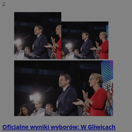
2
Nazwa
Provider
/
Dome
Provider
/
Okres
Nazwa
Opis
Domena
przechowywania
openstat_cgzhlulenbd5l261Xgit1e919facrc
.openstat.eu
Provider
/
Okres
Nazwa
Op
FCCDCF
.mojegliwice.pl
1 rok
Ten 
Domena
przechowywania
openstat_gid
.openstat.eu
do a
oper
ANONCHK
9 minut 55
Te
Microsoft
ustat_68b4gen9bpblv7e9wa1mhtqwwlc35x
.ustat.info
sekund
inf
Corporation
_clck
.mojegliwice.pl
11 miesięcy 4
Ten 
sp
.c.clarity.ms
ustat_90lm6a20fh4xck1eyqr8fq8by4ruke
tygodnie
.ustat.info
do ś
ko
użyt
int
zaan
openstat_mca4v3fyj4gyu5fuwfgac5apvhwnir
.openstat.eu
re
inte
ko
dośw
openstat_rq03hi8p5frbrXaq328pXppb4202y1
.openstat.eu
pr
i fu
wi
inte
WMF-Uniq
.upload.wikimedi
_fbp
2 miesiące 4
Uż
Meta Platform
_clsk
1 dzień
Ten 
Microsoft
tygodnie
do 
Inc.
Oficjalne wyniki wyborów: W Gliwicach
powi
mojegliwice.pl
ttwid
.tiktok.com
pr
.mojegliwice.pl
opro
tak