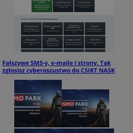
Fałszywe SMS-y, e-maile i strony. Tak
zgłosisz cyberoszustwo do CSIRT NASK