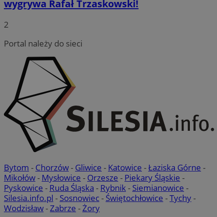
wygrywa Rafał Trzaskowski!
Clari
cz
używ
re
info
ze
2
i łą
stro
__gads
1 rok
Ten
Google LLC
użyt
po
.mojegliwice.pl
Portal należy do sieci
anal
Do
fi
OAID
1 rok
Powi
OpenX
je
rek
Technologies
ser
dla 
Inc.
mo
zost
reklama.silnet.pl
okre
MR
1 tydzień
To 
Microsoft
używ
Mi
Corporation
skut
uż
.c.clarity.ms
kier
wy
Jako
in
admi
we
używ
różn
MR
1 tydzień
To 
Microsoft
Mi
Corporation
__eoi
.mojegliwice.pl
5 miesięcy 4
Ten 
uż
.c.bing.com
tygodnie
do n
wy
zaan
in
Bytom
-
Chorzów
-
Gliwice
-
Katowice
-
Łaziska Górne
-
inter
we
inte
Mikołów
-
Mysłowice
-
Orzesze
-
Piekary Śląskie
-
popr
MUID
1 rok
Ten
Microsoft
Pyskowice
-
Ruda Śląska
-
Rybnik
-
Siemianowice
-
użyt
po
Corporation
wyda
Silesia.info.pl
-
Sosnowiec
-
Świętochłowice
-
Tychy
-
fi
.bing.com
inte
un
Wodzisław
-
Zabrze
-
Żory
uż
_ga
1 rok 1 miesiąc
Ta n
Google LLC
us