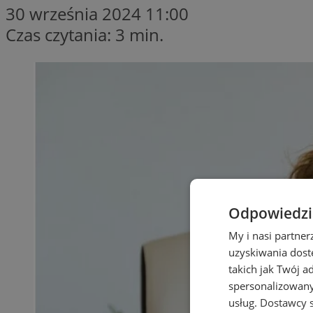
30 września 2024 11:00
Czas czytania: 3 min.
Odpowiedzia
My i nasi partne
uzyskiwania dost
takich jak Twój a
spersonalizowanyc
usług.
Dostawcy s