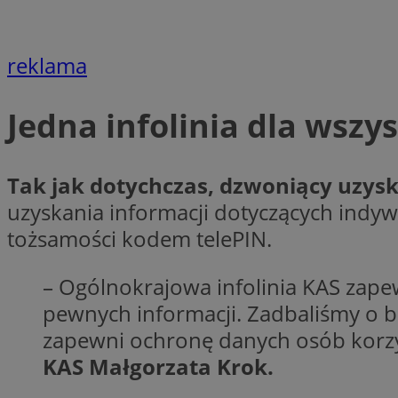
Nazwa
openstat_cgzhlulen
FCCDCF
openstat_gid
ANONCHK
reklama
ustat_68b4gen9bp
_clck
ustat_90lm6a20fh4
_fbp
Jedna infolinia dla wszy
openstat_mca4v3fy
_clsk
openstat_rq03hi8p
__gads
WMF-Uniq
Tak jak dotychczas, dzwoniący uzysk
OAID
uzyskania informacji dotyczących indy
ttwid
MR
tożsamości kodem telePIN.
MR
– Ogólnokrajowa infolinia KAS zapew
__eoi
pewnych informacji. Zadbaliśmy o b
MUID
zapewni ochronę danych osób korzys
_ga
KAS Małgorzata Krok.
SM