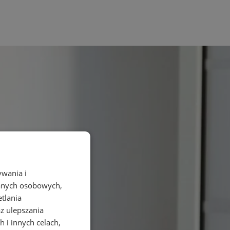
ywania i
danych osobowych,
etlania
az ulepszania
 i innych celach,