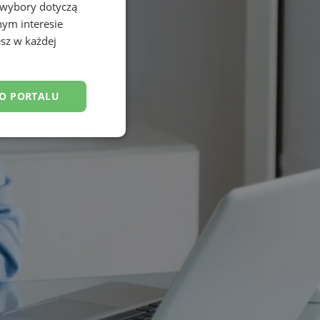
 wybory dotyczą
nym interesie
sz w każdej
DO PORTALU
esklasyfikowane
ane
owanie użytkownika i
j.