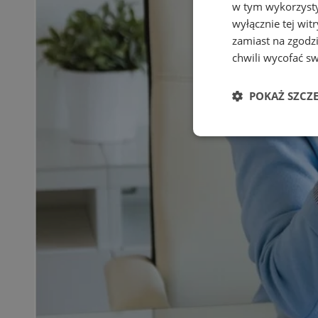
w tym wykorzysty
wyłącznie tej wi
zamiast na zgodz
chwili wycofać s
POKAŻ SZCZ
Niezbędne
Ni
Niezbędne pliki cook
zarządzanie kontem. 
Nazwa