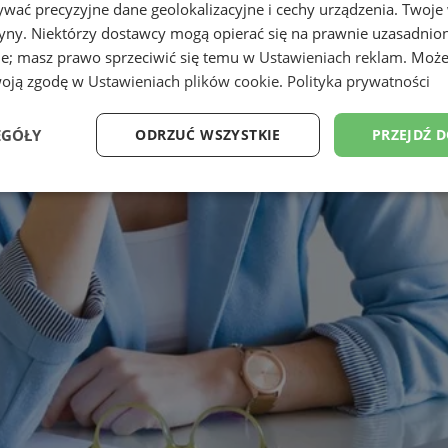
wać precyzyjne dane geolokalizacyjne i cechy urządzenia. Twoje
tryny. Niektórzy dostawcy mogą opierać się na prawnie uzasadnio
ie; masz prawo sprzeciwić się temu w
Ustawieniach reklam
. Może
woją zgodę w
Ustawieniach plików cookie
.
Polityka prywatności
EGÓŁY
ODRZUĆ WSZYSTKIE
PRZEJDŹ 
Wydajność
Targetowanie
Funkcjonalność
Ni
ezbędne
Wydajność
Targetowanie
Funkcjonalność
Niesklasyfikow
ie umożliwiają korzystanie z podstawowych funkcji strony internetowej, takich jak log
Bez niezbędnych plików cookie nie można prawidłowo korzystać ze strony internetowe
Provider
/
Okres
Opis
Domena
przechowywania