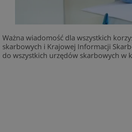
SessID
QeSessID
MvSessID
msToken
Ważna wiadomość dla wszystkich korzy
skarbowych i Krajowej Informacji Skarb
do wszystkich urzędów skarbowych w k
VISITOR_PRIVACY_
CookieScriptConse
Nazwa
Nazwa