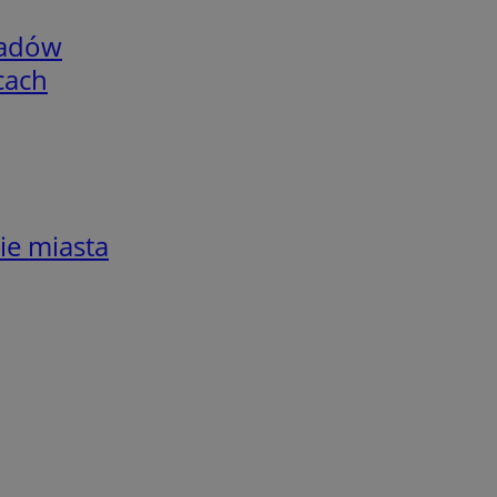
adów
cach
ie miasta