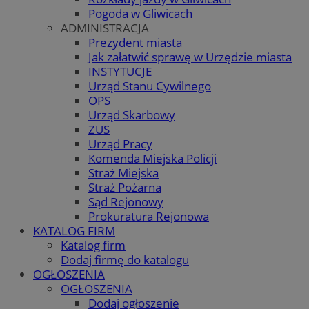
Pogoda w Gliwicach
ADMINISTRACJA
Prezydent miasta
Jak załatwić sprawę w Urzędzie miasta
INSTYTUCJE
Urząd Stanu Cywilnego
OPS
Urząd Skarbowy
ZUS
Urząd Pracy
Komenda Miejska Policji
Straż Miejska
Straż Pożarna
Sąd Rejonowy
Prokuratura Rejonowa
KATALOG FIRM
Katalog firm
Dodaj firmę do katalogu
OGŁOSZENIA
OGŁOSZENIA
Dodaj ogłoszenie