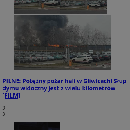
PILNE: Potężny pożar hali w Gliwicach! Słup
dymu widoczny jest z wielu kilometrów
[FILM]
3
3