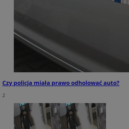
Czy policja miała prawo odholować auto?
2