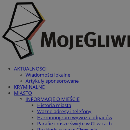
AKTUALNOŚCI
Wiadomości lokalne
Artykuły sponsorowane
KRYMINALNE
MIASTO
INFORMACJE O MIEŚCIE
Historia miasta
Ważne adresy i telefony
Harmonogram wywozu odpadów
Parafie i msze święte w Gliwicach
Rozkłady jazdy w Gliwicach