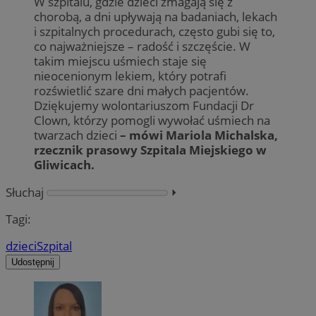
W szpitalu, gdzie dzieci zmagają się z
chorobą, a dni upływają na badaniach, lekach
i szpitalnych procedurach, często gubi się to,
co najważniejsze – radość i szczęście. W
takim miejscu uśmiech staje się
nieocenionym lekiem, który potrafi
rozświetlić szare dni małych pacjentów.
Dziękujemy wolontariuszom Fundacji Dr
Clown, którzy pomogli wywołać uśmiech na
twarzach dzieci
– mówi Mariola Michalska,
rzecznik prasowy Szpitala Miejskiego w
Gliwicach.
Słuchaj
⏵︎
Tagi:
dzieci
Szpital
Udostępnij