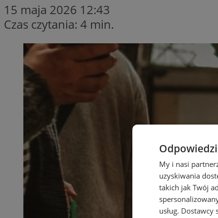
15 maja 2026 12:43
Czas czytania: 4 min.
Odpowiedzia
My i nasi partne
uzyskiwania dost
takich jak Twój a
spersonalizowanyc
usług.
Dostawcy s