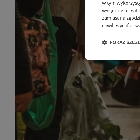
w tym wykorzysty
wyłącznie tej wi
zamiast na zgodz
chwili wycofać s
POKAŻ SZCZ
Niezbędne
Ni
Niezbędne pliki cook
zarządzanie kontem. 
Nazwa