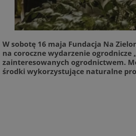
SessID
QeSessID
MvSessID
msToken
W sobotę 16 maja Fundacja Na Ziel
na coroczne wydarzenie ogrodnicze „
VISITOR_PRIVACY_
zainteresowanych ogrodnictwem. Mot
środki wykorzystujące naturalne proc
CookieScriptConse
Nazwa
Nazwa