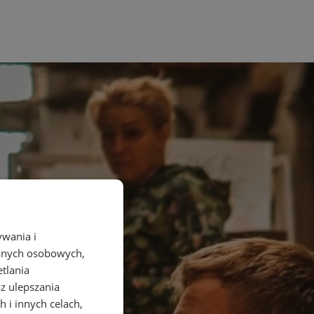
ywania i
danych osobowych,
etlania
az ulepszania
 i innych celach,