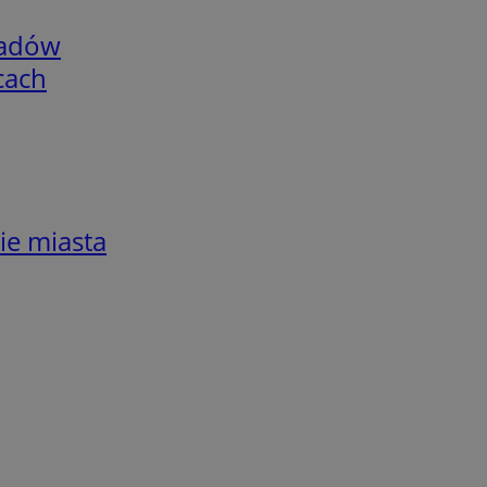
adów
cach
ie miasta