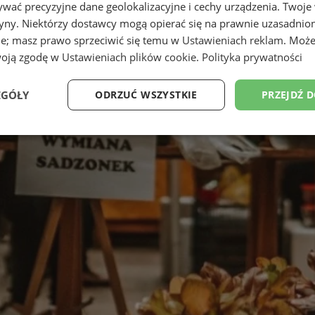
wać precyzyjne dane geolokalizacyjne i cechy urządzenia. Twoje
tryny. Niektórzy dostawcy mogą opierać się na prawnie uzasadnio
ie; masz prawo sprzeciwić się temu w
Ustawieniach reklam
. Może
woją zgodę w
Ustawieniach plików cookie
.
Polityka prywatności
EGÓŁY
ODRZUĆ WSZYSTKIE
PRZEJDŹ 
Wydajność
Targetowanie
Funkcjonalność
Ni
ezbędne
Wydajność
Targetowanie
Funkcjonalność
Niesklasyfikow
ie umożliwiają korzystanie z podstawowych funkcji strony internetowej, takich jak log
Bez niezbędnych plików cookie nie można prawidłowo korzystać ze strony internetowe
Provider
/
Okres
Opis
Domena
przechowywania