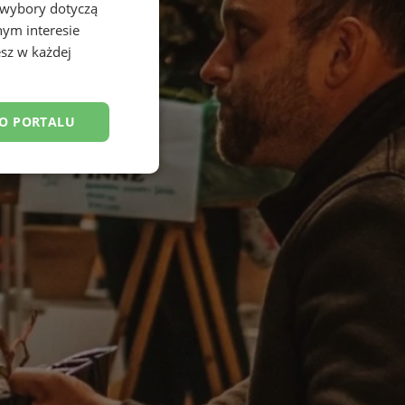
 wybory dotyczą
nym interesie
sz w każdej
DO PORTALU
esklasyfikowane
ane
owanie użytkownika i
j.