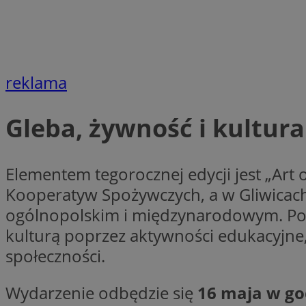
Nazwa
openstat_cgzhlulen
FCCDCF
openstat_gid
ANONCHK
ustat_68b4gen9bp
_clck
ustat_90lm6a20fh4
reklama
_fbp
openstat_mca4v3fy
_clsk
openstat_rq03hi8p
Gleba, żywność i kultura.
__gads
WMF-Uniq
OAID
ttwid
MR
Elementem tegorocznej edycji jest „Art 
Kooperatyw Spożywczych, a w Gliwicach
MR
ogólnopolskim i międzynarodowym. Pole
__eoi
kulturą poprzez aktywności edukacyjne,
MUID
społeczności.
_ga
Wydarzenie odbędzie się
16 maja w go
SM