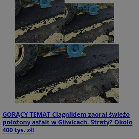
GORĄCY TEMAT
Ciągnikiem zaorał świeżo
położony asfalt w Gliwicach. Straty? Około
400 tys. zł!