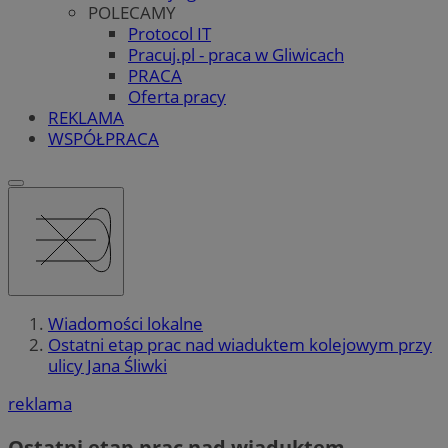
POLECAMY
Protocol IT
Pracuj.pl - praca w Gliwicach
PRACA
Oferta pracy
REKLAMA
WSPÓŁPRACA
Wiadomości lokalne
Ostatni etap prac nad wiaduktem kolejowym przy
ulicy Jana Śliwki
reklama
Ostatni etap prac nad wiaduktem