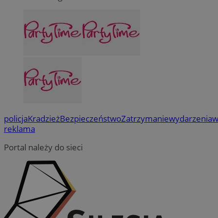
policja
Kradzież
Bezpieczeństwo
Zatrzymanie
wydarzenia
w
reklama
Portal należy do sieci