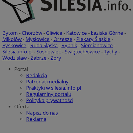
Bytom
-
Chorzów
-
Gliwice
-
Katowice
-
Łaziska Górne
-
Mikołów
-
Mysłowice
-
Orzesze
-
Piekary Śląskie
-
Pyskowice
-
Ruda Śląska
-
Rybnik
-
Siemianowice
-
Silesia.info.pl
-
Sosnowiec
-
Świętochłowice
-
Tychy
-
Wodzisław
-
Zabrze
-
Żory
Portal
Redakcja
Patronat medialny
Praktyki w silesia.info.pl
Regulaminy portalu
Polityka prywatności
Oferta
Napisz do nas
Reklama