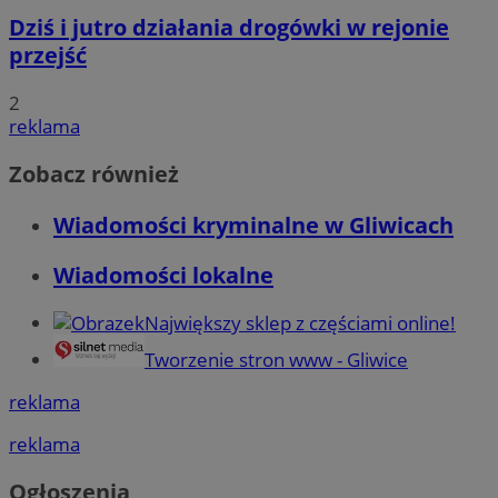
Dziś i jutro działania drogówki w rejonie
przejść
2
reklama
Zobacz również
Wiadomości kryminalne w Gliwicach
Wiadomości lokalne
Największy sklep z częściami online!
Tworzenie stron www - Gliwice
reklama
reklama
Ogłoszenia