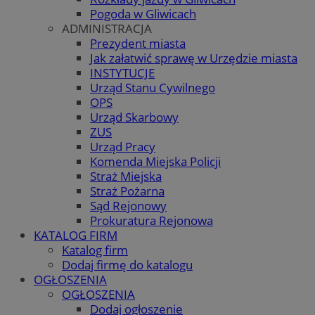
Pogoda w Gliwicach
ADMINISTRACJA
Prezydent miasta
Jak załatwić sprawę w Urzędzie miasta
INSTYTUCJE
Urząd Stanu Cywilnego
OPS
Urząd Skarbowy
ZUS
Urząd Pracy
Komenda Miejska Policji
Straż Miejska
Straż Pożarna
Sąd Rejonowy
Prokuratura Rejonowa
KATALOG FIRM
Katalog firm
Dodaj firmę do katalogu
OGŁOSZENIA
OGŁOSZENIA
Dodaj ogłoszenie