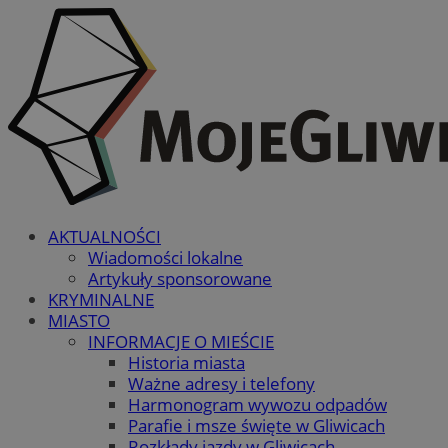
AKTUALNOŚCI
Wiadomości lokalne
Artykuły sponsorowane
KRYMINALNE
MIASTO
INFORMACJE O MIEŚCIE
Historia miasta
Ważne adresy i telefony
Harmonogram wywozu odpadów
Parafie i msze święte w Gliwicach
Rozkłady jazdy w Gliwicach