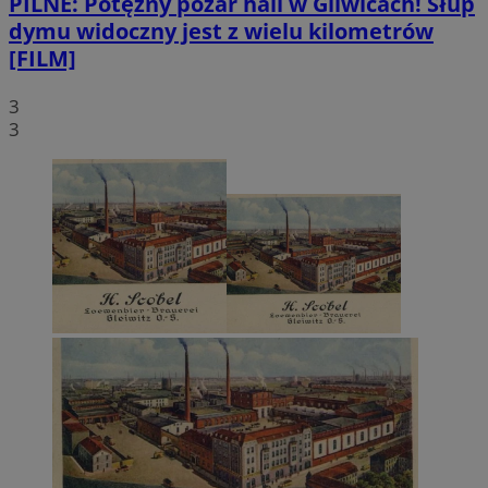
PILNE: Potężny pożar hali w Gliwicach! Słup
dymu widoczny jest z wielu kilometrów
[FILM]
3
3