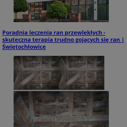
Poradnia leczenia ran przewlekłych -
skuteczna terapia trudno gojących się ran |
Świętochłowice