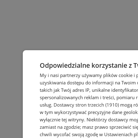
Odpowiedzialne korzystanie z 
My i nasi partnerzy używamy plików cookie i
uzyskiwania dostępu do informacji na Twoim
takich jak Twój adres IP, unikalne identyfikat
spersonalizowanych reklam i treści, pomiaru r
usług.
Dostawcy stron trzecich (1910)
mogą rów
w tym wykorzystywać precyzyjne dane geoloka
wyłącznie tej witryny. Niektórzy dostawcy mo
zamiast na zgodzie; masz prawo sprzeciwić s
chwili wycofać swoją zgodę w
Ustawieniach p