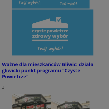
Ważne dla mieszkańców Gliwic: działa
gliwicki punkt programu "Czyste
Powietrze"
2