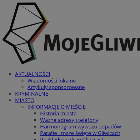
AKTUALNOŚCI
Wiadomości lokalne
Artykuły sponsorowane
KRYMINALNE
MIASTO
INFORMACJE O MIEŚCIE
Historia miasta
Ważne adresy i telefony
Harmonogram wywozu odpadów
Parafie i msze święte w Gliwicach
Rozkłady jazdy w Gliwicach