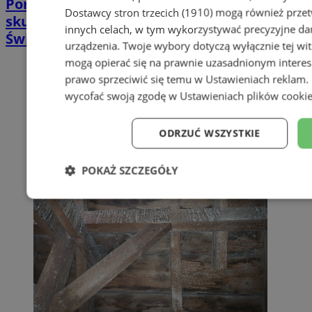
Poradnia leczenia ran przewlekłych -
Dostawcy stron trzecich (1910)
mogą również przetw
skuteczna terapia trudno gojących się ran |
innych celach, w tym wykorzystywać precyzyjne dan
Świętochłowice
urządzenia. Twoje wybory dotyczą wyłącznie tej wi
mogą opierać się na prawnie uzasadnionym interes
prawo sprzeciwić się temu w
Ustawieniach reklam
.
wycofać swoją zgodę w
Ustawieniach plików cooki
ODRZUĆ WSZYSTKIE
POKAŻ SZCZEGÓŁY
Niezbędne
Wydajność
Targe
Niesklasyfikowane