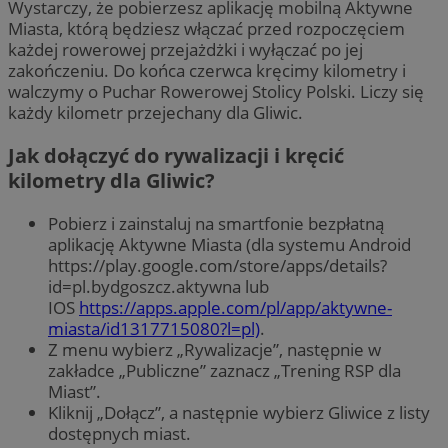
Wystarczy, że pobierzesz aplikację mobilną Aktywne
Miasta, którą będziesz włączać przed rozpoczęciem
każdej rowerowej przejażdżki i wyłączać po jej
zakończeniu. Do końca czerwca kręcimy kilometry i
walczymy o Puchar Rowerowej Stolicy Polski. Liczy się
każdy kilometr przejechany dla Gliwic.
Jak dołączyć do rywalizacji i kręcić
kilometry dla Gliwic?
Pobierz i zainstaluj na smartfonie bezpłatną
aplikację Aktywne Miasta (dla systemu Android
https://play.google.com/store/apps/details?
id=pl.bydgoszcz.aktywna lub
IOS
https://apps.apple.com/pl/app/aktywne-
miasta/id1317715080?l=pl)
.
Z menu wybierz „Rywalizacje”, następnie w
zakładce „Publiczne” zaznacz „Trening RSP dla
Miast”.
Kliknij „Dołącz”, a następnie wybierz Gliwice z listy
dostępnych miast.