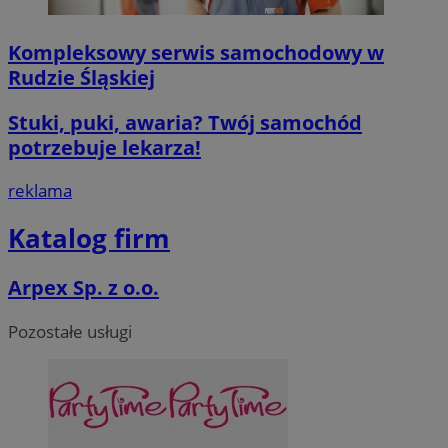
VISITOR_PRIVACY_METADATA
5 miesięcy 4
YouTube
tygodnie
.youtube.com
Kompleksowy serwis samochodowy w
Rudzie Śląskiej
Google Privacy Poli
Stuki, puki, awaria? Twój samochód
potrzebuje lekarza!
reklama
Katalog firm
CookieScriptConsent
4 tygodnie 2 d
CookieScript
mojegliwice.pl
Arpex Sp. z o.o.
Pozostałe usługi
Nazwa
Provider
/
Dome
Provider
/
Okres
Nazwa
Opi
Domena
Provider
/
przechowywania
Okres