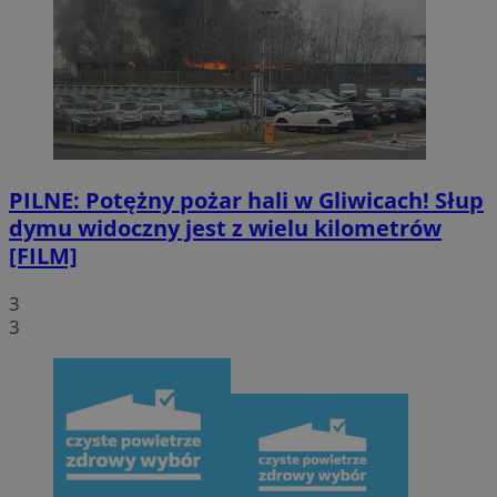
PILNE: Potężny pożar hali w Gliwicach! Słup
dymu widoczny jest z wielu kilometrów
[FILM]
3
3