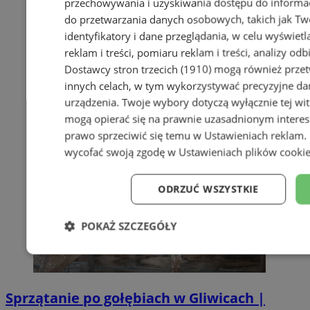
przechowywania i uzyskiwania dostępu do informac
do przetwarzania danych osobowych, takich jak Twó
identyfikatory i dane przeglądania, w celu wyświet
reklam i treści, pomiaru reklam i treści, analizy od
Dostawcy stron trzecich (1910)
mogą również przetw
innych celach, w tym wykorzystywać precyzyjne dan
urządzenia. Twoje wybory dotyczą wyłącznie tej wi
mogą opierać się na prawnie uzasadnionym interes
prawo sprzeciwić się temu w
Ustawieniach reklam
.
wycofać swoją zgodę w
Ustawieniach plików cooki
ODRZUĆ WSZYSTKIE
POKAŻ SZCZEGÓŁY
Niezbędne
Wydajność
Targe
Sprzątanie po gołębiach w Gliwicach |