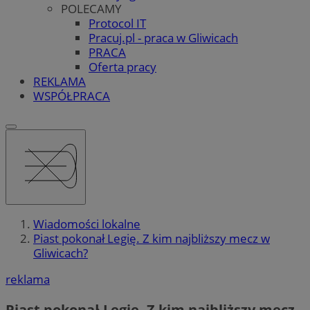
POLECAMY
Protocol IT
Pracuj.pl - praca w Gliwicach
PRACA
Oferta pracy
REKLAMA
WSPÓŁPRACA
Wiadomości lokalne
Piast pokonał Legię. Z kim najbliższy mecz w
Gliwicach?
reklama
Piast pokonał Legię. Z kim najbliższy mecz