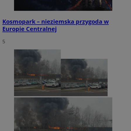
Kosmopark – nieziemska przygoda w
Europie Centralnej
5