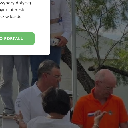
 wybory dotyczą
nym interesie
sz w każdej
DO PORTALU
esklasyfikowane
ane
owanie użytkownika i
j.