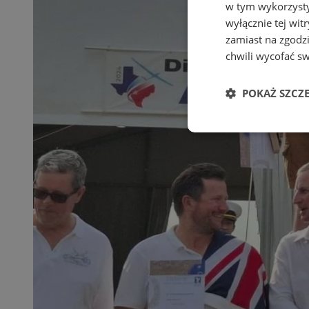
w tym wykorzysty
wyłącznie tej wi
zamiast na zgodz
chwili wycofać s
POKAŻ SZCZ
Niezbędne
Ni
Niezbędne pliki cook
zarządzanie kontem. 
Nazwa