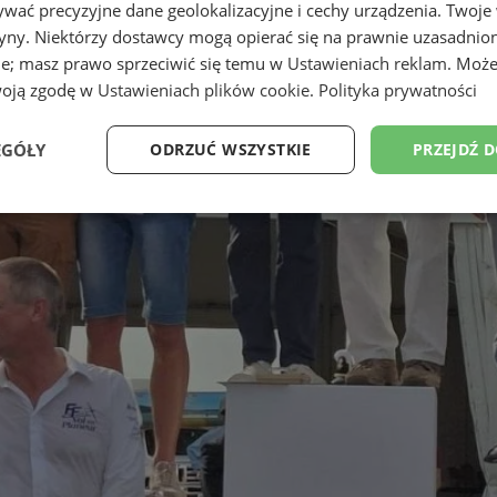
wać precyzyjne dane geolokalizacyjne i cechy urządzenia. Twoje
tryny. Niektórzy dostawcy mogą opierać się na prawnie uzasadnio
ie; masz prawo sprzeciwić się temu w
Ustawieniach reklam
. Może
woją zgodę w
Ustawieniach plików cookie
.
Polityka prywatności
EGÓŁY
ODRZUĆ WSZYSTKIE
PRZEJDŹ 
Wydajność
Targetowanie
Funkcjonalność
Ni
ezbędne
Wydajność
Targetowanie
Funkcjonalność
Niesklasyfikow
ie umożliwiają korzystanie z podstawowych funkcji strony internetowej, takich jak log
Bez niezbędnych plików cookie nie można prawidłowo korzystać ze strony internetowe
Provider
/
Okres
Opis
Domena
przechowywania