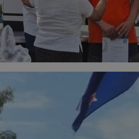
kator sesji.
kator sesji.
kator sesji.
ów uwierzytelniania
użytkownicy
 zabezpieczone, jak
wą lub interakcji z
acje o zgodzie
h dotyczących
itryny. Rejestruje
ści i ustawień
ie w kolejnych
nie musi ponownie
o zwiększa wygodę i
ych.
usługę Cookie-
rencji dotyczących
est to konieczne,
 działał poprawnie.