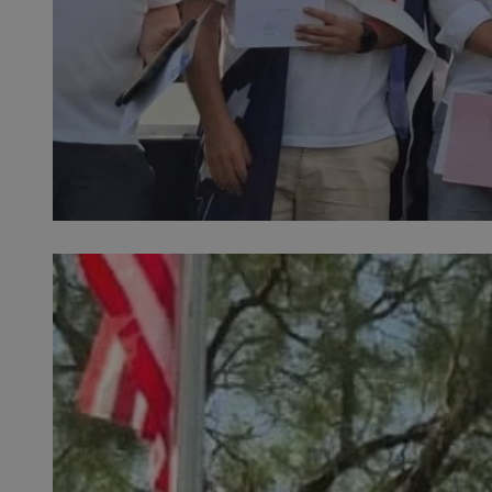
SessID
QeSessID
MvSessID
msToken
VISITOR_PRIVACY_
CookieScriptConse
Nazwa
Nazwa