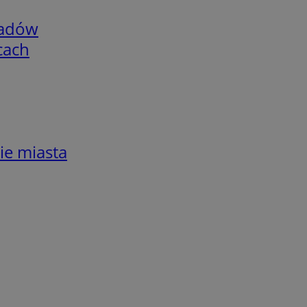
adów
cach
ie miasta