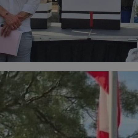
mojegliwice.pl
1 rok
Ten plik cookie przechowuje identyfi
mojegliwice.pl
1 rok
Ten plik cookie przechowuje identyfi
mojegliwice.pl
1 rok
Ten plik cookie przechowuje identyfi
.tiktok.com
1 tydzień 3 dni
Ten plik cookie jest używany do cel
i bezpieczeństwa, zapewniając, że 
pozostają zalogowani, a ich dane są
poruszać się przez witrynę interneto
jej usług.
METADATA
5 miesięcy 4
Ten plik cookie przechowuje inform
YouTube
tygodnie
użytkownika oraz jego preferencjac
.youtube.com
prywatności podczas korzystania z w
wybory dotyczące polityki prywatno
zgody, zapewniając ich przestrzegan
wizytach. Dzięki temu użytkownik 
konfigurować swoich preferencji, c
zgodność z regulacjami ochrony dan
Google Privacy Policy
nt
4 tygodnie 2 dni
Ten plik cookie jest używany przez 
CookieScript
Script.com do zapamiętywania prefe
mojegliwice.pl
zgody użytkownika na pliki cookie. J
aby baner cookie Cookie-Script.com
Okres
Provider
/
Domena
Opis
Provider
/
Okres
przechowywania
Opis