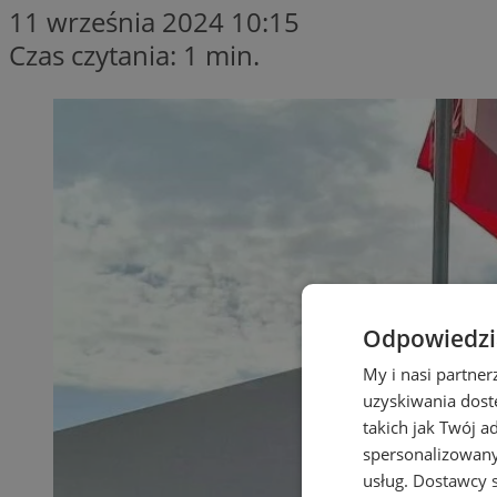
11 września 2024 10:15
Czas czytania: 1 min.
Odpowiedzia
My i nasi partne
uzyskiwania dost
takich jak Twój a
spersonalizowanyc
usług.
Dostawcy s