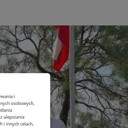
ywania i
danych osobowych,
etlania
az ulepszania
 i innych celach,