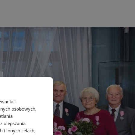
ywania i
danych osobowych,
etlania
az ulepszania
 i innych celach,