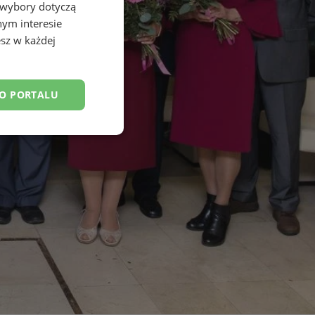
 wybory dotyczą
nym interesie
sz w każdej
DO PORTALU
esklasyfikowane
ane
owanie użytkownika i
j.