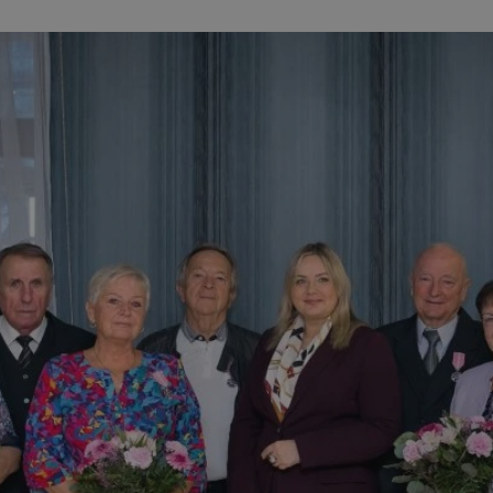
mojegliwice.pl
1 rok
Ten plik cookie przechowuje identyfi
mojegliwice.pl
1 rok
Ten plik cookie przechowuje identyfi
mojegliwice.pl
1 rok
Ten plik cookie przechowuje identyfi
.tiktok.com
1 tydzień 3 dni
Ten plik cookie jest używany do cel
i bezpieczeństwa, zapewniając, że 
pozostają zalogowani, a ich dane są
poruszać się przez witrynę interneto
jej usług.
METADATA
5 miesięcy 4
Ten plik cookie przechowuje inform
YouTube
tygodnie
użytkownika oraz jego preferencjac
.youtube.com
prywatności podczas korzystania z w
wybory dotyczące polityki prywatno
zgody, zapewniając ich przestrzegan
wizytach. Dzięki temu użytkownik 
konfigurować swoich preferencji, c
zgodność z regulacjami ochrony dan
Google Privacy Policy
nt
4 tygodnie 2 dni
Ten plik cookie jest używany przez 
CookieScript
Script.com do zapamiętywania prefe
mojegliwice.pl
zgody użytkownika na pliki cookie. J
aby baner cookie Cookie-Script.com
Okres
Provider
/
Domena
Opis
Provider
/
Okres
przechowywania
Opis