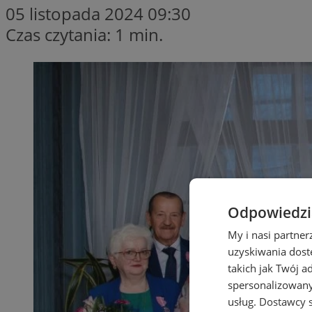
05 listopada 2024 09:30
Czas czytania: 1 min.
Odpowiedzia
My i nasi partne
uzyskiwania dost
takich jak Twój a
spersonalizowanyc
usług.
Dostawcy s