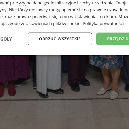
wać precyzyjne dane geolokalizacyjne i cechy urządzenia. Twoje
tryny. Niektórzy dostawcy mogą opierać się na prawnie uzasadnio
ie; masz prawo sprzeciwić się temu w
Ustawieniach reklam
. Może
woją zgodę w
Ustawieniach plików cookie
.
Polityka prywatności
EGÓŁY
ODRZUĆ WSZYSTKIE
PRZEJDŹ 
Wydajność
Targetowanie
Funkcjonalność
Ni
ezbędne
Wydajność
Targetowanie
Funkcjonalność
Niesklasyfikow
ie umożliwiają korzystanie z podstawowych funkcji strony internetowej, takich jak log
Bez niezbędnych plików cookie nie można prawidłowo korzystać ze strony internetowe
Provider
/
Okres
Opis
Domena
przechowywania