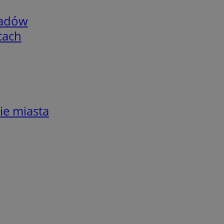
adów
cach
ie miasta