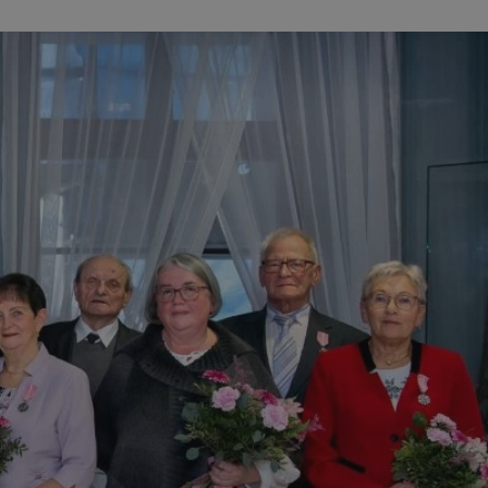
kator sesji.
kator sesji.
kator sesji.
ów uwierzytelniania
użytkownicy
 zabezpieczone, jak
wą lub interakcji z
acje o zgodzie
h dotyczących
itryny. Rejestruje
ści i ustawień
ie w kolejnych
nie musi ponownie
o zwiększa wygodę i
ych.
usługę Cookie-
rencji dotyczących
est to konieczne,
 działał poprawnie.