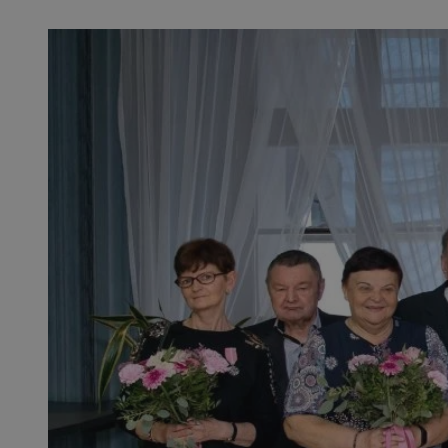
SessID
QeSessID
MvSessID
msToken
VISITOR_PRIVACY_
CookieScriptConse
Nazwa
Nazwa