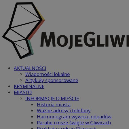
AKTUALNOŚCI
Wiadomości lokalne
Artykuły sponsorowane
KRYMINALNE
MIASTO
INFORMACJE O MIEŚCIE
Historia miasta
Ważne adresy i telefony
Harmonogram wywozu odpadów
Parafie i msze święte w Gliwicach
Rozkłady jazdy w Gliwicach