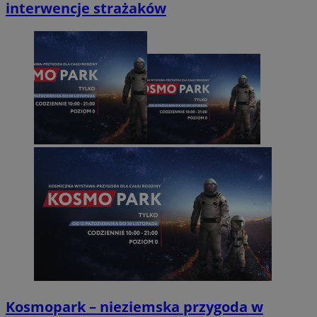
interwencje strażaków
Kosmopark – nieziemska przygoda w