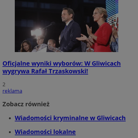
Oficjalne wyniki wyborów: W Gliwicach
wygrywa Rafał Trzaskowski!
2
reklama
Zobacz również
Wiadomości kryminalne w Gliwicach
Wiadomości lokalne