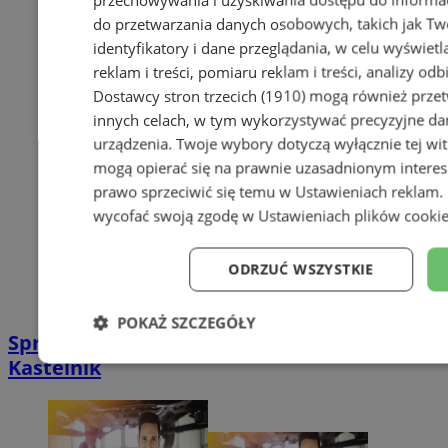
do przetwarzania danych osobowych, takich jak Twó
identyfikatory i dane przeglądania, w celu wyświet
reklam i treści, pomiaru reklam i treści, analizy od
Dostawcy stron trzecich (1910)
mogą również przetw
innych celach, w tym wykorzystywać precyzyjne dan
urządzenia. Twoje wybory dotyczą wyłącznie tej wi
mogą opierać się na prawnie uzasadnionym interes
prawo sprzeciwić się temu w
Ustawieniach reklam
.
wycofać swoją zgodę w
Ustawieniach plików cooki
ODRZUĆ WSZYSTKIE
POKAŻ SZCZEGÓŁY
Sprzątanie po gołębiach w Gliwicach |
Kastelnik
Niezbędne
Wydajność
Targe
Niesklasyfikowane