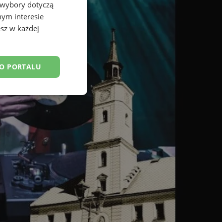
 wybory dotyczą
nym interesie
sz w każdej
DO PORTALU
esklasyfikowane
ane
owanie użytkownika i
j.