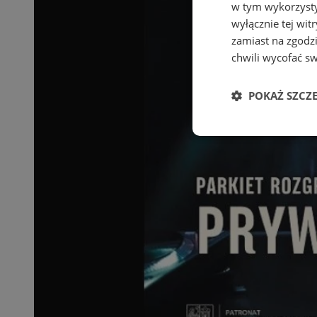
w tym wykorzysty
wyłącznie tej wi
zamiast na zgodz
chwili wycofać s
POKAŻ SZCZ
Niezbędne
Ni
Niezbędne pliki cook
zarządzanie kontem. 
Nazwa