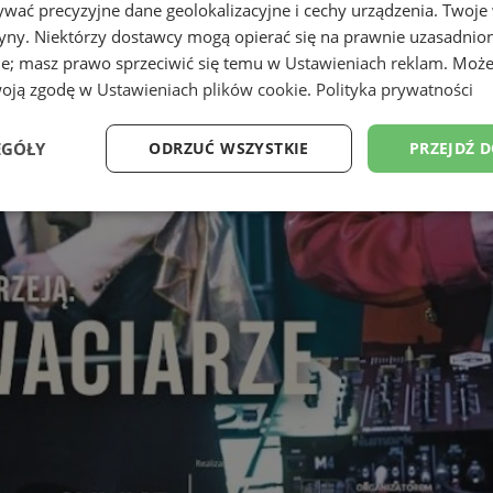
wać precyzyjne dane geolokalizacyjne i cechy urządzenia. Twoje
tryny. Niektórzy dostawcy mogą opierać się na prawnie uzasadnio
ie; masz prawo sprzeciwić się temu w
Ustawieniach reklam
. Może
woją zgodę w
Ustawieniach plików cookie
.
Polityka prywatności
EGÓŁY
ODRZUĆ WSZYSTKIE
PRZEJDŹ 
Wydajność
Targetowanie
Funkcjonalność
Ni
ezbędne
Wydajność
Targetowanie
Funkcjonalność
Niesklasyfikow
ie umożliwiają korzystanie z podstawowych funkcji strony internetowej, takich jak log
Bez niezbędnych plików cookie nie można prawidłowo korzystać ze strony internetowe
Provider
/
Okres
Opis
Domena
przechowywania