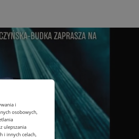
ywania i
danych osobowych,
etlania
az ulepszania
 i innych celach,