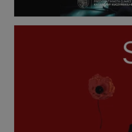
SessID
QeSessID
MvSessID
msToken
VISITOR_PRIVACY_
CookieScriptConse
Nazwa
Nazwa