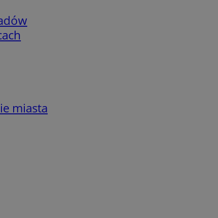
adów
cach
ie miasta