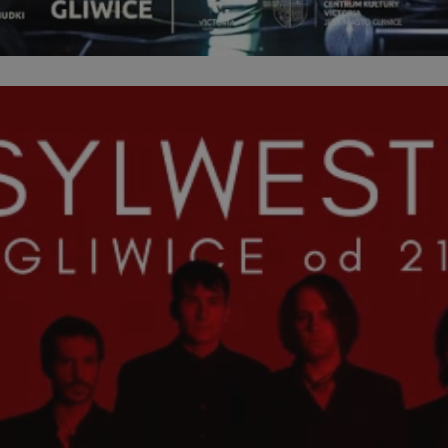
mojegliwice.pl
1 rok
Ten plik cookie przechowuje identyfi
mojegliwice.pl
1 rok
Ten plik cookie przechowuje identyfi
mojegliwice.pl
1 rok
Ten plik cookie przechowuje identyfi
.tiktok.com
1 tydzień 3 dni
Ten plik cookie jest używany do cel
i bezpieczeństwa, zapewniając, że 
pozostają zalogowani, a ich dane są
poruszać się przez witrynę interneto
jej usług.
METADATA
5 miesięcy 4
Ten plik cookie przechowuje inform
YouTube
tygodnie
użytkownika oraz jego preferencjac
.youtube.com
prywatności podczas korzystania z w
wybory dotyczące polityki prywatno
zgody, zapewniając ich przestrzegan
wizytach. Dzięki temu użytkownik 
konfigurować swoich preferencji, c
zgodność z regulacjami ochrony dan
Google Privacy Policy
nt
4 tygodnie 2 dni
Ten plik cookie jest używany przez 
CookieScript
Script.com do zapamiętywania prefe
mojegliwice.pl
zgody użytkownika na pliki cookie. J
aby baner cookie Cookie-Script.com
Okres
Provider
/
Domena
Opis
Provider
/
Okres
przechowywania
Opis