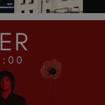
kator sesji.
kator sesji.
kator sesji.
ów uwierzytelniania
użytkownicy
 zabezpieczone, jak
wą lub interakcji z
acje o zgodzie
h dotyczących
itryny. Rejestruje
ści i ustawień
ie w kolejnych
nie musi ponownie
o zwiększa wygodę i
ych.
usługę Cookie-
rencji dotyczących
est to konieczne,
 działał poprawnie.