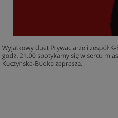
Nazwa
openstat_cgzhlulen
FCCDCF
openstat_gid
ANONCHK
ustat_68b4gen9bp
_clck
ustat_90lm6a20fh4
_fbp
openstat_mca4v3fy
_clsk
openstat_rq03hi8p
Wyjątkowy duet Prywaciarze i zespół K
__gads
WMF-Uniq
godz. 21.00 spotykamy się w sercu miast
OAID
Kuczyńska-Budka zaprasza.
ttwid
MR
MR
__eoi
MUID
_ga
SM