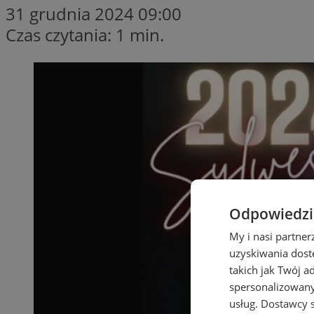
31 grudnia 2024 09:00
Czas czytania: 1 min.
Odpowiedzia
My i nasi partne
uzyskiwania dost
takich jak Twój a
spersonalizowanyc
usług.
Dostawcy s