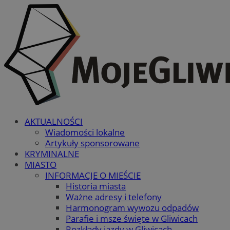
AKTUALNOŚCI
Wiadomości lokalne
Artykuły sponsorowane
KRYMINALNE
MIASTO
INFORMACJE O MIEŚCIE
Historia miasta
Ważne adresy i telefony
Harmonogram wywozu odpadów
Parafie i msze święte w Gliwicach
Rozkłady jazdy w Gliwicach