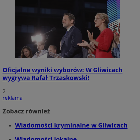
Oficjalne wyniki wyborów: W Gliwicach
wygrywa Rafał Trzaskowski!
2
reklama
Zobacz również
Wiadomości kryminalne w Gliwicach
Wiadomości lokalne