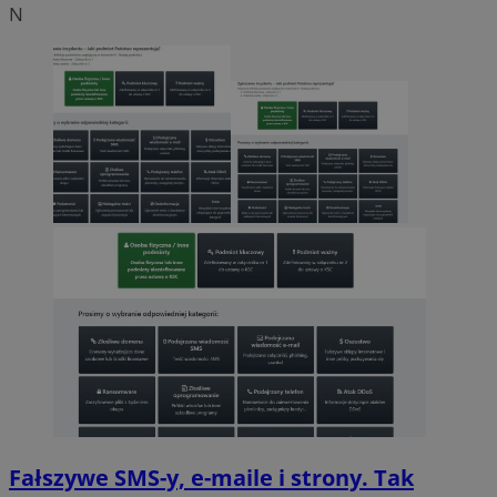
N
Fałszywe SMS-y, e-maile i strony. Tak