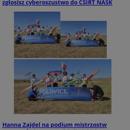
zgłosisz cyberoszustwo do CSIRT NASK
Hanna Zajdel na podium mistrzostw