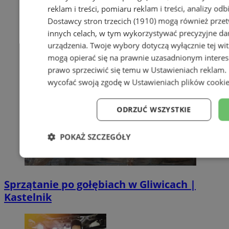
reklam i treści, pomiaru reklam i treści, analizy od
Dostawcy stron trzecich (1910)
mogą również przetw
innych celach, w tym wykorzystywać precyzyjne dan
urządzenia. Twoje wybory dotyczą wyłącznie tej wi
mogą opierać się na prawnie uzasadnionym interes
prawo sprzeciwić się temu w
Ustawieniach reklam
.
wycofać swoją zgodę w
Ustawieniach plików cooki
ODRZUĆ WSZYSTKIE
POKAŻ SZCZEGÓŁY
Niezbędne
Wydajność
Targe
Sprzątanie po gołębiach w Gliwicach |
Kastelnik
Niesklasyfikowane