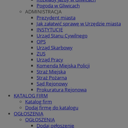
Pogoda w Gliwicach
ADMINISTRACJA
Prezydent miasta
Jak załatwić sprawę w Urzędzie miasta
INSTYTUCJE
Urząd Stanu Cywilnego
OPS
Urząd Skarbowy
ZUS
Urząd Pracy
Komenda Miejska Policji
Straż Miejska
Straż Pożarna
Sąd Rejonowy
Prokuratura Rejonowa
KATALOG FIRM
Katalog firm
Dodaj firmę do katalogu
OGŁOSZENIA
OGŁOSZENIA
Dodaj ogłoszenie