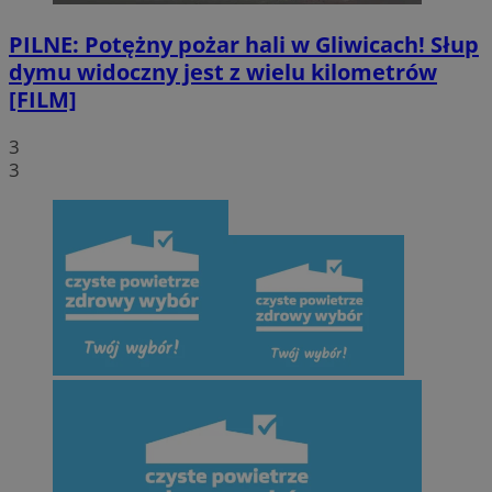
PILNE: Potężny pożar hali w Gliwicach! Słup
dymu widoczny jest z wielu kilometrów
[FILM]
3
3