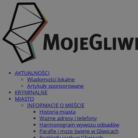
AKTUALNOŚCI
Wiadomości lokalne
Artykuły sponsorowane
KRYMINALNE
MIASTO
INFORMACJE O MIEŚCIE
Historia miasta
Ważne adresy i telefony
Harmonogram wywozu odpadów
Parafie i msze święte w Gliwicach
Rozkłady jazdy w Gliwicach