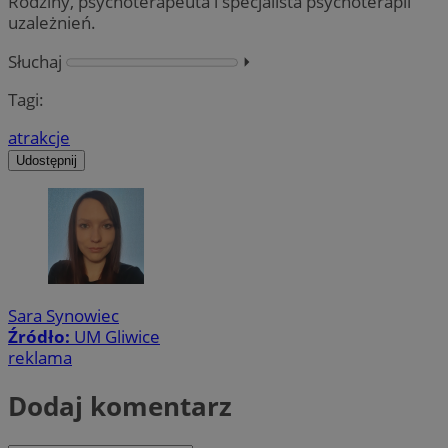
Rodziny, psychoterapeuta i specjalista psychoterapii
uzależnień.
Słuchaj
⏵︎
Tagi:
atrakcje
Udostępnij
Sara Synowiec
Źródło:
UM Gliwice
reklama
Dodaj komentarz