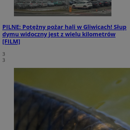
PILNE: Potężny pożar hali w Gliwicach! Słup
dymu widoczny jest z wielu kilometrów
[FILM]
3
3