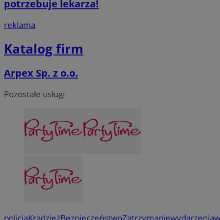
potrzebuje lekarza!
reklama
Katalog firm
Arpex Sp. z o.o.
Pozostałe usługi
policja
Kradzież
Bezpieczeństwo
Zatrzymanie
wydarzenia
w