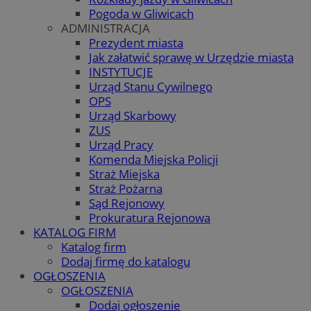
Pogoda w Gliwicach
ADMINISTRACJA
Prezydent miasta
Jak załatwić sprawę w Urzędzie miasta
INSTYTUCJE
Urząd Stanu Cywilnego
OPS
Urząd Skarbowy
ZUS
Urząd Pracy
Komenda Miejska Policji
Straż Miejska
Straż Pożarna
Sąd Rejonowy
Prokuratura Rejonowa
KATALOG FIRM
Katalog firm
Dodaj firmę do katalogu
OGŁOSZENIA
OGŁOSZENIA
Dodaj ogłoszenie