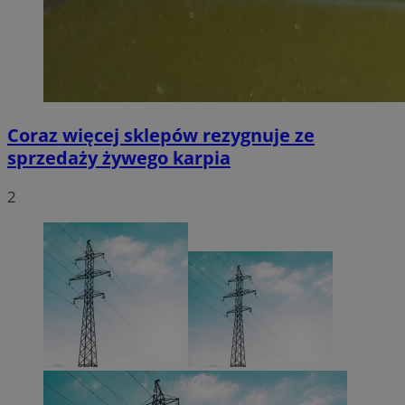
Coraz więcej sklepów rezygnuje ze
sprzedaży żywego karpia
2