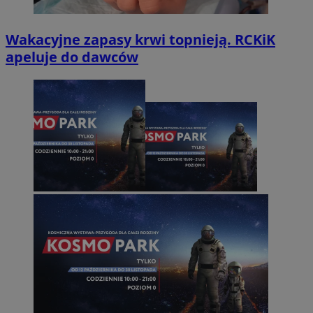
Wakacyjne zapasy krwi topnieją. RCKiK
apeluje do dawców