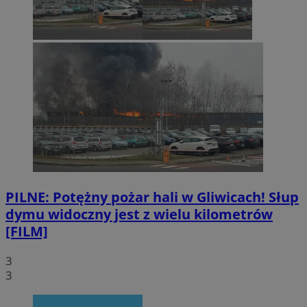
PILNE: Potężny pożar hali w Gliwicach! Słup
dymu widoczny jest z wielu kilometrów
[FILM]
3
3