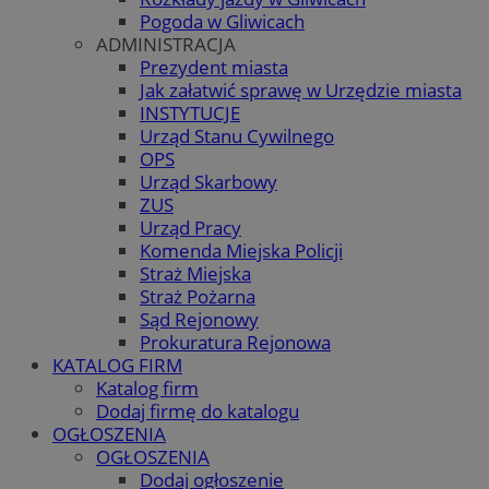
Pogoda w Gliwicach
ADMINISTRACJA
Prezydent miasta
Jak załatwić sprawę w Urzędzie miasta
INSTYTUCJE
Urząd Stanu Cywilnego
OPS
Urząd Skarbowy
ZUS
Urząd Pracy
Komenda Miejska Policji
Straż Miejska
Straż Pożarna
Sąd Rejonowy
Prokuratura Rejonowa
KATALOG FIRM
Katalog firm
Dodaj firmę do katalogu
OGŁOSZENIA
OGŁOSZENIA
Dodaj ogłoszenie