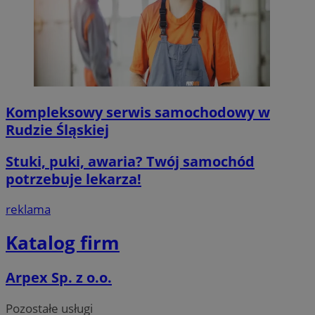
Provider
/
Okres
Nazwa
Domena
przechowywan
SessID
mojegliwice.pl
1 rok
QeSessID
mojegliwice.pl
1 rok
MvSessID
mojegliwice.pl
1 rok
Kompleksowy serwis samochodowy w
Rudzie Śląskiej
msToken
.tiktok.com
1 tydzień 3 dn
Stuki, puki, awaria? Twój samochód
potrzebuje lekarza!
reklama
VISITOR_PRIVACY_METADATA
5 miesięcy 4
YouTube
tygodnie
.youtube.com
Katalog firm
Google Privacy Poli
Arpex Sp. z o.o.
Pozostałe usługi