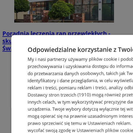
Poradnia leczenia ran przewlekłych -
skuteczna terapia trudno gojących się ran |
Świętochłowice
Odpowiedzialne korzystanie z Twoi
My i nasi partnerzy używamy plików cookie i podob
przechowywania i uzyskiwania dostępu do informac
do przetwarzania danych osobowych, takich jak Twó
identyfikatory i dane przeglądania, w celu wyświet
reklam i treści, pomiaru reklam i treści, analizy od
Dostawcy stron trzecich (1910)
mogą również przetw
innych celach, w tym wykorzystywać precyzyjne dan
urządzenia. Twoje wybory dotyczą wyłącznie tej wi
mogą opierać się na prawnie uzasadnionym interes
prawo sprzeciwić się temu w
Ustawieniach reklam
.
wycofać swoją zgodę w
Ustawieniach plików cooki