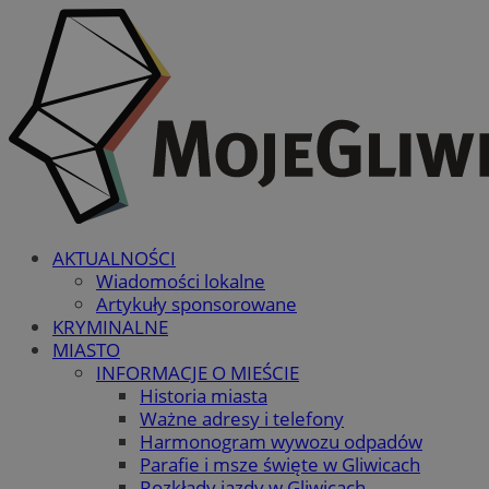
AKTUALNOŚCI
Wiadomości lokalne
Artykuły sponsorowane
KRYMINALNE
MIASTO
INFORMACJE O MIEŚCIE
Historia miasta
Ważne adresy i telefony
Harmonogram wywozu odpadów
Parafie i msze święte w Gliwicach
Rozkłady jazdy w Gliwicach