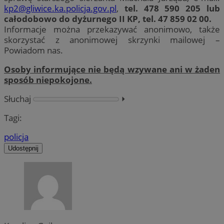
kp2@gliwice.ka.policja.gov.pl
,
tel. 478 590 205 lub
całodobowo do dyżurnego II KP, tel. 47 859 02 00.
Informacje można przekazywać anonimowo, także
skorzystać z anonimowej skrzynki mailowej –
Powiadom nas.
Osoby informujące nie będą wzywane ani w żaden
sposób niepokojone.
Słuchaj
⏵︎
Tagi:
policja
Udostępnij