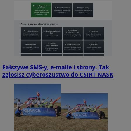
Fałszywe SMS-y, e-maile i strony. Tak
zgłosisz cyberoszustwo do CSIRT NASK