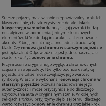
Starsze pojazdy mają w sobie niepowtarzalny urok. Ich
klasyczne linie, charakterystyczne detale i
blask
klasycznego samochodu
przyciągają wzrok i budzą
nostalgiczne wspomnienia. Jednym z kluczowych
elementów, które dodają im uroku, są chromowane
akcenty. Z biegiem lat mogą one jednak tracić swój
blask. Czy
renowacja chromu w starszym pojeździe
jest opłacalna? Odpowiedź nie jest jednoznaczna, ale
warto rozważyć
odnowienie chromu
.
Przywrócenie oryginalnego wyglądu chromowanych
części ma swoje zalety. Nie tylko podnosi estetykę
pojazdu, ale także może zwiększyć jego wartość
rynkową. Właściwie wykonana
renowacja chromu w
starszym pojeździe
pozwala na zachowanie jego
autentyczności i może przyczynić się do dłuższego
użytkowania auta w oryginalnym stanie. W kolejnych
sekcjach artykułu przyjrzymy się bliżej temu, dlaczego
warto rozważyć
odnowienie chromu
oraz jakie kroki