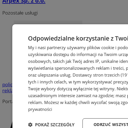
Arpex Sp. z o.o.
Pozostałe usługi
Odpowiedzialne korzystanie z Two
My i nasi partnerzy używamy plików cookie i pod
uzyskiwania dostępu do informacji na Twoim urzą
osobowych, takich jak Twój adres IP, unikalne iden
wyświetlania spersonalizowanych reklam i treści, p
oraz ulepszania usług.
Dostawcy stron trzecich (19
tych i innych celach, w tym wykorzystywać precyzy
policja
Kradzież
Bezpieczeństwo
Zatrzymanie
wydarzenia
w
Twoje wybory dotyczą wyłącznie tej witryny. Niek
reklama
uzasadnionym interesie zamiast na zgodzie; masz
Portal należy do sieci
reklam
. Możesz w każdej chwili wycofać swoją zg
prywatności
POKAŻ SZCZEGÓŁY
ODRZUĆ WSZYST