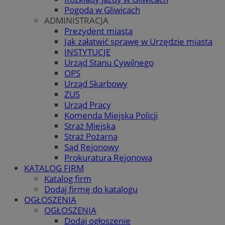
Pogoda w Gliwicach
ADMINISTRACJA
Prezydent miasta
Jak załatwić sprawę w Urzędzie miasta
INSTYTUCJE
Urząd Stanu Cywilnego
OPS
Urząd Skarbowy
ZUS
Urząd Pracy
Komenda Miejska Policji
Straż Miejska
Straż Pożarna
Sąd Rejonowy
Prokuratura Rejonowa
KATALOG FIRM
Katalog firm
Dodaj firmę do katalogu
OGŁOSZENIA
OGŁOSZENIA
Dodaj ogłoszenie