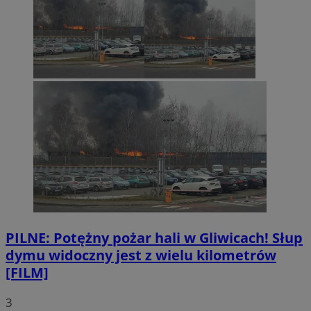
PILNE: Potężny pożar hali w Gliwicach! Słup
dymu widoczny jest z wielu kilometrów
[FILM]
3