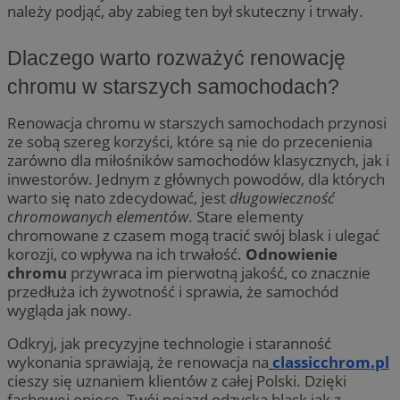
należy podjąć, aby zabieg ten był skuteczny i trwały.
Dlaczego warto rozważyć renowację
chromu w starszych samochodach?
Renowacja chromu w starszych samochodach przynosi
ze sobą szereg korzyści, które są nie do przecenienia
zarówno dla miłośników samochodów klasycznych, jak i
inwestorów. Jednym z głównych powodów, dla których
warto się nato zdecydować, jest
długowieczność
chromowanych elementów
. Stare elementy
chromowane z czasem mogą tracić swój blask i ulegać
korozji, co wpływa na ich trwałość.
Odnowienie
chromu
przywraca im pierwotną jakość, co znacznie
przedłuża ich żywotność i sprawia, że samochód
wygląda jak nowy.
Odkryj, jak precyzyjne technologie i staranność
wykonania sprawiają, że renowacja na
classicchrom.pl
cieszy się uznaniem klientów z całej Polski. Dzięki
fachowej opiece, Twój pojazd odzyska blask jak z