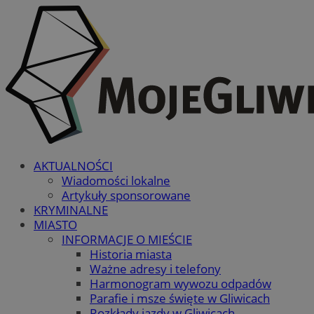
AKTUALNOŚCI
Wiadomości lokalne
Artykuły sponsorowane
KRYMINALNE
MIASTO
INFORMACJE O MIEŚCIE
Historia miasta
Ważne adresy i telefony
Harmonogram wywozu odpadów
Parafie i msze święte w Gliwicach
Rozkłady jazdy w Gliwicach