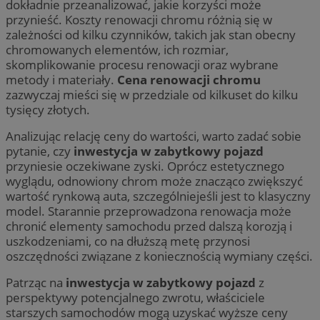
dokładnie przeanalizować, jakie korzyści może
przynieść. Koszty renowacji chromu różnią się w
zależności od kilku czynników, takich jak stan obecny
chromowanych elementów, ich rozmiar,
skomplikowanie procesu renowacji oraz wybrane
metody i materiały.
Cena renowacji chromu
zazwyczaj mieści się w przedziale od kilkuset do kilku
tysięcy złotych.
Analizując relację ceny do wartości, warto zadać sobie
pytanie, czy
inwestycja w zabytkowy pojazd
przyniesie oczekiwane zyski. Oprócz estetycznego
wyglądu, odnowiony chrom może znacząco zwiększyć
wartość rynkową auta, szczególniejeśli jest to klasyczny
model. Starannie przeprowadzona renowacja może
chronić elementy samochodu przed dalszą korozją i
uszkodzeniami, co na dłuższą metę przynosi
oszczędności związane z koniecznością wymiany części.
Patrząc na
inwestycja w zabytkowy pojazd
z
perspektywy potencjalnego zwrotu, właściciele
starszych samochodów mogą uzyskać wyższe ceny