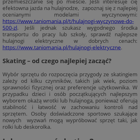
przemieszczanie się po mieście. Jeśli interesuje cię
efektowna jazda na hulajnodze, zapoznaj się z najlepiej
ocenianymi modelami wyczynowymi:
https://www.taniomania.pl/t/hulajnogi-wyczynowe-do-
500-zl
. Jeśli jednak szukasz wygodnego środka
transportu do pracy lub szkoły, sprawdź najlepsze
hulajnogi elektryczne w dobrych cenach:
h
ttps://www.taniomania.pl/hulajnogi-elektryczne
.
Skating – od czego najlepiej zacząć?
Wybór sprzętu do rozpoczęcia przygody ze skatingiem
zależy od kilku czynników, takich jak wiek, poziom
sprawności fizycznej oraz preferencje użytkownika. W
przypadku dzieci i osób początkujących najlepszym
wyborem okażą wrotki lub hulajnoga, ponieważ oferują
stabilność i łatwość w zachowaniu kontroli nad
sprzętem. Osoby doświadczone sportowo szukające
nowych wyzwań mogą wypróbować sprzęt taki, jak
rolki lub deskorolka.