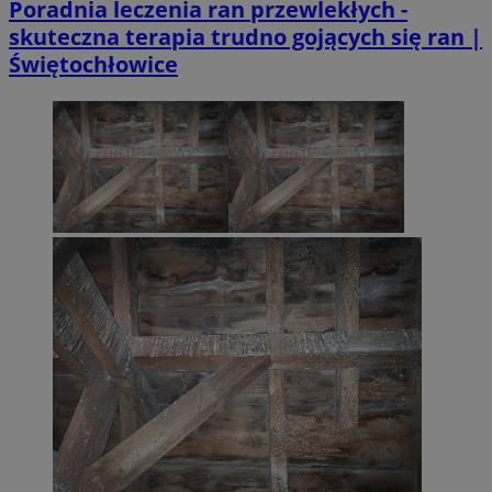
Poradnia leczenia ran przewlekłych -
skuteczna terapia trudno gojących się ran |
Świętochłowice