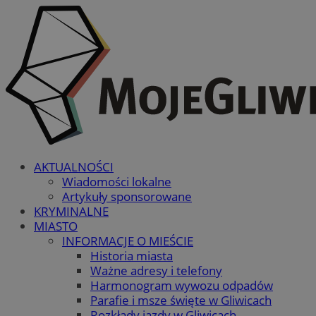
AKTUALNOŚCI
Wiadomości lokalne
Artykuły sponsorowane
KRYMINALNE
MIASTO
INFORMACJE O MIEŚCIE
Historia miasta
Ważne adresy i telefony
Harmonogram wywozu odpadów
Parafie i msze święte w Gliwicach
Rozkłady jazdy w Gliwicach