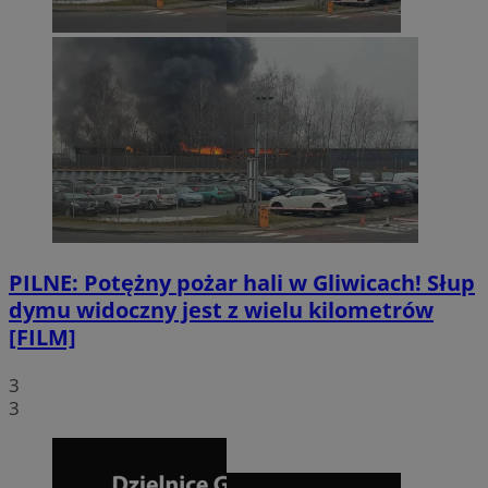
PILNE: Potężny pożar hali w Gliwicach! Słup
dymu widoczny jest z wielu kilometrów
[FILM]
3
3