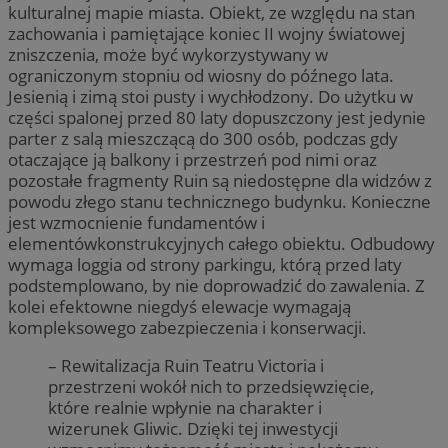
kulturalnej mapie miasta. Obiekt, ze względu na stan
zachowania i pamiętające koniec II wojny światowej
zniszczenia, może być wykorzystywany w
ograniczonym stopniu od wiosny do późnego lata.
Jesienią i zimą stoi pusty i wychłodzony. Do użytku w
części spalonej przed 80 laty dopuszczony jest jedynie
parter z salą mieszczącą do 300 osób, podczas gdy
otaczające ją balkony i przestrzeń pod nimi oraz
pozostałe fragmenty Ruin są niedostępne dla widzów z
powodu złego stanu technicznego budynku. Konieczne
jest wzmocnienie fundamentów i
elementówkonstrukcyjnych całego obiektu. Odbudowy
wymaga loggia od strony parkingu, którą przed laty
podstemplowano, by nie doprowadzić do zawalenia. Z
kolei efektowne niegdyś elewacje wymagają
kompleksowego zabezpieczenia i konserwacji.
– Rewitalizacja Ruin Teatru Victoria i
przestrzeni wokół nich to przedsięwzięcie,
które realnie wpłynie na charakter i
wizerunek Gliwic. Dzięki tej inwestycji