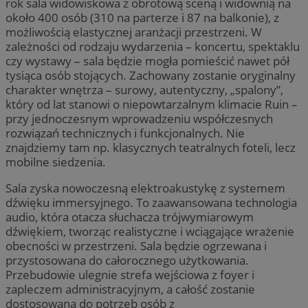
rok sala widowiskowa z obrotową sceną i widownią na
około 400 osób (310 na parterze i 87 na balkonie), z
możliwością elastycznej aranżacji przestrzeni. W
zależności od rodzaju wydarzenia – koncertu, spektaklu
czy wystawy – sala będzie mogła pomieścić nawet pół
tysiąca osób stojących. Zachowany zostanie oryginalny
charakter wnętrza – surowy, autentyczny, „spalony”,
który od lat stanowi o niepowtarzalnym klimacie Ruin –
przy jednoczesnym wprowadzeniu współczesnych
rozwiązań technicznych i funkcjonalnych. Nie
znajdziemy tam np. klasycznych teatralnych foteli, lecz
mobilne siedzenia.
Sala zyska nowoczesną elektroakustykę z systemem
dźwięku immersyjnego. To zaawansowana technologia
audio, która otacza słuchacza trójwymiarowym
dźwiękiem, tworząc realistyczne i wciągające wrażenie
obecności w przestrzeni. Sala będzie ogrzewana i
przystosowana do całorocznego użytkowania.
Przebudowie ulegnie strefa wejściowa z foyer i
zapleczem administracyjnym, a całość zostanie
dostosowana do potrzeb osób z