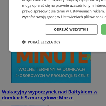
mogą opierać się na prawnie uzasadnionym interes
prawo sprzeciwić się temu w
Ustawieniach reklam
.
wycofać swoją zgodę w
Ustawieniach plików cooki
ODRZUĆ WSZYSTKIE
POKAŻ SZCZEGÓŁY
Niezbędne
Wydajność
Targe
Niesklasyfikowane
Wakacyjny wypoczynek nad Bałtykiem w
domkach Szmaragdowe Morze
Niezbędne
Wydajność
Targetowanie
Funkcj