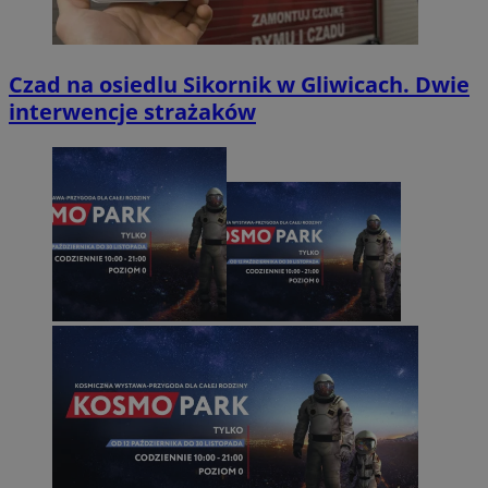
Czad na osiedlu Sikornik w Gliwicach. Dwie
interwencje strażaków