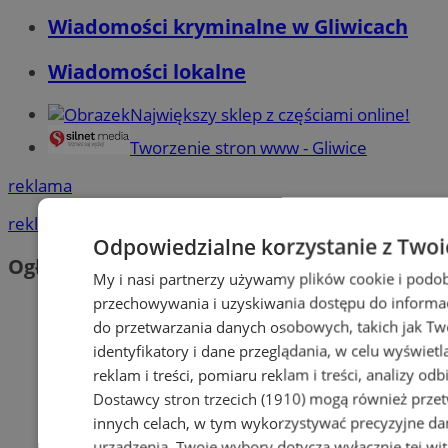
Wiadomości kryminalne w Gliwicach
Wiadomości lokalne
Największy sklep z częściami online!
Tworzenie stron www - Gliwice
reklama
reklama
Odpowiedzialne korzystanie z Twoi
Ogłoszenia
My i nasi partnerzy używamy plików cookie i podob
przechowywania i uzyskiwania dostępu do informac
do przetwarzania danych osobowych, takich jak Twó
identyfikatory i dane przeglądania, w celu wyświet
reklam i treści, pomiaru reklam i treści, analizy od
Dostawcy stron trzecich (1910)
mogą również przetw
innych celach, w tym wykorzystywać precyzyjne dan
urządzenia. Twoje wybory dotyczą wyłącznie tej wi