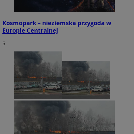
Kosmopark – nieziemska przygoda w
Europie Centralnej
5