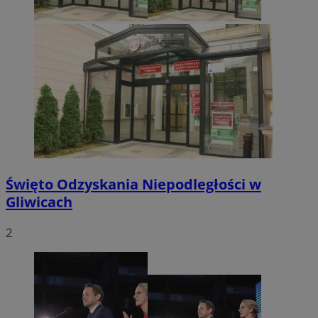
Święto Odzyskania Niepodległości w
Gliwicach
2