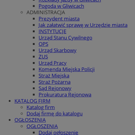
Pogoda w Gliwicach
ADMINISTRACJA
Prezydent miasta
Jak załatwić sprawę w Urzędzie miasta
INSTYTUCJE
Urząd Stanu Cywilnego
OPS
Urząd Skarbowy
ZUS
Urząd Pracy
Komenda Miejska Policji
Straż Miejska
Straż Pożarna
Sąd Rejonowy
Prokuratura Rejonowa
KATALOG FIRM
Katalog firm
Dodaj firmę do katalogu
OGŁOSZENIA
OGŁOSZENIA
Dodaj ogłoszenie