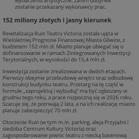
wydarzenia artystyczne, zanim budynek
zostanie przekazany wykonawcy prac.
152 miliony złotych i jasny kierunek
Rewitalizacja Ruin Teatru Victoria została ujęta w
Wieloletniej Prognozie Finansowej Miasta Gliwice, z
budżetem 152 mln zł. Miasto planuje ubiegać się o
dofinansowanie w ramach Zintegrowanych Inwestycji
Terytorialnych, w wysokości do 15,4 mln zł.
Inwestycja zostanie zrealizowana w dwóch etapach.
Pierwszy obejmie przebudowę wnętrz oraz odbudowę
konstrukcji budynku teatru. Przetarg na tę część w
formule „zaprojektuj i wybuduj” ma być ogłaszany w
grudniu tego roku, a prace rozpoczną się w 2026 roku.
Szacuje się, że potrwają 2 lata, a na ich realizację miasto
planuje zabezpieczyć 70 mln zł.
Otoczenie Ruin (w tym m.in. parking, aleja Przyjaźni i
siedziba Centrum Kultury Victoria) oraz
zagospodarowanie piwnic teatru z niecką basenową