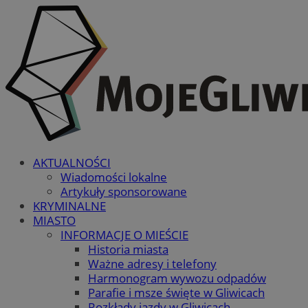
AKTUALNOŚCI
Wiadomości lokalne
Artykuły sponsorowane
KRYMINALNE
MIASTO
INFORMACJE O MIEŚCIE
Historia miasta
Ważne adresy i telefony
Harmonogram wywozu odpadów
Parafie i msze święte w Gliwicach
Rozkłady jazdy w Gliwicach