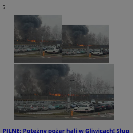
5
PILNE: Potężny pożar hali w Gliwicach! Słup