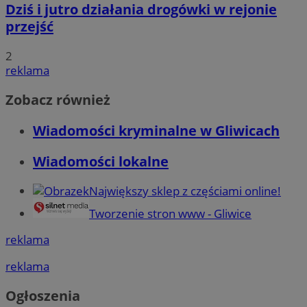
Dziś i jutro działania drogówki w rejonie
przejść
2
reklama
Zobacz również
Wiadomości kryminalne w Gliwicach
Wiadomości lokalne
Największy sklep z częściami online!
Tworzenie stron www - Gliwice
reklama
reklama
Ogłoszenia