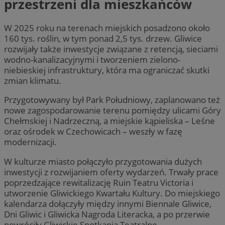
przestrzeni dla mieszkańców
W 2025 roku na terenach miejskich posadzono około
160 tys. roślin, w tym ponad 2,5 tys. drzew. Gliwice
rozwijały także inwestycje związane z retencją, sieciami
wodno-kanalizacyjnymi i tworzeniem zielono-
niebieskiej infrastruktury, która ma ograniczać skutki
zmian klimatu.
Przygotowywany był Park Południowy, zaplanowano też
nowe zagospodarowanie terenu pomiędzy ulicami Góry
Chełmskiej i Nadrzeczną, a miejskie kąpieliska – Leśne
oraz ośrodek w Czechowicach – weszły w fazę
modernizacji.
W kulturze miasto połączyło przygotowania dużych
inwestycji z rozwijaniem oferty wydarzeń. Trwały prace
poprzedzające rewitalizację Ruin Teatru Victoria i
utworzenie Gliwickiego Kwartału Kultury. Do miejskiego
kalendarza dołączyły między innymi Biennale Gliwice,
Dni Gliwic i Gliwicka Nagroda Literacka, a po przerwie
powróciły Gliwickie Spotkania Teatralne.