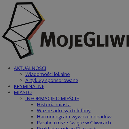
AKTUALNOŚCI
Wiadomości lokalne
Artykuły sponsorowane
KRYMINALNE
MIASTO
INFORMACJE O MIEŚCIE
Historia miasta
Ważne adresy i telefony
Harmonogram wywozu odpadów
Parafie i msze święte w Gliwicach
Rozkłady jazdy w Gliwicach