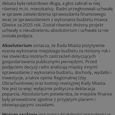
debata była rekordowo długa, a głos zabrali w niej
również m.in. mieszkańcy. Radni przegłosowali uchwałę
w sprawie zatwierdzenia sprawozdania finansowego
wraz ze sprawozdaniem z wykonania budżetu miasta
Gliwice za 2025 rok. Został również złożony projekt
uchwały o nieudzieleniu absolutorium i uchwała ta nie
została podjęta.
Absolutorium
oznacza, że Rada Miasta pozytywnie
ocenia wykonanie miejskiego budżetu za miniony rok i
nie stwierdza istotnych zastrzeżeń dotyczących
gospodarowania publicznymi pieniędzmi. Przed
podjęciem decyzji radni analizują między innymi
sprawozdanie z wykonania budżetu, dochody, wydatki i
inwestycje, a także opinie Regionalnej Izby
Obrachunkowej oraz komisji rewizyjnej Rady Miasta.
Nie jest to więc wyłącznie polityczna deklaracja
poparcia. Absolutorium potwierdza, że miejskie finanse
były prowadzone zgodnie z przyjętym planem i
obowiązującymi zasadami.
Wotum zaufania
jest oceną działalności prezydenta w