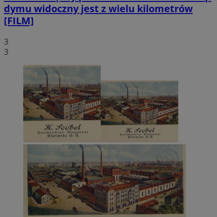
dymu widoczny jest z wielu kilometrów
[FILM]
3
3