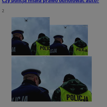
Czy policja miała prawo odholować auto?
2