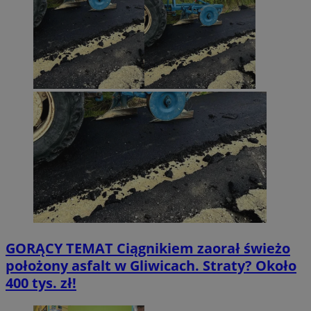
GORĄCY TEMAT
Ciągnikiem zaorał świeżo
położony asfalt w Gliwicach. Straty? Około
400 tys. zł!