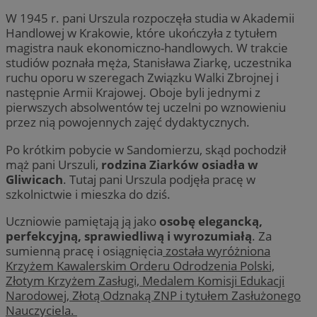
W 1945 r. pani Urszula rozpoczęła studia w Akademii
Handlowej w Krakowie, które ukończyła z tytułem
magistra nauk ekonomiczno-handlowych. W trakcie
studiów poznała męża, Stanisława Ziarkę, uczestnika
ruchu oporu w szeregach Związku Walki Zbrojnej i
następnie Armii Krajowej. Oboje byli jednymi z
pierwszych absolwentów tej uczelni po wznowieniu
przez nią powojennych zajęć dydaktycznych.
Po krótkim pobycie w Sandomierzu, skąd pochodził
mąż pani Urszuli,
rodzina Ziarków osiadła w
Gliwicach
. Tutaj pani Urszula podjęła pracę w
szkolnictwie i mieszka do dziś.
Uczniowie pamiętają ją jako
osobę elegancką,
perfekcyjną, sprawiedliwą i wyrozumiałą
. Za
sumienną pracę i osiągnięcia
została wyróżniona
Krzyżem Kawalerskim Orderu Odrodzenia Polski,
Złotym Krzyżem Zasługi, Medalem Komisji Edukacji
Narodowej, Złotą Odznaką ZNP i tytułem Zasłużonego
Nauczyciela.