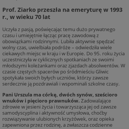
Prof. Ziarko przeszła na emeryturę w 1993
r., w wieku 70 lat
Uczyła z pasją, poświęcając temu dużo prywatnego
czasu i umiejętnie łącząc pracę zawodową z
obowiązkami rodzinnymi. Lubiła aktywnie spędzać
wolny czas, uwielbiała podróże – odwiedziła wiele
ciekawych miejsc w kraju i w Europie. Do 95. roku życia
uczestniczyła w cyklicznych spotkaniach ze swoimi
młodszymi koleżankami oraz zjazdach absolwentów. W
czasie częstych spacerów po śródmieściu Gliwic
spotykała swoich byłych uczniów, którzy zawsze
serdecznie ją pozdrawiali i wspominali szkolne czasy.
Pani Urszula ma córkę, dwóch synów, sześcioro
wnuków i pięcioro prawnuków.
Zadowalające
zdrowie w jesieni życia i towarzysząca jej od zawsze
samodyscyplina i aktywność umysłowa, choćby
rozwiązywanie ulubionych krzyżówek, oraz opieka
zapewniona przez rodzinę, a zwłaszcza codzienne