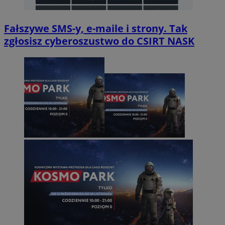
Fałszywe SMS-y, e-maile i strony. Tak
zgłosisz cyberoszustwo do CSIRT NASK