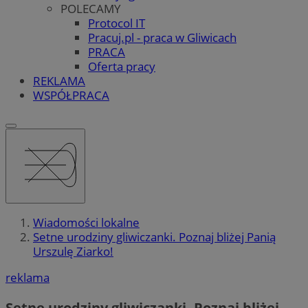
POLECAMY
Protocol IT
Pracuj.pl - praca w Gliwicach
PRACA
Oferta pracy
REKLAMA
WSPÓŁPRACA
Wiadomości lokalne
Setne urodziny gliwiczanki. Poznaj bliżej Panią
Urszulę Ziarko!
reklama
Setne urodziny gliwiczanki. Poznaj bliżej