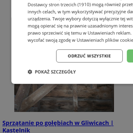
Dostawcy stron trzecich (1910)
mogą również przetw
innych celach, w tym wykorzystywać precyzyjne dan
urządzenia. Twoje wybory dotyczą wyłącznie tej wi
mogą opierać się na prawnie uzasadnionym interes
prawo sprzeciwić się temu w
Ustawieniach reklam
.
wycofać swoją zgodę w
Ustawieniach plików cooki
ODRZUĆ WSZYSTKIE
POKAŻ SZCZEGÓŁY
Niezbędne
Wydajność
Targe
Niesklasyfikowane
Sprzątanie po gołębiach w Gliwicach |
Kastelnik