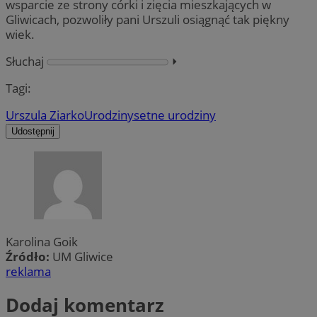
wsparcie ze strony córki i zięcia mieszkających w
Gliwicach, pozwoliły pani Urszuli osiągnąć tak piękny
wiek.
Słuchaj
⏵︎
Tagi:
Urszula Ziarko
Urodziny
setne urodziny
Udostępnij
Karolina Goik
Źródło:
UM Gliwice
reklama
Dodaj komentarz