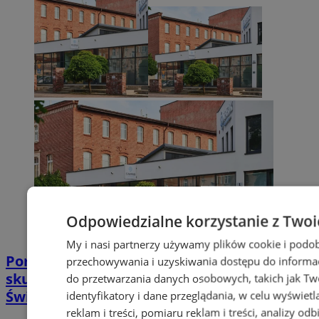
Odpowiedzialne korzystanie z Twoi
My i nasi partnerzy używamy plików cookie i podob
Poradnia leczenia ran przewlekłych -
przechowywania i uzyskiwania dostępu do informac
skuteczna terapia trudno gojących się ran |
do przetwarzania danych osobowych, takich jak Twó
Świętochłowice
identyfikatory i dane przeglądania, w celu wyświet
reklam i treści, pomiaru reklam i treści, analizy od