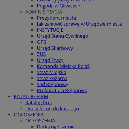
Pogoda w Gliwicach
ADMINISTRACJA
Prezydent miasta
Jak załatwić sprawę w Urzędzie miasta
INSTYTUCJE
Urząd Stanu Cywilnego
OPS
Urząd Skarbowy
ZUS
Urząd Pracy
Komenda Miejska Policji
Straż Miejska
Straż Pożarna
Sąd Rejonowy
Prokuratura Rejonowa
KATALOG FIRM
Katalog firm
Dodaj firmę do katalogu
OGŁOSZENIA
OGŁOSZENIA
Dodaj ogłoszenie