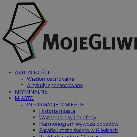
AKTUALNOŚCI
Wiadomości lokalne
Artykuły sponsorowane
KRYMINALNE
MIASTO
INFORMACJE O MIEŚCIE
Historia miasta
Ważne adresy i telefony
Harmonogram wywozu odpadów
Parafie i msze święte w Gliwicach
Rozkłady jazdy w Gliwicach