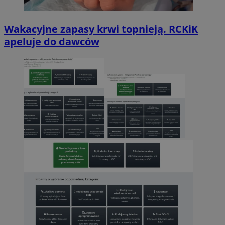
Wakacyjne zapasy krwi topnieją. RCKiK
apeluje do dawców