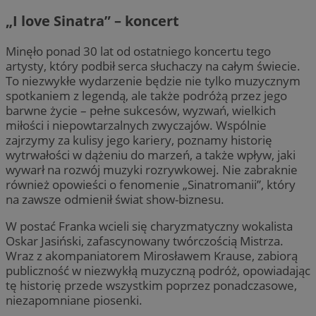
„I love Sinatra” – koncert
Minęło ponad 30 lat od ostatniego koncertu tego
artysty, który podbił serca słuchaczy na całym świecie.
To niezwykłe wydarzenie będzie nie tylko muzycznym
spotkaniem z legendą, ale także podróżą przez jego
barwne życie – pełne sukcesów, wyzwań, wielkich
miłości i niepowtarzalnych zwyczajów. Wspólnie
zajrzymy za kulisy jego kariery, poznamy historię
wytrwałości w dążeniu do marzeń, a także wpływ, jaki
wywarł na rozwój muzyki rozrywkowej. Nie zabraknie
również opowieści o fenomenie „Sinatromanii”, który
na zawsze odmienił świat show-biznesu.
W postać Franka wcieli się charyzmatyczny wokalista
Oskar Jasiński, zafascynowany twórczością Mistrza.
Wraz z akompaniatorem Mirosławem Krause, zabiorą
publiczność w niezwykłą muzyczną podróż, opowiadając
tę historię przede wszystkim poprzez ponadczasowe,
niezapomniane piosenki.