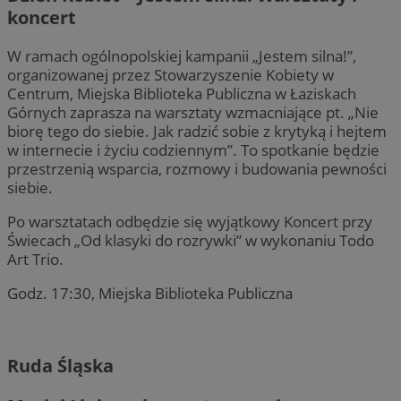
koncert
Google Privacy Poli
W ramach ogólnopolskiej kampanii „Jestem silna!”,
organizowanej przez Stowarzyszenie Kobiety w
Centrum, Miejska Biblioteka Publiczna w Łaziskach
Górnych zaprasza na warsztaty wzmacniające pt. „Nie
biorę tego do siebie. Jak radzić sobie z krytyką i hejtem
w internecie i życiu codziennym”. To spotkanie będzie
CookieScriptConsent
4 tygodnie 2 d
CookieScript
mojegliwice.pl
przestrzenią wsparcia, rozmowy i budowania pewności
siebie.
Po warsztatach odbędzie się wyjątkowy Koncert przy
Świecach „Od klasyki do rozrywki” w wykonaniu Todo
Art Trio.
Godz. 17:30, Miejska Biblioteka Publiczna
Nazwa
Provider
/
Dome
Provider
/
Okres
Nazwa
Opi
Domena
Provider
/
przechowywania
Okres
Nazwa
Op
openstat_cgzhlulenbd5l261Xgit1e919facrc
.openstat.eu
Domena
przechowywania
Ruda Śląska
FCCDCF
.mojegliwice.pl
1 rok
Ten 
openstat_gid
.openstat.eu
wew
ANONCHK
9 minut 55
Te
Microsoft
sekund
ty
Corporation
ustat_68b4gen9bpblv7e9wa1mhtqwwlc35x
.ustat.info
_clck
.mojegliwice.pl
11 miesięcy 4
Ten 