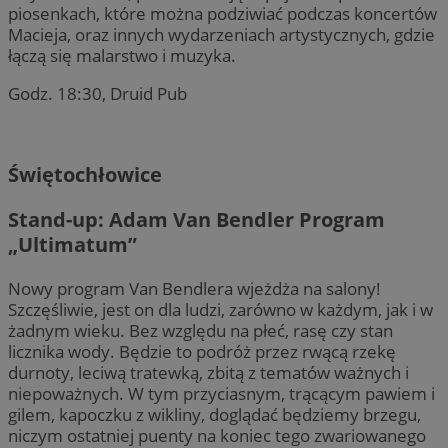
Goog
.mojegliwice.pl
wb
piosenkach, które można podziwiać podczas koncertów
akt
Mi
Macieja, oraz innych wydarzeniach artystycznych, gdzie
anal
sy
do 
do
łączą się malarstwo i muzyka.
uży
śl
los
iden
Godz. 18:30, Druid Pub
SM
.c.clarity.ms
Sesja
To
uwz
MS
w wi
wy
doty
we
kam
anal
VISITOR_INFO1_LIVE
5 miesięcy 4
Te
Google LLC
Świętochłowice
tygodnie
Yo
.youtube.com
__gpi
.mojegliwice.pl
1 rok
Ten
uż
używ
Yo
Stand-up: Adam Van Bendler Program
gro
mo
int
od
„Ultimatum”
wyd
cz
pop
MUID
1 rok
Te
Microsoft
Nowy program Van Bendlera wjeżdża na salony!
_ga_RCENHLCHXC
.mojegliwice.pl
1 rok 1 miesiąc
Ten 
uż
Corporation
Goo
un
.clarity.ms
Szczęśliwie, jest on dla ludzi, zarówno w każdym, jak i w
sesji
Mo
żadnym wieku. Bez względu na płeć, rasę czy stan
wb
_clsk
23 godziny 59
Ten 
Microsoft
Mi
licznika wody. Będzie to podróż przez rwącą rzekę
minut
opr
.mojegliwice.pl
sy
durnoty, leciwą tratewką, zbitą z tematów ważnych i
anal
do
prz
śl
niepoważnych. W tym przyciasnym, trącącym pawiem i
uży
gilem, kapoczku z wikliny, doglądać będziemy brzegu,
str
__Secure-YNID
.youtube.com
5 miesięcy 4
pl
celó
tygodnie
Go
niczym ostatniej puenty na koniec tego zwariowanego
uż