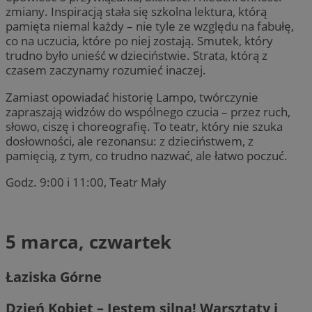
zmiany. Inspiracją stała się szkolna lektura, którą
Niezbędne pliki cookie umożliwiają korzystanie z podstawowych fun
pamięta niemal każdy – nie tyle ze względu na fabułę,
logowanie użytkownika i zarządzanie kontem. Bez niezbędnych p
co na uczucia, które po niej zostają. Smutek, który
korzystać ze strony internetowej.
trudno było unieść w dzieciństwie. Strata, którą z
Provider
/
Okres
czasem zaczynamy rozumieć inaczej.
Nazwa
Domena
przechowywan
Zamiast opowiadać historię Lampo, twórczynie
SessID
mojegliwice.pl
1 rok
zapraszają widzów do wspólnego czucia – przez ruch,
słowo, ciszę i choreografię. To teatr, który nie szuka
QeSessID
mojegliwice.pl
1 rok
dosłowności, ale rezonansu: z dzieciństwem, z
pamięcią, z tym, co trudno nazwać, ale łatwo poczuć.
MvSessID
mojegliwice.pl
1 rok
Godz. 9:00 i 11:00, Teatr Mały
msToken
.tiktok.com
1 tydzień 3 dn
5 marca, czwartek
Łaziska Górne
VISITOR_PRIVACY_METADATA
5 miesięcy 4
YouTube
tygodnie
.youtube.com
Dzień Kobiet – Jestem silna! Warsztaty i