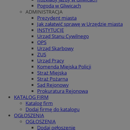
Pogoda w Gliwicach
ADMINISTRACJA
Prezydent miasta
Jak załatwić sprawę w Urzędzie miasta
INSTYTUCJE
Urząd Stanu Cywilnego
OPS
Urząd Skarbowy
ZUS
Urząd Pracy
Komenda Miejska Policji
Straż Miejska
Straż Pożarna
Sąd Rejonowy
Prokuratura Rejonowa
KATALOG FIRM
Katalog firm
Dodaj firmę do katalogu
OGŁOSZENIA
OGŁOSZENIA
Dodaj ogłoszenie