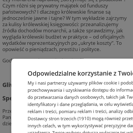
Czym różni się prywatny majątek od funduszy
państwowych? I dlaczego królewskie finanse są
jednocześnie jawne i tajne? W tym wykładzie zajrzymy
za kulisy królewskiej księgowości: przeanalizujemy
źródła dochodów monarchii, a także sprawdzimy, jak
wygląda królewski budżet w praktyce – od oficjalnych
wydatków reprezentacyjnych po „ukryte koszty”. To
opowieść o pieniądzach, prestiżu i polityce.
Godz. 18:00, Pałac w Miechowicach
Odpowiedzialne korzystanie z Twoi
My i nasi partnerzy używamy plików cookie i podob
Gliwice
przechowywania i uzyskiwania dostępu do informac
do przetwarzania danych osobowych, takich jak Twó
Spektakl dla dzieci „Mama Mu”
identyfikatory i dane przeglądania, w celu wyświet
Przebojowa krowa Mama Mu i jej zrzędliwy przyjaciel
reklam i treści, pomiaru reklam i treści, analizy od
Pan Wrona to bohaterowie popularnej serii książek dla
Dostawcy stron trzecich (1910)
mogą również przetw
dzieci szwedzkich autorów Jujji i Tomasa Wieslanderów.
innych celach, w tym wykorzystywać precyzyjne dan
urządzenia. Twoje wybory dotyczą wyłącznie tej wi