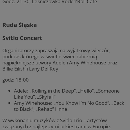
Godz. 21:30, Leśniczówka Rock’n’Roll Cafe
Ruda Śląska
Svitlo Concert
Organizatorzy zapraszają na wyjątkowy wieczór,
podczas którego w świetle świec zabrzmią
najpiękniejsze utwory Adele i Amy Winehouse oraz
Billie Eilish i Lany Del Rey.
godz: 18:00
Adele: „Rolling in the Deep”, „Hello”, „Someone
Like You”, „Skyfall”
Amy Winehouse: „You Know I’m No Good”, „Back
to Black”, „Rehab” i inne.
W wykonaniu muzyków z Svitlo Trio – artystów
związanych z najlepszymi orkiestrami w Europie.