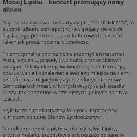
Maciej Lipina – koncert promujący nowy
ko
.c.clarity.ms
tygodnie
int
in
album
ustat_90lm6a20fh4xck1eyqr8fq8by4ruke
.ustat.info
na 
kt
doś
zo
funk
openstat_mca4v3fyj4gyu5fuwfgac5apvhwnir
.openstat.eu
wi
Najnowsze wydawnictwo artysty pt. „POŁUDNIOWY”, to
_clsk
1 dzień
Ten 
_fbp
openstat_rq03hi8p5frbrXaq328pXppb4202y1
Microsoft
2 miesiące 4
.openstat.eu
Uż
Meta Platform
autorski album, koncepcyjny zawiązujący się wokół
opr
mojegliwice.pl
tygodnie
do
Inc.
Śląska, jego przestrzeni, oraz kulturowych wartości
anal
re
WMF-Uniq
.upload.wikimed
.mojegliwice.pl
prz
cz
takich jak praca, rodzina, duchowość.
uży
ze
str
ttwid
.tiktok.com
celó
__gads
1 rok
Te
Google LLC
To emocjonalna podróż pełna przemyśleń na temat
Do
.mojegliwice.pl
życia, jego celu, prawdy i wolności, oraz osobistych
OAID
1 rok
Pow
OpenX
Go
ban
re
Technologies
zmagań. Teksty ukazują wewnętrzną transformację,
Reje
mo
Inc.
poszukiwanie i odnalezienie swojego miejsca na ziemi.
okr
reklama.silnet.pl
tylk
MR
1 tydzień
To
Jest afirmacją najpiękniejszych, zielonych terenów
Microsoft
do 
MS
Corporation
Górnośląskich miast, w których wizyty są jak spa dla
pli
wy
.c.clarity.ms
uży
we
duszy, tak potrzebne w dzisiejszych, pełnych gonitwy
dom
czasach.
MR
1 tydzień
To
Microsoft
__eoi
.mojegliwice.pl
5 miesięcy 4
Ten
MS
Corporation
tygodnie
nag
wy
.c.bing.com
Stylistycznie to akustyczny folk-rock inspirowany
i in
we
klimatem południa Stanów Zjednoczonych.
pom
uży
MUID
1 rok
Te
Microsoft
stro
uż
Corporation
Nieodłączną częścią płyty są obrazy Sylwii Lipiny,
un
.bing.com
artystki malarki, przedstawiające pejzaże opisane w
_ga
1 rok 1 miesiąc
Ta 
Google LLC
Mo