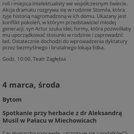
roli i miejsca intelektualisty we współczesnym świecie.
Akcja dramatu rozgrywa się w rodzinie Stomila, która
żyje historią nagromadzoną w ich domu. Ukazany jest
konflikt pokoleń, w którym przedstawiciel młodej
generacji, syn Artur szuka idei, formy, która pozwoliłaby
mu uporządkować stosunki w rodzinie i zaprowadzić
ład. Ostatecznie dochodzi do wprowadzenia dyktatury
przez bezmyślnego i brutalnego lokaja Edka.
Godz. 10:00, Teatr Zagłębia
4 marca, środa
Bytom
Spotkanie przy herbacie z dr Aleksandrą
Musil w Pałacu w Miechowicach
Czy monarcha naprawdę „utrzymuje się z podatków”?