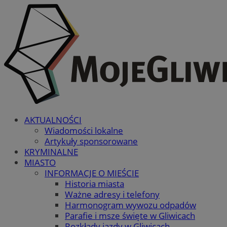
AKTUALNOŚCI
Wiadomości lokalne
Artykuły sponsorowane
KRYMINALNE
MIASTO
INFORMACJE O MIEŚCIE
Historia miasta
Ważne adresy i telefony
Harmonogram wywozu odpadów
Parafie i msze święte w Gliwicach
Rozkłady jazdy w Gliwicach