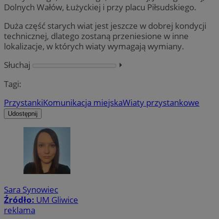
Dolnych Wałów, Łużyckiej i przy placu Piłsudskiego.
Duża część starych wiat jest jeszcze w dobrej kondycji
technicznej, dlatego zostaną przeniesione w inne
lokalizacje, w których wiaty wymagają wymiany.
Słuchaj
⏵︎
Tagi:
Przystanki
Komunikacja miejska
Wiaty przystankowe
Udostępnij
Sara Synowiec
Źródło:
UM Gliwice
reklama