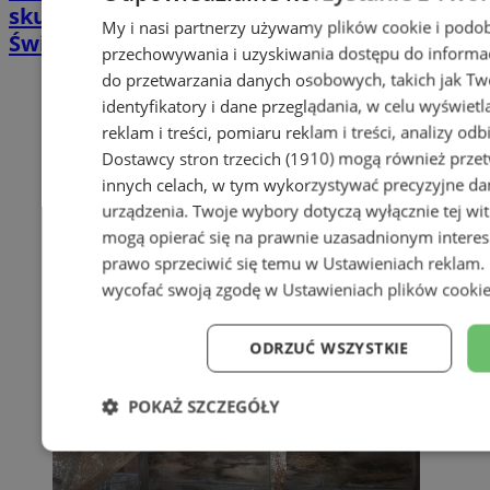
skuteczna terapia trudno gojących się ran |
My i nasi partnerzy używamy plików cookie i podob
Świętochłowice
przechowywania i uzyskiwania dostępu do informac
do przetwarzania danych osobowych, takich jak Twó
identyfikatory i dane przeglądania, w celu wyświet
reklam i treści, pomiaru reklam i treści, analizy od
Dostawcy stron trzecich (1910)
mogą również przetw
innych celach, w tym wykorzystywać precyzyjne dan
urządzenia. Twoje wybory dotyczą wyłącznie tej wi
mogą opierać się na prawnie uzasadnionym interes
prawo sprzeciwić się temu w
Ustawieniach reklam
.
wycofać swoją zgodę w
Ustawieniach plików cooki
ODRZUĆ WSZYSTKIE
POKAŻ SZCZEGÓŁY
Niezbędne
Wydajność
Targe