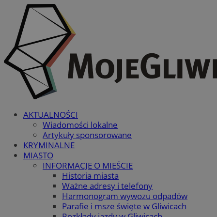
AKTUALNOŚCI
Wiadomości lokalne
Artykuły sponsorowane
KRYMINALNE
MIASTO
INFORMACJE O MIEŚCIE
Historia miasta
Ważne adresy i telefony
Harmonogram wywozu odpadów
Parafie i msze święte w Gliwicach
Rozkłady jazdy w Gliwicach