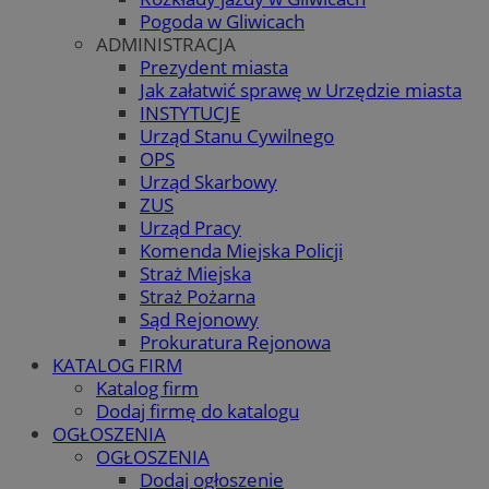
Pogoda w Gliwicach
ADMINISTRACJA
Prezydent miasta
Jak załatwić sprawę w Urzędzie miasta
INSTYTUCJE
Urząd Stanu Cywilnego
OPS
Urząd Skarbowy
ZUS
Urząd Pracy
Komenda Miejska Policji
Straż Miejska
Straż Pożarna
Sąd Rejonowy
Prokuratura Rejonowa
KATALOG FIRM
Katalog firm
Dodaj firmę do katalogu
OGŁOSZENIA
OGŁOSZENIA
Dodaj ogłoszenie