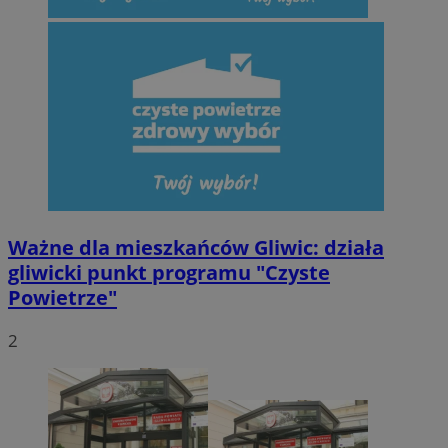
Ważne dla mieszkańców Gliwic: działa
gliwicki punkt programu "Czyste
Powietrze"
2