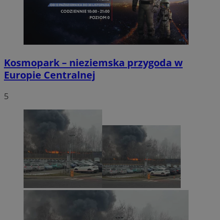
Kosmopark – nieziemska przygoda w
Europie Centralnej
5