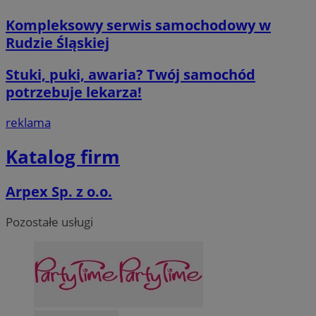
msToken
.tiktok.com
1 tydzień 3 dn
Kompleksowy serwis samochodowy w
Rudzie Śląskiej
Stuki, puki, awaria? Twój samochód
potrzebuje lekarza!
VISITOR_PRIVACY_METADATA
5 miesięcy 4
YouTube
tygodnie
.youtube.com
reklama
Google Privacy Poli
Katalog firm
Arpex Sp. z o.o.
Pozostałe usługi
CookieScriptConsent
4 tygodnie 2 d
CookieScript
mojegliwice.pl