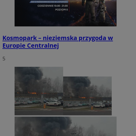
Kosmopark – nieziemska przygoda w
Europie Centralnej
5