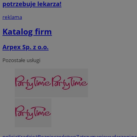
potrzebuje lekarza!
reklama
Katalog firm
Arpex Sp. z o.o.
Pozostałe usługi
policja
Kradzież
Bezpieczeństwo
Zatrzymanie
wydarzenia
w