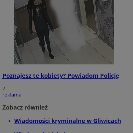
Poznajesz te kobiety? Powiadom Policję
2
reklama
Zobacz również
Wiadomości kryminalne w Gliwicach