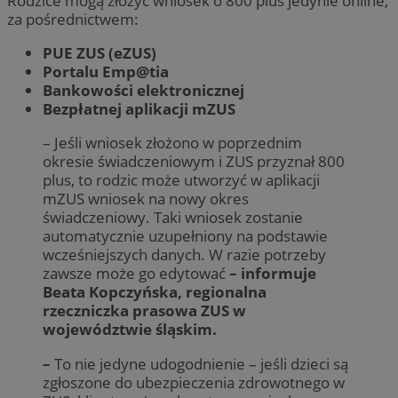
Rodzice mogą złożyć wniosek o 800 plus jedynie online,
za pośrednictwem:
PUE ZUS (eZUS)
Portalu Emp@tia
Bankowości elektronicznej
Bezpłatnej aplikacji mZUS
– Jeśli wniosek złożono w poprzednim
okresie świadczeniowym i ZUS przyznał 800
plus, to rodzic może utworzyć w aplikacji
mZUS wniosek na nowy okres
świadczeniowy. Taki wniosek zostanie
automatycznie uzupełniony na podstawie
wcześniejszych danych. W razie potrzeby
zawsze może go edytować
– informuje
Beata Kopczyńska, regionalna
rzeczniczka prasowa ZUS w
województwie śląskim.
–
To nie jedyne udogodnienie – jeśli dzieci są
zgłoszone do ubezpieczenia zdrowotnego w