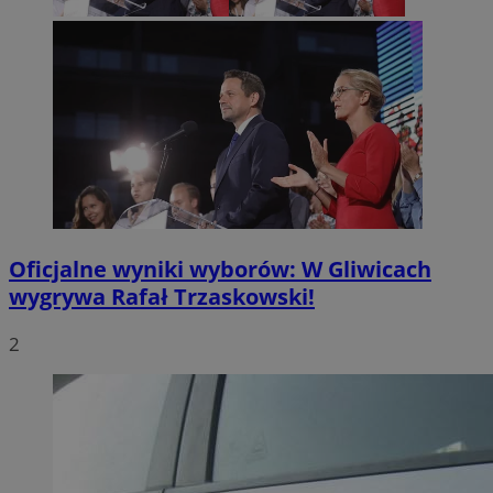
Oficjalne wyniki wyborów: W Gliwicach
wygrywa Rafał Trzaskowski!
2