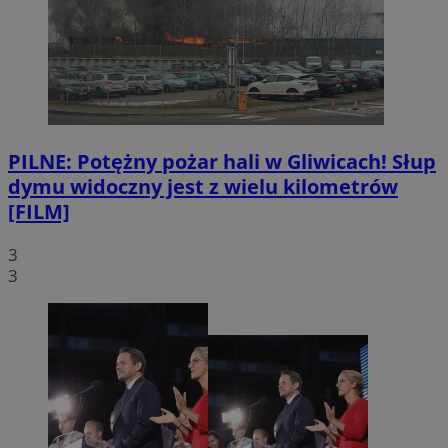
PILNE: Potężny pożar hali w Gliwicach! Słup
dymu widoczny jest z wielu kilometrów
[FILM]
3
3