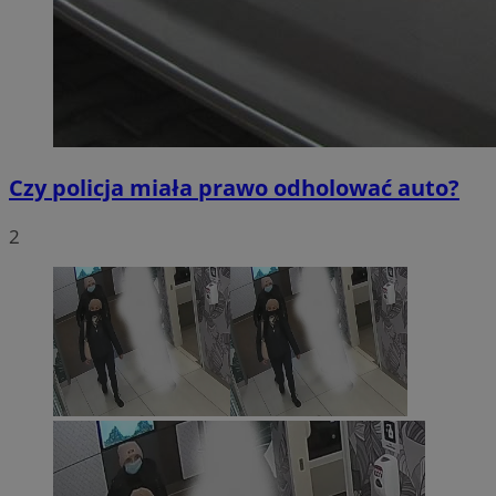
Czy policja miała prawo odholować auto?
2