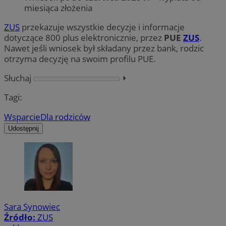
miesiąca złożenia
ZUS
przekazuje wszystkie decyzje i informacje
dotyczące 800 plus elektronicznie, przez
PUE
ZUS
.
Nawet jeśli wniosek był składany przez bank, rodzic
otrzyma decyzję na swoim profilu PUE.
Słuchaj
⏵︎
Tagi:
Wsparcie
Dla rodziców
Udostępnij
Sara Synowiec
Źródło:
ZUS