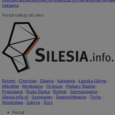
reklama
Portal należy do sieci
Bytom
-
Chorzów
-
Gliwice
-
Katowice
-
Łaziska Górne
-
Mikołów
-
Mysłowice
-
Orzesze
-
Piekary Śląskie
-
Pyskowice
-
Ruda Śląska
-
Rybnik
-
Siemianowice
-
Silesia.info.pl
-
Sosnowiec
-
Świętochłowice
-
Tychy
-
Wodzisław
-
Zabrze
-
Żory
Portal