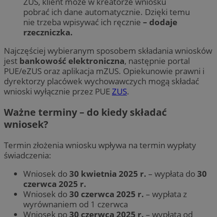
ZUS, klient może w kreatorze wniosku
pobrać ich dane automatycznie. Dzięki temu
nie trzeba wpisywać ich ręcznie
– dodaje
rzeczniczka.
Najczęściej wybieranym sposobem składania wniosków
jest
bankowość elektroniczna
, następnie portal
PUE/eZUS oraz aplikacja mZUS. Opiekunowie prawni i
dyrektorzy placówek wychowawczych mogą składać
wnioski wyłącznie przez PUE
ZUS
.
Ważne terminy – do kiedy składać
wniosek?
Termin złożenia wniosku wpływa na termin wypłaty
świadczenia:
Wniosek do
30 kwietnia 2025 r.
– wypłata do
30
czerwca 2025 r.
Wniosek do
30 czerwca 2025 r.
– wypłata z
wyrównaniem od 1 czerwca
Wniosek po
30 czerwca 2025 r.
– wypłata od