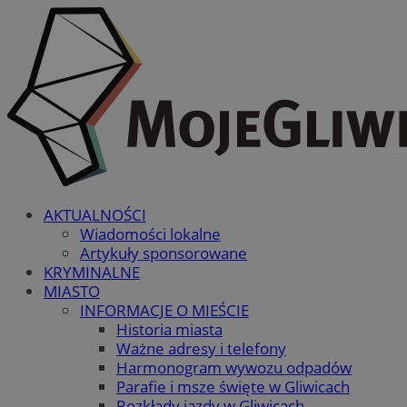
AKTUALNOŚCI
Wiadomości lokalne
Artykuły sponsorowane
KRYMINALNE
MIASTO
INFORMACJE O MIEŚCIE
Historia miasta
Ważne adresy i telefony
Harmonogram wywozu odpadów
Parafie i msze święte w Gliwicach
Rozkłady jazdy w Gliwicach