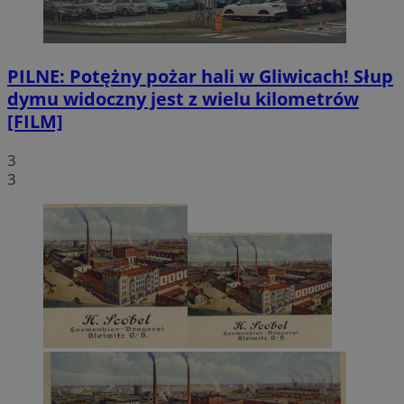
PILNE: Potężny pożar hali w Gliwicach! Słup
dymu widoczny jest z wielu kilometrów
[FILM]
3
3