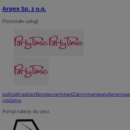
Arpex Sp. z o.o.
Pozostałe usługi
policja
Kradzież
Bezpieczeństwo
Zatrzymanie
wydarzenia
w
reklama
Portal należy do sieci