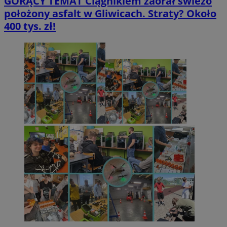
GORĄCY TEMAT
Ciągnikiem zaorał świeżo
położony asfalt w Gliwicach. Straty? Około
400 tys. zł!