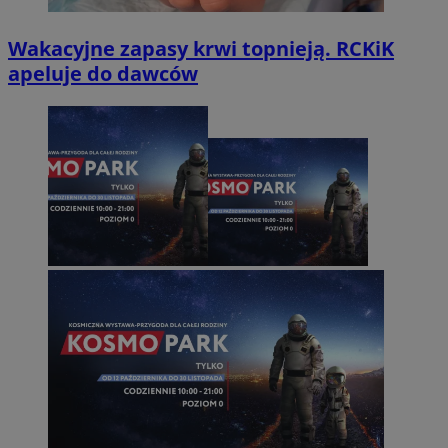
Wakacyjne zapasy krwi topnieją. RCKiK
apeluje do dawców