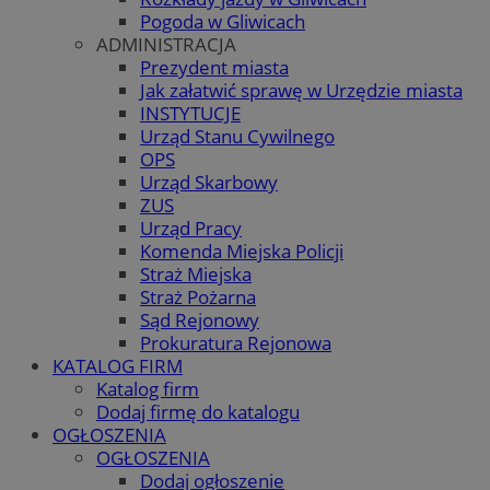
Pogoda w Gliwicach
ADMINISTRACJA
Prezydent miasta
Jak załatwić sprawę w Urzędzie miasta
INSTYTUCJE
Urząd Stanu Cywilnego
OPS
Urząd Skarbowy
ZUS
Urząd Pracy
Komenda Miejska Policji
Straż Miejska
Straż Pożarna
Sąd Rejonowy
Prokuratura Rejonowa
KATALOG FIRM
Katalog firm
Dodaj firmę do katalogu
OGŁOSZENIA
OGŁOSZENIA
Dodaj ogłoszenie