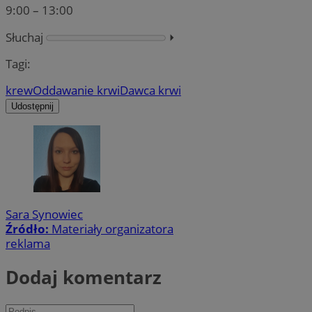
9:00 – 13:00
Słuchaj
⏵︎
Tagi:
krew
Oddawanie krwi
Dawca krwi
Udostępnij
Sara Synowiec
Źródło:
Materiały organizatora
reklama
Dodaj komentarz