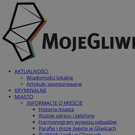
AKTUALNOŚCI
Wiadomości lokalne
Artykuły sponsorowane
KRYMINALNE
MIASTO
INFORMACJE O MIEŚCIE
Historia miasta
Ważne adresy i telefony
Harmonogram wywozu odpadów
Parafie i msze święte w Gliwicach
Rozkłady jazdy w Gliwicach