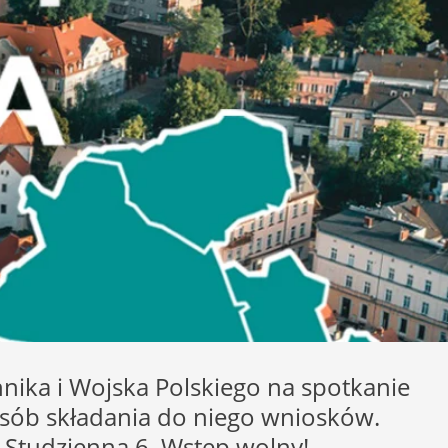
hnika i Wojska Polskiego na spotkanie
posób składania do niego wniosków.
. Studzienna 6. Wstęp wolny!