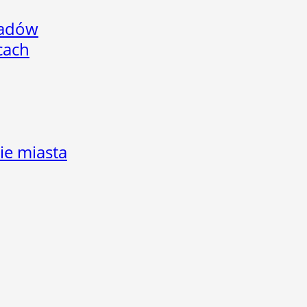
adów
cach
ie miasta