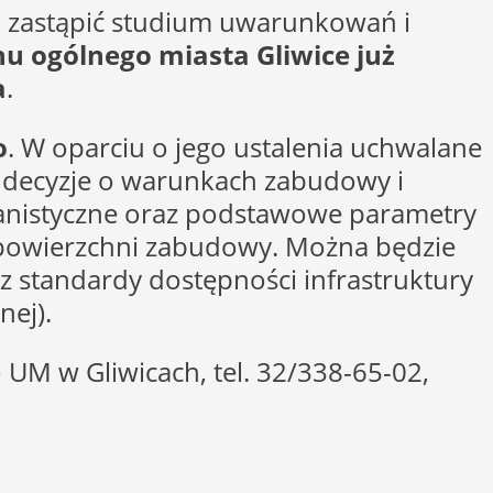
o zastąpić studium uwarunkowań i
u ogólnego miasta Gliwice już
a
.
o
. W oparciu o jego ustalenia uchwalane
, decyzje o warunkach zabudowy i
lanistyczne oraz podstawowe parametry
iał powierzchni zabudowy. Można będzie
z standardy dostępności infrastruktury
nej).
UM w Gliwicach, tel. 32/338-65-02,