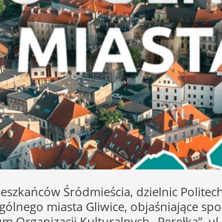
ieszkańców Śródmieścia, dzielnic Politec
ogólnego miasta Gliwice, objaśniające s
um Organizacji Kulturalnych „Perełka”, ul