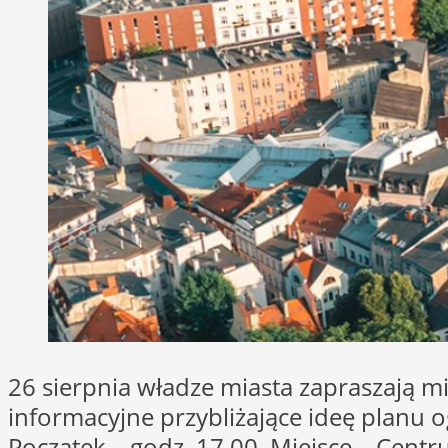
26 sierpnia władze miasta zapraszają m
informacyjne przybliżające ideę planu 
Początek – godz. 17.00. Miejsce – Centr