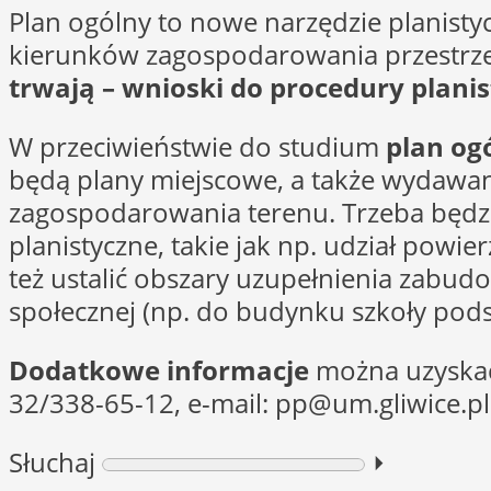
Plan ogólny to nowe narzędzie planist
kierunków zagospodarowania przestrz
trwają – wnioski do procedury plani
W przeciwieństwie do studium
plan og
będą plany miejscowe, a także wydawan
zagospodarowania terenu. Trzeba będz
planistyczne, takie jak np. udział powi
też ustalić obszary uzupełnienia zabud
społecznej (np. do budynku szkoły pods
Dodatkowe informacje
można uzyskać 
32/338-65-12, e-mail:
pp@um.gliwice.pl
Słuchaj
⏵︎