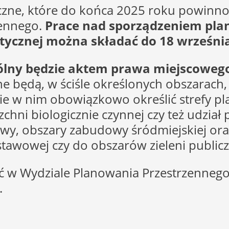
yczne, które do końca 2025 roku powinn
ennego.
Prace nad sporządzeniem plan
stycznej można składać do 18 wrześni
ólny będzie aktem prawa miejscoweg
e będą, w ściśle określonych obszarach
ie w nim obowiązkowo określić strefy p
erzchni biologicznie czynnej czy też udz
owy, obszary zabudowy śródmiejskiej ora
tawowej czy do obszarów zieleni publicz
w Wydziale Planowania Przestrzennego 
.