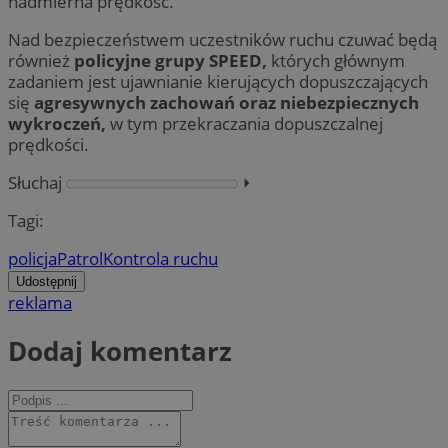
nadmierna prędkość.
Nad bezpieczeństwem uczestników ruchu czuwać będą
również
policyjne grupy SPEED,
których głównym
zadaniem jest ujawnianie kierujących dopuszczających
się
agresywnych zachowań oraz niebezpiecznych
wykroczeń,
w tym przekraczania dopuszczalnej
prędkości.
Słuchaj
⏵︎
Tagi:
policja
Patrol
Kontrola ruchu
Udostępnij
reklama
Dodaj komentarz