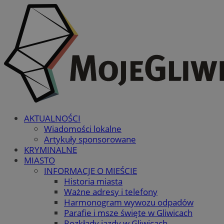
AKTUALNOŚCI
Wiadomości lokalne
Artykuły sponsorowane
KRYMINALNE
MIASTO
INFORMACJE O MIEŚCIE
Historia miasta
Ważne adresy i telefony
Harmonogram wywozu odpadów
Parafie i msze święte w Gliwicach
Rozkłady jazdy w Gliwicach