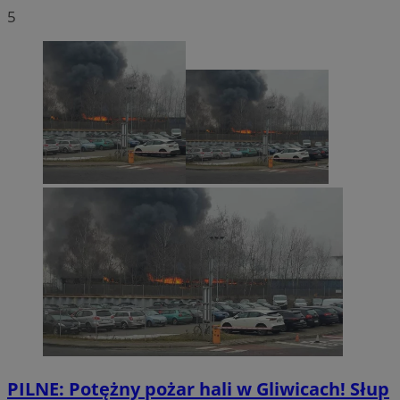
5
PILNE: Potężny pożar hali w Gliwicach! Słup