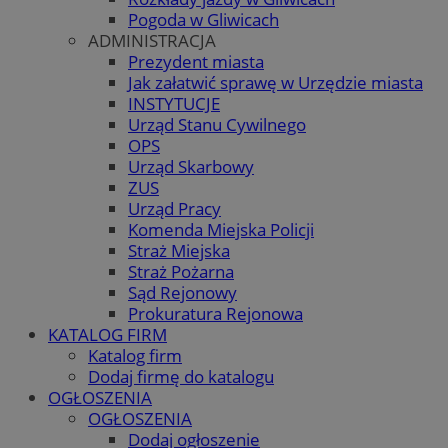
Pogoda w Gliwicach
ADMINISTRACJA
Prezydent miasta
Jak załatwić sprawę w Urzędzie miasta
INSTYTUCJE
Urząd Stanu Cywilnego
OPS
Urząd Skarbowy
ZUS
Urząd Pracy
Komenda Miejska Policji
Straż Miejska
Straż Pożarna
Sąd Rejonowy
Prokuratura Rejonowa
KATALOG FIRM
Katalog firm
Dodaj firmę do katalogu
OGŁOSZENIA
OGŁOSZENIA
Dodaj ogłoszenie