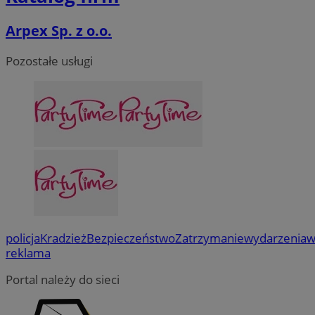
Arpex Sp. z o.o.
Pozostałe usługi
policja
Kradzież
Bezpieczeństwo
Zatrzymanie
wydarzenia
w
reklama
Portal należy do sieci