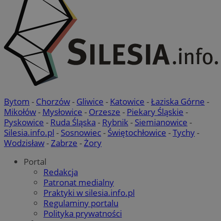
Bytom
-
Chorzów
-
Gliwice
-
Katowice
-
Łaziska Górne
-
Mikołów
-
Mysłowice
-
Orzesze
-
Piekary Śląskie
-
Pyskowice
-
Ruda Śląska
-
Rybnik
-
Siemianowice
-
Silesia.info.pl
-
Sosnowiec
-
Świętochłowice
-
Tychy
-
Wodzisław
-
Zabrze
-
Żory
Portal
Redakcja
Patronat medialny
Praktyki w silesia.info.pl
Regulaminy portalu
Polityka prywatności