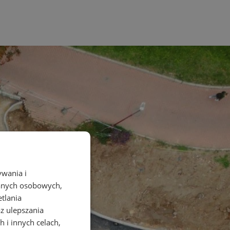
ywania i
danych osobowych,
etlania
az ulepszania
 i innych celach,