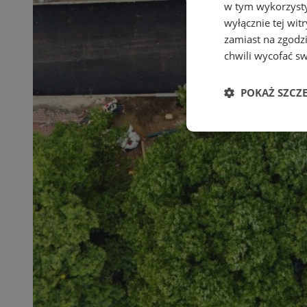
w tym wykorzysty
wyłącznie tej wi
zamiast na zgodz
chwili wycofać s
POKAŻ SZCZ
Niezbędne
Ni
Niezbędne pliki cook
zarządzanie kontem. 
Nazwa