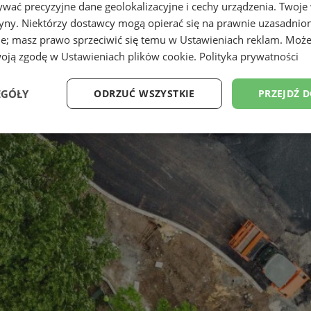
wać precyzyjne dane geolokalizacyjne i cechy urządzenia. Twoje
tryny. Niektórzy dostawcy mogą opierać się na prawnie uzasadnio
ie; masz prawo sprzeciwić się temu w
Ustawieniach reklam
. Może
woją zgodę w
Ustawieniach plików cookie
.
Polityka prywatności
EGÓŁY
ODRZUĆ WSZYSTKIE
PRZEJDŹ 
Wydajność
Targetowanie
Funkcjonalność
Ni
ezbędne
Wydajność
Targetowanie
Funkcjonalność
Niesklasyfikow
ie umożliwiają korzystanie z podstawowych funkcji strony internetowej, takich jak log
Bez niezbędnych plików cookie nie można prawidłowo korzystać ze strony internetowe
Provider
/
Okres
Opis
Domena
przechowywania