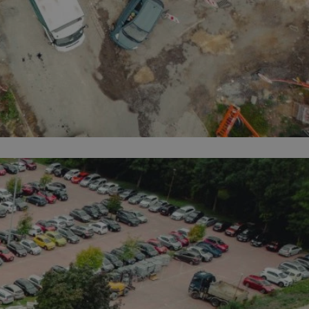
kator sesji.
kator sesji.
kator sesji.
ów uwierzytelniania
użytkownicy
 zabezpieczone, jak
wą lub interakcji z
acje o zgodzie
h dotyczących
itryny. Rejestruje
ści i ustawień
ie w kolejnych
nie musi ponownie
o zwiększa wygodę i
ych.
usługę Cookie-
rencji dotyczących
est to konieczne,
 działał poprawnie.