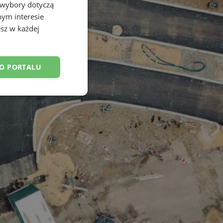
 wybory dotyczą
nym interesie
sz w każdej
DO PORTALU
esklasyfikowane
ane
owanie użytkownika i
j.