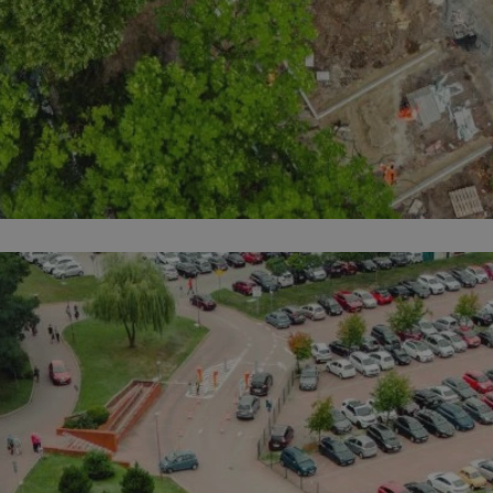
mojegliwice.pl
1 rok
Ten plik cookie przechowuje identyfi
mojegliwice.pl
1 rok
Ten plik cookie przechowuje identyfi
mojegliwice.pl
1 rok
Ten plik cookie przechowuje identyfi
.tiktok.com
1 tydzień 3 dni
Ten plik cookie jest używany do cel
i bezpieczeństwa, zapewniając, że 
pozostają zalogowani, a ich dane są
poruszać się przez witrynę interneto
jej usług.
METADATA
5 miesięcy 4
Ten plik cookie przechowuje inform
YouTube
tygodnie
użytkownika oraz jego preferencjac
.youtube.com
prywatności podczas korzystania z w
wybory dotyczące polityki prywatno
zgody, zapewniając ich przestrzegan
wizytach. Dzięki temu użytkownik 
konfigurować swoich preferencji, c
zgodność z regulacjami ochrony dan
Google Privacy Policy
nt
4 tygodnie 2 dni
Ten plik cookie jest używany przez 
CookieScript
Script.com do zapamiętywania prefe
mojegliwice.pl
zgody użytkownika na pliki cookie. J
aby baner cookie Cookie-Script.com
Okres
Provider
/
Domena
Opis
Provider
/
Okres
przechowywania
Opis