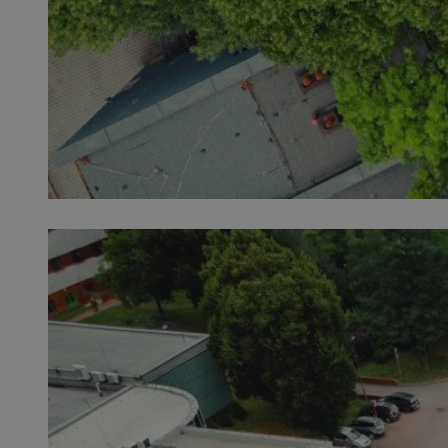
SessID
QeSessID
MvSessID
msToken
VISITOR_PRIVACY_
CookieScriptConse
Nazwa
Nazwa