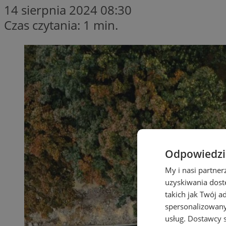
14 sierpnia 2024 08:30
Czas czytania: 1 min.
Odpowiedzia
My i nasi partne
uzyskiwania dost
takich jak Twój a
spersonalizowanyc
usług.
Dostawcy s