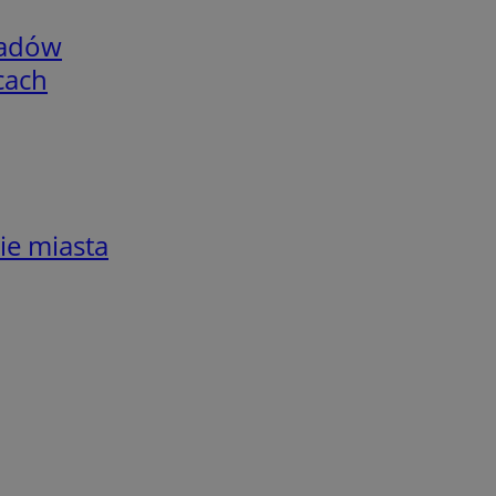
adów
cach
ie miasta