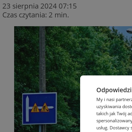
23 sierpnia 2024 07:15
Czas czytania: 2 min.
Odpowiedzia
My i nasi partne
uzyskiwania dost
takich jak Twój a
spersonalizowanyc
usług.
Dostawcy s