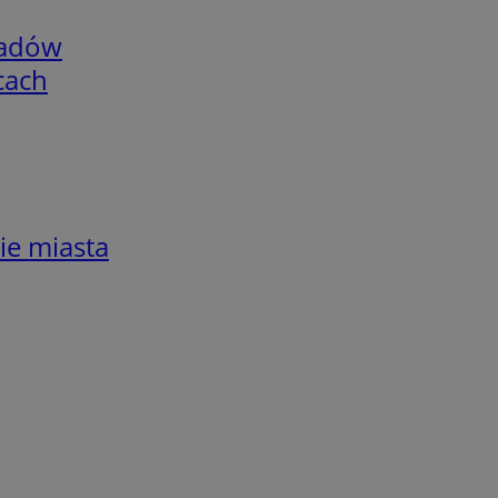
adów
cach
ie miasta