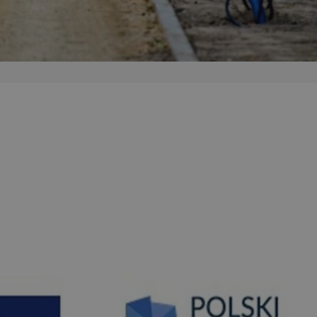
kator sesji.
kator sesji.
kator sesji.
ów uwierzytelniania
użytkownicy
 zabezpieczone, jak
wą lub interakcji z
acje o zgodzie
h dotyczących
itryny. Rejestruje
ści i ustawień
ie w kolejnych
nie musi ponownie
o zwiększa wygodę i
ych.
usługę Cookie-
rencji dotyczących
est to konieczne,
 działał poprawnie.