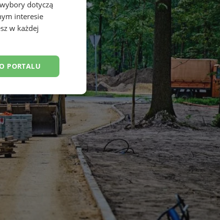
 wybory dotyczą
nym interesie
sz w każdej
DO PORTALU
esklasyfikowane
ane
owanie użytkownika i
j.