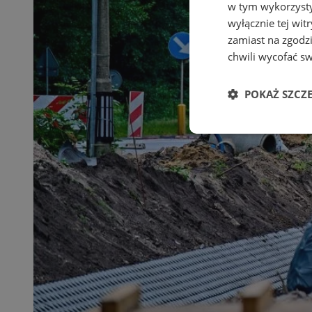
w tym wykorzysty
wyłącznie tej wi
zamiast na zgodz
chwili wycofać s
POKAŻ SZCZ
Niezbędne
Ni
Niezbędne pliki cook
zarządzanie kontem. 
Nazwa