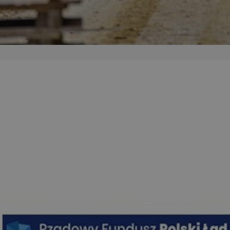
mojegliwice.pl
1 rok
Ten plik cookie przechowuje identyfi
mojegliwice.pl
1 rok
Ten plik cookie przechowuje identyfi
mojegliwice.pl
1 rok
Ten plik cookie przechowuje identyfi
.tiktok.com
1 tydzień 3 dni
Ten plik cookie jest używany do cel
i bezpieczeństwa, zapewniając, że 
pozostają zalogowani, a ich dane są
poruszać się przez witrynę interneto
jej usług.
METADATA
5 miesięcy 4
Ten plik cookie przechowuje inform
YouTube
tygodnie
użytkownika oraz jego preferencjac
.youtube.com
prywatności podczas korzystania z w
wybory dotyczące polityki prywatno
zgody, zapewniając ich przestrzegan
wizytach. Dzięki temu użytkownik 
konfigurować swoich preferencji, c
zgodność z regulacjami ochrony dan
Google Privacy Policy
nt
4 tygodnie 2 dni
Ten plik cookie jest używany przez 
CookieScript
Script.com do zapamiętywania prefe
mojegliwice.pl
zgody użytkownika na pliki cookie. J
aby baner cookie Cookie-Script.com
Okres
Provider
/
Domena
Opis
Provider
/
Okres
przechowywania
Opis