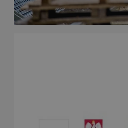
SessID
QeSessID
MvSessID
msToken
VISITOR_PRIVACY_
CookieScriptConse
Nazwa
Nazwa