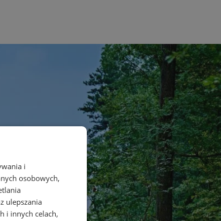
ywania i
danych osobowych,
etlania
az ulepszania
 i innych celach,