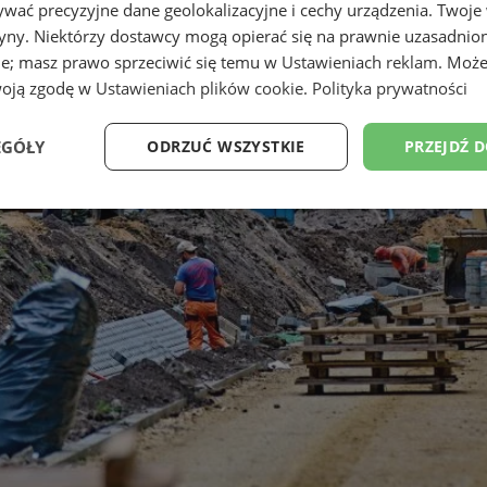
wać precyzyjne dane geolokalizacyjne i cechy urządzenia. Twoje
tryny. Niektórzy dostawcy mogą opierać się na prawnie uzasadnio
ie; masz prawo sprzeciwić się temu w
Ustawieniach reklam
. Może
woją zgodę w
Ustawieniach plików cookie
.
Polityka prywatności
EGÓŁY
ODRZUĆ WSZYSTKIE
PRZEJDŹ 
Wydajność
Targetowanie
Funkcjonalność
Ni
ezbędne
Wydajność
Targetowanie
Funkcjonalność
Niesklasyfikow
ie umożliwiają korzystanie z podstawowych funkcji strony internetowej, takich jak log
Bez niezbędnych plików cookie nie można prawidłowo korzystać ze strony internetowe
Provider
/
Okres
Opis
Domena
przechowywania