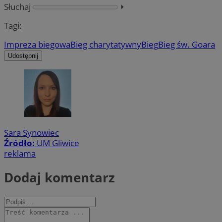
Słuchaj
⏵︎
Tagi:
Impreza biegowa
Bieg charytatywny
Bieg
Bieg św. Goara
Udostępnij
Sara Synowiec
Źródło:
UM Gliwice
reklama
Dodaj komentarz