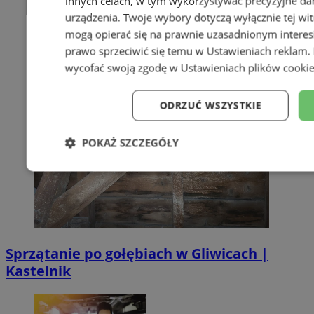
innych celach, w tym wykorzystywać precyzyjne dan
urządzenia. Twoje wybory dotyczą wyłącznie tej wi
mogą opierać się na prawnie uzasadnionym interes
prawo sprzeciwić się temu w
Ustawieniach reklam
.
wycofać swoją zgodę w
Ustawieniach plików cooki
ODRZUĆ WSZYSTKIE
POKAŻ SZCZEGÓŁY
Niezbędne
Wydajność
Target
Niesklasyfikowane
Sprzątanie po gołębiach w Gliwicach |
Kastelnik