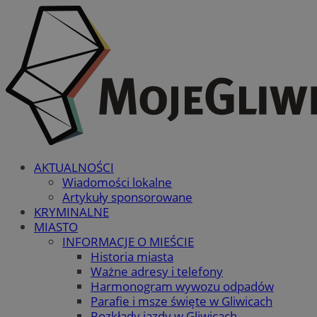
AKTUALNOŚCI
Wiadomości lokalne
Artykuły sponsorowane
KRYMINALNE
MIASTO
INFORMACJE O MIEŚCIE
Historia miasta
Ważne adresy i telefony
Harmonogram wywozu odpadów
Parafie i msze święte w Gliwicach
Rozkłady jazdy w Gliwicach