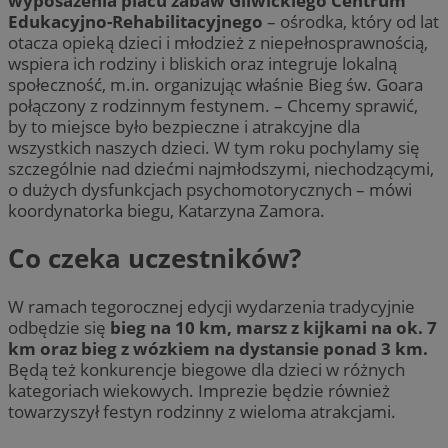
wyposażenia placu zabaw Gliwickiego Centrum
Edukacyjno-Rehabilitacyjnego
– ośrodka, który od lat
otacza opieką dzieci i młodzież z niepełnosprawnością,
wspiera ich rodziny i bliskich oraz integruje lokalną
społeczność, m.in. organizując właśnie Bieg św. Goara
połączony z rodzinnym festynem. – Chcemy sprawić,
by to miejsce było bezpieczne i atrakcyjne dla
wszystkich naszych dzieci. W tym roku pochylamy się
szczególnie nad dziećmi najmłodszymi, niechodzącymi,
o dużych dysfunkcjach psychomotorycznych – mówi
koordynatorka biegu, Katarzyna Zamora.
Co czeka uczestników?
W ramach tegorocznej edycji wydarzenia tradycyjnie
odbędzie się
bieg na 10 km, marsz z kijkami na ok. 7
km oraz bieg z wózkiem na dystansie ponad 3 km.
Będą też konkurencje biegowe dla dzieci w różnych
kategoriach wiekowych. Imprezie będzie również
towarzyszył festyn rodzinny z wieloma atrakcjami.