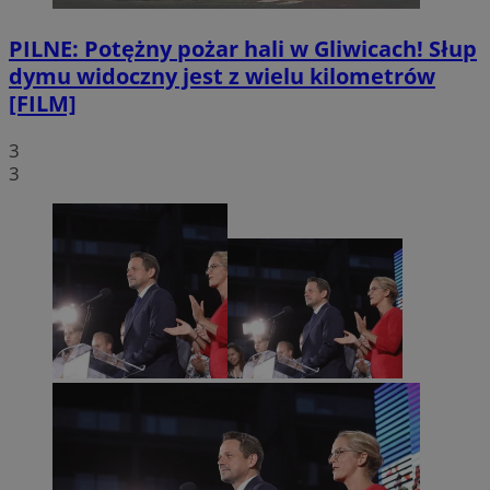
PILNE: Potężny pożar hali w Gliwicach! Słup
dymu widoczny jest z wielu kilometrów
[FILM]
3
3