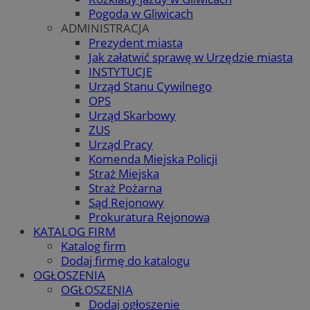
Pogoda w Gliwicach
ADMINISTRACJA
Prezydent miasta
Jak załatwić sprawę w Urzędzie miasta
INSTYTUCJE
Urząd Stanu Cywilnego
OPS
Urząd Skarbowy
ZUS
Urząd Pracy
Komenda Miejska Policji
Straż Miejska
Straż Pożarna
Sąd Rejonowy
Prokuratura Rejonowa
KATALOG FIRM
Katalog firm
Dodaj firmę do katalogu
OGŁOSZENIA
OGŁOSZENIA
Dodaj ogłoszenie