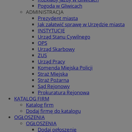
Pogoda w Gliwicach
ADMINISTRACJA
Prezydent miasta
Jak załatwić sprawę w Urzędzie miasta
INSTYTUCJE
Urząd Stanu Cywilnego
OPS
Urząd Skarbowy
ZUS
Urząd Pracy
Komenda Miejska Policji
Straż Miejska
Straż Pożarna
Sąd Rejonowy
Prokuratura Rejonowa
KATALOG FIRM
Katalog firm
Dodaj firmę do katalogu
OGŁOSZENIA
OGŁOSZENIA
Dodaj ogłoszenie