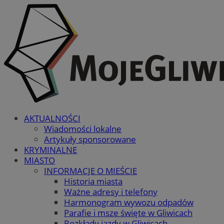
AKTUALNOŚCI
Wiadomości lokalne
Artykuły sponsorowane
KRYMINALNE
MIASTO
INFORMACJE O MIEŚCIE
Historia miasta
Ważne adresy i telefony
Harmonogram wywozu odpadów
Parafie i msze święte w Gliwicach
Rozkłady jazdy w Gliwicach