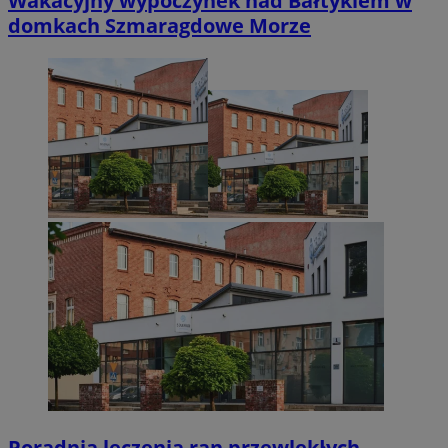
Wakacyjny wypoczynek nad Bałtykiem w
domkach Szmaragdowe Morze
Poradnia leczenia ran przewlekłych -