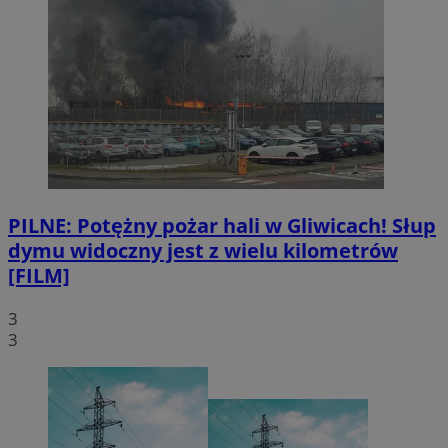
PILNE: Potężny pożar hali w Gliwicach! Słup
dymu widoczny jest z wielu kilometrów
[FILM]
3
3