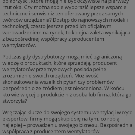
do korzyści, które mogą nie być oczywiste na pierwszy
rzut oka. Czy można sobie wyobrazić lepsze wsparcie
techniczne i serwis niż ten oferowany przez samych
twórców urządzenia? Dostęp do najnowszych modeli i
technologii, często jeszcze przed ich oficjalnym
wprowadzeniem na rynek, to kolejna zaleta wynikająca
z bezpośredniej współpracy z producentem
wentylatorów.
Podczas gdy dystrybutorzy mogą mieć ograniczoną
wiedzę o produktach, które sprzedają, producent
wentylatorów przemysłowych posiada pełne
zrozumienie swoich urządzeń. Możliwość
skonsultowania wszelkich pytań czy problemów
bezpośrednio ze źródłem jest nieoceniona. W końcu
kto wie więcej o produkcie niż osoba lub firma, która go
stworzyła?
Wręczając klucze do swojego systemu wentylacji w ręce
ekspertów, firmy mogą skupić się na tym, co robią
najlepiej – prowadzeniu swojego biznesu. Bezpośrednia
współpraca z producentem wentylatorów