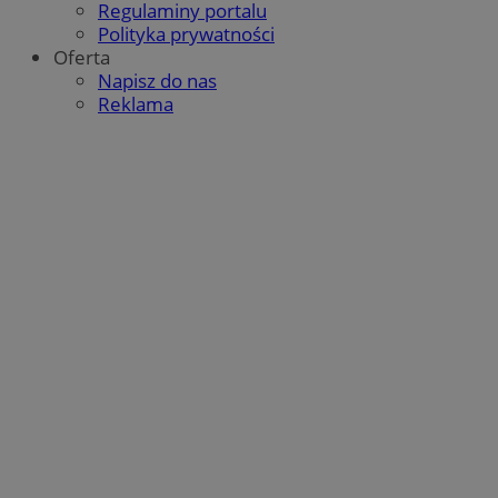
anal
sy
Regulaminy portalu
do 
do
Polityka prywatności
uży
śl
los
Oferta
iden
SM
.c.clarity.ms
Sesja
To
Napisz do nas
uwz
MS
w wi
wy
Reklama
doty
we
kam
anal
VISITOR_INFO1_LIVE
5 miesięcy 4
Te
Google LLC
tygodnie
Yo
.youtube.com
__gpi
.mojegliwice.pl
1 rok
Ten
uż
używ
Yo
gro
mo
int
od
wyd
cz
pop
MUID
1 rok
Te
Microsoft
_ga_RCENHLCHXC
.mojegliwice.pl
1 rok 1 miesiąc
Ten 
uż
Corporation
Goo
un
.clarity.ms
sesji
Mo
wb
_clsk
23 godziny 59
Ten 
Microsoft
Mi
minut
opr
.mojegliwice.pl
sy
anal
do
prz
śl
uży
str
__Secure-YNID
.youtube.com
5 miesięcy 4
pl
celó
tygodnie
Go
uż
ustat_gid
.ustat.info
1 rok
Ten 
po
info
ró