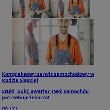
logowanie użytkownika i zarządzanie kontem. Bez niezbędnych p
korzystać ze strony internetowej.
Provider
/
Okres
Nazwa
Domena
przechowywan
SessID
mojegliwice.pl
1 rok
QeSessID
mojegliwice.pl
1 rok
MvSessID
mojegliwice.pl
1 rok
msToken
.tiktok.com
1 tydzień 3 dn
Kompleksowy serwis samochodowy w
Rudzie Śląskiej
VISITOR_PRIVACY_METADATA
5 miesięcy 4
YouTube
Stuki, puki, awaria? Twój samochód
tygodnie
.youtube.com
potrzebuje lekarza!
Google Privacy Poli
reklama