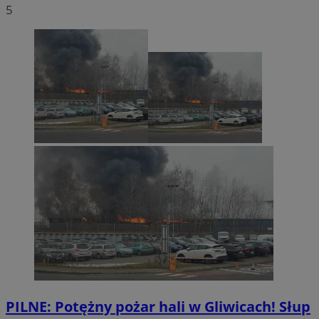
5
PILNE: Potężny pożar hali w Gliwicach! Słup