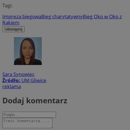
Tagi:
Impreza biegowa
Bieg charytatywny
Bieg Oko w Oko z
Rakiem
Udostępnij
Sara Synowiec
Źródło:
UM Gliwice
reklama
Dodaj komentarz