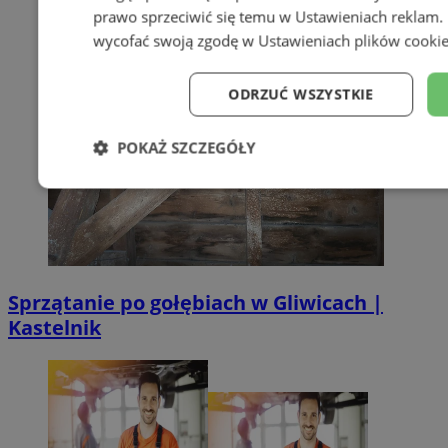
prawo sprzeciwić się temu w
Ustawieniach reklam
.
wycofać swoją zgodę w
Ustawieniach plików cooki
ODRZUĆ WSZYSTKIE
POKAŻ SZCZEGÓŁY
Niezbędne
Wydajność
Targe
Niesklasyfikowane
Sprzątanie po gołębiach w Gliwicach |
Kastelnik
Niezbędne
Wydajność
Targetowanie
Funkcj
Niezbędne pliki cookie umożliwiają korzystanie z podstawowych fun