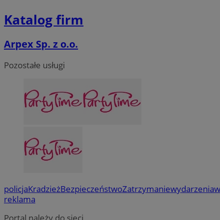
Katalog firm
Arpex Sp. z o.o.
Pozostałe usługi
CookieScriptConsent
4 tygodnie 2 d
CookieScript
mojegliwice.pl
Nazwa
Provider
/
Dome
Provider
/
Okres
Nazwa
Opi
Domena
Provider
/
przechowywania
Okres
Nazwa
Op
openstat_cgzhlulenbd5l261Xgit1e919facrc
.openstat.eu
Domena
przechowywania
FCCDCF
.mojegliwice.pl
1 rok
Ten 
policja
Kradzież
Bezpieczeństwo
Zatrzymanie
wydarzenia
w
openstat_gid
.openstat.eu
wew
ANONCHK
9 minut 55
Te
Microsoft
reklama
sekund
ty
Corporation
ustat_68b4gen9bpblv7e9wa1mhtqwwlc35x
.ustat.info
_clck
.mojegliwice.pl
11 miesięcy 4
Ten 
ko
.c.clarity.ms
tygodnie
int
in
Portal należy do sieci
ustat_90lm6a20fh4xck1eyqr8fq8by4ruke
.ustat.info
na 
kt