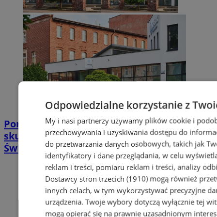
Odpowiedzialne korzystanie z Twoi
My i nasi partnerzy używamy plików cookie i podob
Poradnia leczenia ran przewlekłych -
przechowywania i uzyskiwania dostępu do informac
skuteczna terapia trudno gojących się ran |
do przetwarzania danych osobowych, takich jak Twó
Świętochłowice
identyfikatory i dane przeglądania, w celu wyświet
reklam i treści, pomiaru reklam i treści, analizy od
Dostawcy stron trzecich (1910)
mogą również przetw
innych celach, w tym wykorzystywać precyzyjne dan
urządzenia. Twoje wybory dotyczą wyłącznie tej wi
mogą opierać się na prawnie uzasadnionym interes