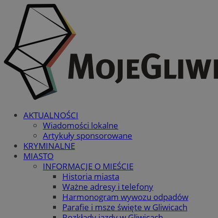
AKTUALNOŚCI
Wiadomości lokalne
Artykuły sponsorowane
KRYMINALNE
MIASTO
INFORMACJE O MIEŚCIE
Historia miasta
Ważne adresy i telefony
Harmonogram wywozu odpadów
Parafie i msze święte w Gliwicach
Rozkłady jazdy w Gliwicach