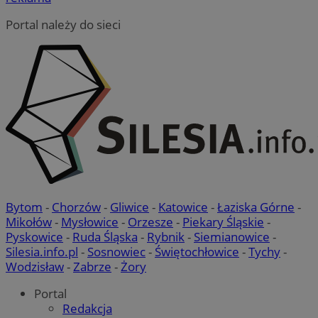
Portal należy do sieci
Bytom
-
Chorzów
-
Gliwice
-
Katowice
-
Łaziska Górne
-
Mikołów
-
Mysłowice
-
Orzesze
-
Piekary Śląskie
-
Pyskowice
-
Ruda Śląska
-
Rybnik
-
Siemianowice
-
Silesia.info.pl
-
Sosnowiec
-
Świętochłowice
-
Tychy
-
Wodzisław
-
Zabrze
-
Żory
Portal
Redakcja