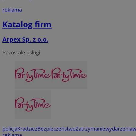
reklama
Katalog firm
Arpex Sp. z o.o.
Pozostałe usługi
policja
Kradzież
Bezpieczeństwo
Zatrzymanie
wydarzenia
w
reklama