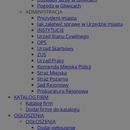
Pogoda w Gliwicach
ADMINISTRACJA
Prezydent miasta
Jak załatwić sprawę w Urzędzie miasta
INSTYTUCJE
Urząd Stanu Cywilnego
OPS
Urząd Skarbowy
ZUS
Urząd Pracy
Komenda Miejska Policji
Straż Miejska
Straż Pożarna
Sąd Rejonowy
Prokuratura Rejonowa
KATALOG FIRM
Katalog firm
Dodaj firmę do katalogu
OGŁOSZENIA
OGŁOSZENIA
Dodaj ogłoszenie