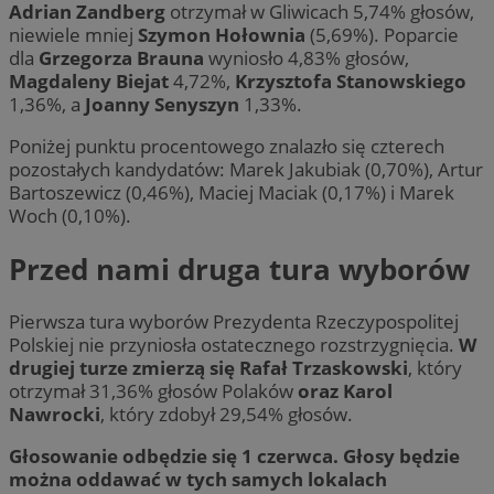
Adrian Zandberg
otrzymał w Gliwicach 5,74% głosów,
niewiele mniej
Szymon Hołownia
(5,69%). Poparcie
dla
Grzegorza Brauna
wyniosło 4,83% głosów,
Magdaleny Biejat
4,72%,
Krzysztofa Stanowskiego
1,36%, a
Joanny Senyszyn
1,33%.
Poniżej punktu procentowego znalazło się czterech
pozostałych kandydatów: Marek Jakubiak (0,70%), Artur
Bartoszewicz (0,46%), Maciej Maciak (0,17%) i Marek
Woch (0,10%).
Przed nami druga tura wyborów
Pierwsza tura wyborów Prezydenta Rzeczypospolitej
Polskiej nie przyniosła ostatecznego rozstrzygnięcia.
W
drugiej turze zmierzą się Rafał Trzaskowski
, który
otrzymał 31,36% głosów Polaków
oraz Karol
Nawrocki
, który zdobył 29,54% głosów.
Głosowanie odbędzie się 1 czerwca. Głosy będzie
można oddawać w tych samych lokalach