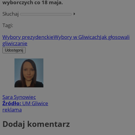
wyborczych co 18 maja.
Słuchaj
⏵︎
Tagi:
Wybory prezydenckie
Wybory w Gliwicach
Jak głosowali
gliwiczanie
Udostępnij
Sara Synowiec
Źródło:
UM Gliwice
reklama
Dodaj komentarz