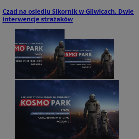
Czad na osiedlu Sikornik w Gliwicach. Dwie
interwencje strażaków