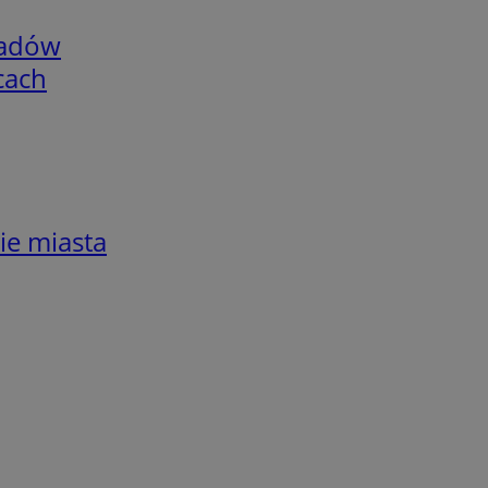
adów
cach
ie miasta