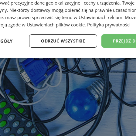
wać precyzyjne dane geolokalizacyjne i cechy urządzenia. Twoje
tryny. Niektórzy dostawcy mogą opierać się na prawnie uzasadnio
ie; masz prawo sprzeciwić się temu w
Ustawieniach reklam
. Może
woją zgodę w
Ustawieniach plików cookie
.
Polityka prywatności
EGÓŁY
ODRZUĆ WSZYSTKIE
PRZEJDŹ 
Wydajność
Targetowanie
Funkcjonalność
Ni
ezbędne
Wydajność
Targetowanie
Funkcjonalność
Niesklasyfikow
ie umożliwiają korzystanie z podstawowych funkcji strony internetowej, takich jak log
Bez niezbędnych plików cookie nie można prawidłowo korzystać ze strony internetowe
Provider
/
Okres
Opis
Domena
przechowywania