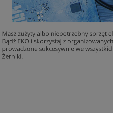
SessID
QeSessID
MvSessID
msToken
Masz zużyty albo niepotrzebny sprzęt e
Bądź EKO i skorzystaj z organizowanyc
prowadzone sukcesywnie we wszystkich gl
VISITOR_PRIVACY_
Żerniki.
CookieScriptConse
Nazwa
Nazwa