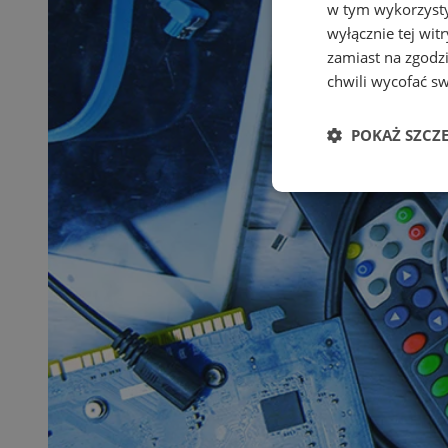
w tym wykorzysty
wyłącznie tej wi
zamiast na zgodz
chwili wycofać s
POKAŻ SZCZ
Niezbędne
Ni
Niezbędne pliki cook
zarządzanie kontem. 
Nazwa