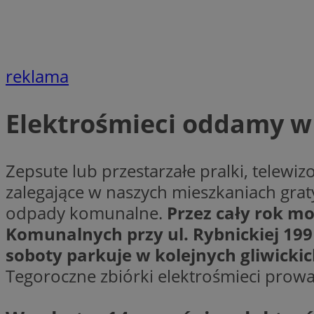
Nazwa
openstat_cgzhlulen
FCCDCF
openstat_gid
ANONCHK
ustat_68b4gen9bp
_clck
reklama
ustat_90lm6a20fh4
_fbp
openstat_mca4v3fy
_clsk
Elektrośmieci oddamy w
openstat_rq03hi8p
__gads
WMF-Uniq
OAID
ttwid
MR
Zepsute lub przestarzałe pralki, telewiz
zalegające w naszych mieszkaniach grat
MR
odpady komunalne.
Przez cały rok m
__eoi
Komunalnych przy ul. Rybnickiej 19
MUID
soboty parkuje w kolejnych gliwickic
Tegoroczne zbiórki elektrośmieci prowad
_ga
SM