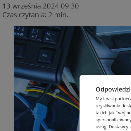
13 września 2024 09:30
Czas czytania: 2 min.
Odpowiedzia
My i nasi partne
uzyskiwania dost
takich jak Twój a
spersonalizowanyc
usług.
Dostawcy s