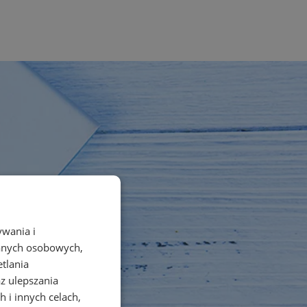
ywania i
danych osobowych,
etlania
az ulepszania
 i innych celach,