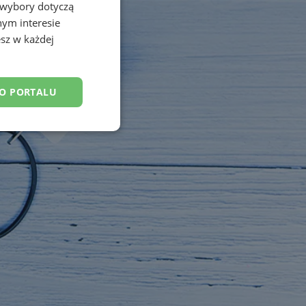
 wybory dotyczą
nym interesie
sz w każdej
DO PORTALU
esklasyfikowane
ane
owanie użytkownika i
j.