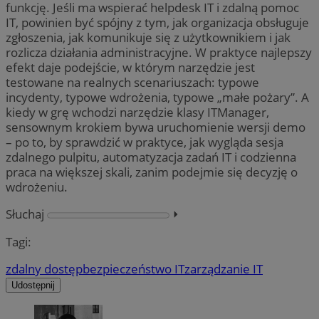
funkcję. Jeśli ma wspierać helpdesk IT i zdalną pomoc
IT, powinien być spójny z tym, jak organizacja obsługuje
zgłoszenia, jak komunikuje się z użytkownikiem i jak
rozlicza działania administracyjne. W praktyce najlepszy
efekt daje podejście, w którym narzędzie jest
testowane na realnych scenariuszach: typowe
incydenty, typowe wdrożenia, typowe „małe pożary”. A
kiedy w grę wchodzi narzędzie klasy ITManager,
sensownym krokiem bywa uruchomienie wersji demo
– po to, by sprawdzić w praktyce, jak wygląda sesja
zdalnego pulpitu, automatyzacja zadań IT i codzienna
praca na większej skali, zanim podejmie się decyzję o
wdrożeniu.
Słuchaj
⏵︎
Tagi:
zdalny dostęp
bezpieczeństwo IT
zarządzanie IT
Udostępnij