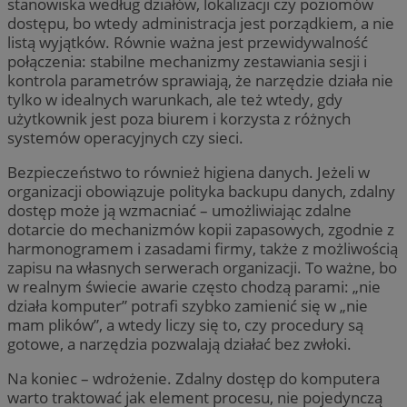
stanowiska według działów, lokalizacji czy poziomów
dostępu, bo wtedy administracja jest porządkiem, a nie
listą wyjątków. Równie ważna jest przewidywalność
połączenia: stabilne mechanizmy zestawiania sesji i
kontrola parametrów sprawiają, że narzędzie działa nie
tylko w idealnych warunkach, ale też wtedy, gdy
użytkownik jest poza biurem i korzysta z różnych
systemów operacyjnych czy sieci.
Bezpieczeństwo to również higiena danych. Jeżeli w
organizacji obowiązuje polityka backupu danych, zdalny
dostęp może ją wzmacniać – umożliwiając zdalne
dotarcie do mechanizmów kopii zapasowych, zgodnie z
harmonogramem i zasadami firmy, także z możliwością
zapisu na własnych serwerach organizacji. To ważne, bo
w realnym świecie awarie często chodzą parami: „nie
działa komputer” potrafi szybko zamienić się w „nie
mam plików”, a wtedy liczy się to, czy procedury są
gotowe, a narzędzia pozwalają działać bez zwłoki.
Na koniec – wdrożenie. Zdalny dostęp do komputera
warto traktować jak element procesu, nie pojedynczą