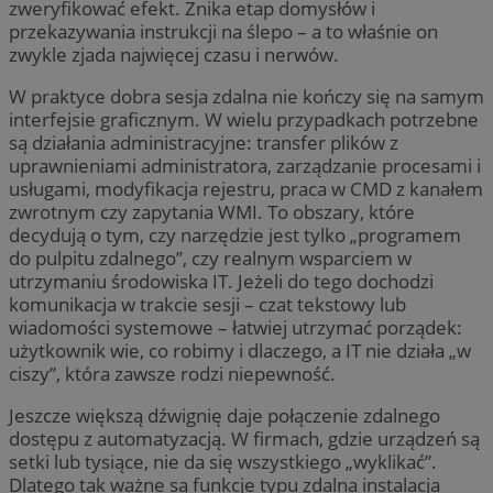
zweryfikować efekt. Znika etap domysłów i
przekazywania instrukcji na ślepo – a to właśnie on
zwykle zjada najwięcej czasu i nerwów.
W praktyce dobra sesja zdalna nie kończy się na samym
interfejsie graficznym. W wielu przypadkach potrzebne
są działania administracyjne: transfer plików z
uprawnieniami administratora, zarządzanie procesami i
usługami, modyfikacja rejestru, praca w CMD z kanałem
zwrotnym czy zapytania WMI. To obszary, które
decydują o tym, czy narzędzie jest tylko „programem
do pulpitu zdalnego”, czy realnym wsparciem w
utrzymaniu środowiska IT. Jeżeli do tego dochodzi
komunikacja w trakcie sesji – czat tekstowy lub
wiadomości systemowe – łatwiej utrzymać porządek:
użytkownik wie, co robimy i dlaczego, a IT nie działa „w
ciszy”, która zawsze rodzi niepewność.
Jeszcze większą dźwignię daje połączenie zdalnego
dostępu z automatyzacją. W firmach, gdzie urządzeń są
setki lub tysiące, nie da się wszystkiego „wyklikać”.
Dlatego tak ważne są funkcje typu zdalna instalacja