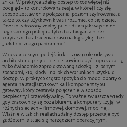
znika. W praktyce zdalny dostęp to coś więcej niż
podgląd – to kontrolowana sesja, w której liczy się
sposób zestawienia połączenia, poziom szyfrowania, a
także to, czy użytkownik wie i rozumie, co się dzieje.
Dobrze wdrożony zdalny pulpit działa jak wejście do
tego samego pokoju – tylko bez biegania przez
korytarze, bez tracenia czasu na logistykę i bez
„telefonicznego pantomimu”.
W nowoczesnym podejściu kluczową rolę odgrywa
architektura: połączenie nie powinno być improwizacją,
tylko świadomie zaprojektowaną ścieżką – z jasnymi
zasadami, kto, kiedy i na jakich warunkach uzyskuje
dostęp. W praktyce często spotyka się model oparty o
agenta na stacji użytkownika i komponent typu
gateway, który zestawia połączenie w sposób
bezpieczny i przewidywalny. To ważne zwłaszcza wtedy,
gdy pracownicy są poza biurem, a komputery „żyją” w
różnych sieciach – firmowej, domowej, mobilnej.
Właśnie w takich realiach zdalny dostęp przestaje być
gadżetem, a staje się narzędziem operacyjnym.