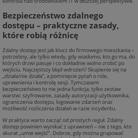
kontrola nad środowiskiem IT w dłuższej perspektywie.
Bezpieczeństwo zdalnego
dostępu – praktyczne zasady,
które robią różnicę
Zdalny dostęp jest jak klucz do firmowego mieszkania –
potrzebny, ale tylko wtedy, gdy wiadomo, kto go ma, do
których drzwi pasuje i co dokładnie wolno zrobić po
wejściu. Najczęstszy błąd wdrożeń? Skupienie się na
„działa/nie działa”, a pominięcie pytań o role,
uprawnienia i kontrolę sesji. Tymczasem
bezpieczeństwo to nie jedna funkcja, tylko zestaw
warstw: szyfrowanie, zasady autoryzacji użytkownika,
ograniczenia dostępu, logowanie zdarzeń oraz
możliwość rozliczenia działań w razie incydentu.
W praktyce warto zacząć od prostych reguł. Zdalny
dostęp powinien wynikać z uprawnień – nie z tego, kto
akurat „umie wejść”. Dobrze, gdy można grupować