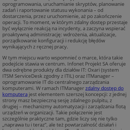
oprogramowania, uruchamianie skryptów, planowanie
zadań i raportowanie statusu wykonania – od
dostarczenia, przez uruchomienie, aż po zakończenie
operacji. To moment, w którym zdalny dostęp przestaje
być wyłącznie reakcją na incydenty, a zaczyna wspierać
proaktywną administrację: wdrożenia, aktualizacje,
porządkowanie konfiguracji i redukcję błędów
wynikających z ręcznej pracy.
W tym miejscu warto wspomnieć o marce, która takie
podejście stawia w centrum. Infonet Projekt SA oferuje
dwa odrębne produkty dla działów IT: Oxari (system
ITSM ServiceDesk zgodny z ITIL) oraz ITManager –
oprogramowanie IT do centralnego zarządzania
komputerami. W ramach ITManager
zdalny dostęp do
komputera
jest elementem szerszej koncepcji: z jednej
strony masz bezpieczną sesję zdalnego pulpitu, z
drugiej – mechanizmy automatyzacji i zarządzania flotą
urządzeń w organizacji. Takie połączenie jest
szczególnie praktyczne tam, gdzie liczy się nie tylko
„naprawa tu i teraz”, ale też powtarzalność działań i