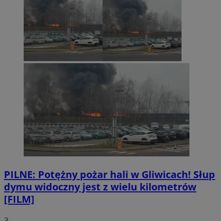
PILNE: Potężny pożar hali w Gliwicach! Słup
dymu widoczny jest z wielu kilometrów
[FILM]
3