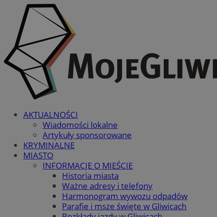
AKTUALNOŚCI
Wiadomości lokalne
Artykuły sponsorowane
KRYMINALNE
MIASTO
INFORMACJE O MIEŚCIE
Historia miasta
Ważne adresy i telefony
Harmonogram wywozu odpadów
Parafie i msze święte w Gliwicach
Rozkłady jazdy w Gliwicach