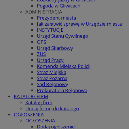
Pogoda w Gliwicach
ADMINISTRACJA
Prezydent miasta
Jak załatwić sprawę w Urzędzie miasta
INSTYTUCJE
Urząd Stanu Cywilnego
OPS
Urząd Skarbowy
ZUS
Urząd Pracy
Komenda Miejska Policji
Straż Miejska
Straż Pożarna
Sąd Rejonowy
Prokuratura Rejonowa
KATALOG FIRM
Katalog firm
Dodaj firmę do katalogu
OGŁOSZENIA
OGŁOSZENIA
Dodaj ogłoszenie