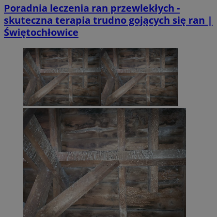
Poradnia leczenia ran przewlekłych -
skuteczna terapia trudno gojących się ran |
Świętochłowice