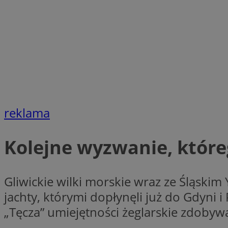
Nazwa
openstat_cgzhlulen
FCCDCF
openstat_gid
ANONCHK
ustat_68b4gen9bp
_clck
ustat_90lm6a20fh4
_fbp
openstat_mca4v3fy
_clsk
openstat_rq03hi8p
__gads
WMF-Uniq
reklama
OAID
ttwid
MR
Kolejne wyzwanie, któreg
MR
__eoi
Gliwickie wilki morskie wraz ze Śląski
MUID
jachty, którymi dopłynęli już do Gdyni 
_ga
„Tęcza” umiejętności żeglarskie zdobyw
SM