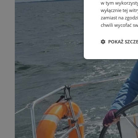
w tym wykorzysty
wyłącznie tej wi
zamiast na zgodz
chwili wycofać s
POKAŻ SZCZ
Niezbędne
Ni
Niezbędne pliki cook
zarządzanie kontem. 
Nazwa