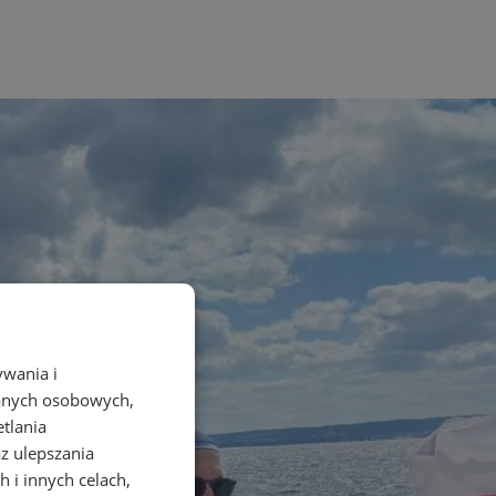
ywania i
danych osobowych,
etlania
az ulepszania
 i innych celach,