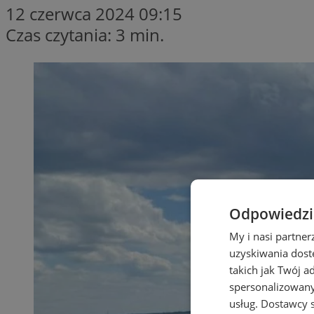
12 czerwca 2024 09:15
Czas czytania: 3 min.
Odpowiedzia
My i nasi partne
uzyskiwania dost
takich jak Twój a
spersonalizowanyc
usług.
Dostawcy s