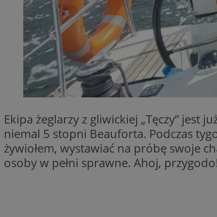
SessID
QeSessID
MvSessID
msToken
VISITOR_PRIVACY_
Ekipa żeglarzy z gliwickiej „Tęczy” jest
niemal 5 stopni Beauforta. Podczas tyg
żywiołem, wystawiać na próbę swoje ch
CookieScriptConse
osoby w pełni sprawne. Ahoj, przygodo
Nazwa
Nazwa