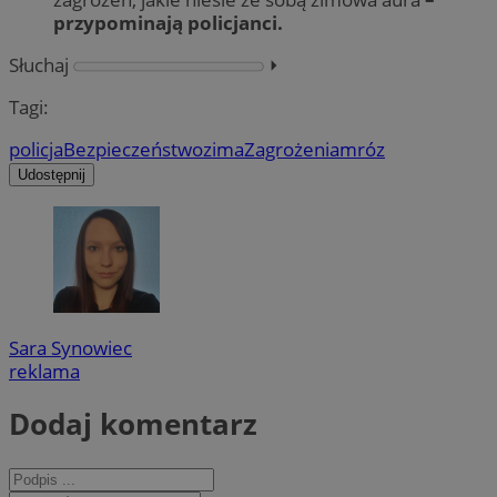
przypominają policjanci.
Słuchaj
⏵︎
Tagi:
policja
Bezpieczeństwo
zima
Zagrożenia
mróz
Udostępnij
Sara Synowiec
reklama
Dodaj komentarz