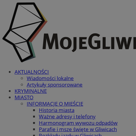
AKTUALNOŚCI
Wiadomości lokalne
Artykuły sponsorowane
KRYMINALNE
MIASTO
INFORMACJE O MIEŚCIE
Historia miasta
Ważne adresy i telefony
Harmonogram wywozu odpadów
Parafie i msze święte w Gliwicach
Rozkłady jazdy w Gliwicach