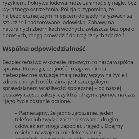
ryzykiem. Pokrywa lodowa może załamać się nagle, bez
wyraźnego ostrzeżenia. Policja przypomina, że
najbezpieczniejszym miejscem do jazdy na łyżwach są
sztuczne i nadzorowane lodowiska. Zabawy na
naturalnych zbiornikach wodnych, zwłaszcza bez opieki
dorosłych, mogą prowadzić do tragicznych zdarzeń.
Wspólna odpowiedzialność
Bezpieczeństwo w okresie zimowym to nasza wspólna
sprawa. Rozwaga, czujność i reagowanie na
niebezpieczne sytuacje mają realny wpływ na życie i
zdrowie innych osób. Zima jest szczególnym
sprawdzianem wrażliwości społecznej – od naszej
postawy często zależy, czy ktoś otrzyma pomoc na czas
i jego życie zostanie ocalone.
– Pamiętajmy, że jedno zgłoszenie, jeden
telefon lub zwykłe zainteresowanie drugim
człowiekiem mogą zapobiec tragedii. Dbajmy
o siebie nawzajem i nie lekceważmy
zagrożeń, jakie niesie ze sobą zimowa aura
–