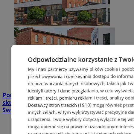
Odpowiedzialne korzystanie z Twoi
My i nasi partnerzy używamy plików cookie i podob
przechowywania i uzyskiwania dostępu do informac
do przetwarzania danych osobowych, takich jak Twó
identyfikatory i dane przeglądania, w celu wyświet
Poradnia leczenia ran przewlekłych -
reklam i treści, pomiaru reklam i treści, analizy od
skuteczna terapia trudno gojących się ran |
Dostawcy stron trzecich (1910)
mogą również przetw
Świętochłowice
innych celach, w tym wykorzystywać precyzyjne dan
urządzenia. Twoje wybory dotyczą wyłącznie tej wi
mogą opierać się na prawnie uzasadnionym interes
prawo sprzeciwić się temu w
Ustawieniach reklam
.