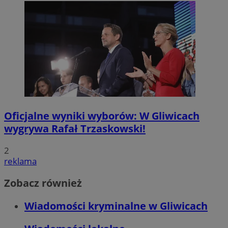
Oficjalne wyniki wyborów: W Gliwicach
wygrywa Rafał Trzaskowski!
2
reklama
Zobacz również
Wiadomości kryminalne w Gliwicach