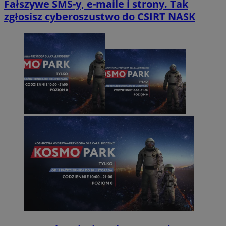
Fałszywe SMS-y, e-maile i strony. Tak
zgłosisz cyberoszustwo do CSIRT NASK