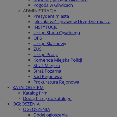
Pogoda w Gliwicach
ADMINISTRACJA
Prezydent miasta
Jak załatwić sprawę w Urzędzie miasta
INSTYTUCJE
Urząd Stanu Cywilnego
OPS
Urząd Skarbowy
ZUS
Urząd Pracy
Komenda Miejska Policji
Straż Miejska
Straż Pożarna
Sąd Rejonowy
Prokuratura Rejonowa
KATALOG FIRM
Katalog firm
Dodaj firmę do katalogu
OGŁOSZENIA
OGŁOSZENIA
Dodaj ogłoszenie