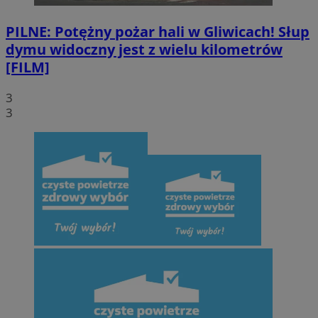
PILNE: Potężny pożar hali w Gliwicach! Słup
dymu widoczny jest z wielu kilometrów
[FILM]
3
3