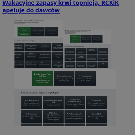
Wakacyjne zapasy krwi topnieją. RCKiK
apeluje do dawców