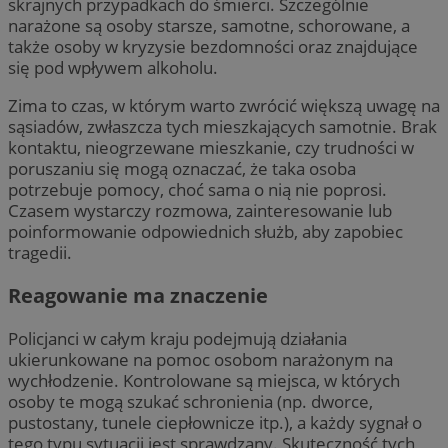
skrajnych przypadkach do śmierci. Szczególnie
narażone są osoby starsze, samotne, schorowane, a
także osoby w kryzysie bezdomności oraz znajdujące
się pod wpływem alkoholu.
Zima to czas, w którym warto zwrócić większą uwagę na
sąsiadów, zwłaszcza tych mieszkających samotnie. Brak
kontaktu, nieogrzewane mieszkanie, czy trudności w
poruszaniu się mogą oznaczać, że taka osoba
potrzebuje pomocy, choć sama o nią nie poprosi.
Czasem wystarczy rozmowa, zainteresowanie lub
poinformowanie odpowiednich służb, aby zapobiec
tragedii.
Reagowanie ma znaczenie
Policjanci w całym kraju podejmują działania
ukierunkowane na pomoc osobom narażonym na
wychłodzenie. Kontrolowane są miejsca, w których
osoby te mogą szukać schronienia (np. dworce,
pustostany, tunele ciepłownicze itp.), a każdy sygnał o
tego typu sytuacji jest sprawdzany. Skuteczność tych