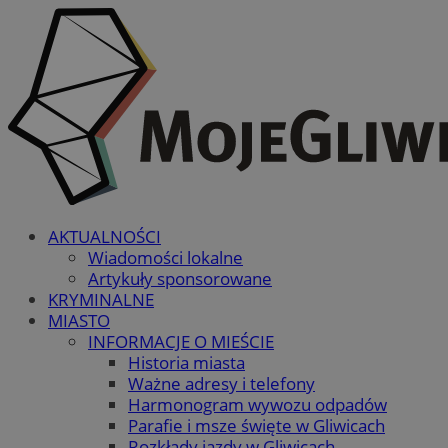
AKTUALNOŚCI
Wiadomości lokalne
Artykuły sponsorowane
KRYMINALNE
MIASTO
INFORMACJE O MIEŚCIE
Historia miasta
Ważne adresy i telefony
Harmonogram wywozu odpadów
Parafie i msze święte w Gliwicach
Rozkłady jazdy w Gliwicach