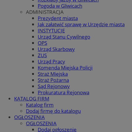
Pogoda w Gliwicach
ADMINISTRACJA
Prezydent miasta
Jak załatwić sprawę w Urzędzie miasta
INSTYTUCJE
Urząd Stanu Cywilnego
OPS
Urząd Skarbowy
ZUS
Urząd Pracy
Komenda Miejska Policji
Straż Miejska
Straż Pożarna
Sąd Rejonowy
Prokuratura Rejonowa
KATALOG FIRM
Katalog firm
Dodaj firmę do katalogu
OGŁOSZENIA
OGŁOSZENIA
Dodaj ogłoszenie