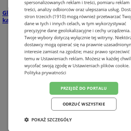
spersonalizowanych reklam i treści, pomiaru reklam 
treści, analizy odbiorców oraz ulepszania usług.
Dost
Gliwiczanka znalazły się w firmowym
stron trzecich (1910)
mogą również przetwarzać Two
kalendarzu Rossmanna na 2022 rok!
dane w tych i innych celach, w tym wykorzystywać
precyzyjne dane geolokalizacyjne i cechy urządzenia.
Twoje wybory dotyczą wyłącznie tej witryny. Niektór
dostawcy mogą opierać się na prawnie uzasadniony
interesie zamiast na zgodzie; masz prawo sprzeciwić 
temu w
Ustawieniach reklam
. Możesz w każdej chwil
wycofać swoją zgodę w
Ustawieniach plików cookie
.
Polityka prywatności
PRZEJDŹ DO PORTALU
ODRZUĆ WSZYSTKIE
POKAŻ SZCZEGÓŁY