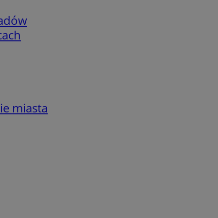
adów
cach
ie miasta