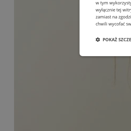
w tym wykorzysty
wyłącznie tej wi
zamiast na zgodz
chwili wycofać s
POKAŻ SZCZ
Niezbędne
Ni
Niezbędne pliki cook
zarządzanie kontem. 
Nazwa