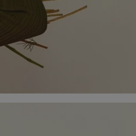
kator sesji.
kator sesji.
kator sesji.
ów uwierzytelniania
użytkownicy
 zabezpieczone, jak
wą lub interakcji z
acje o zgodzie
h dotyczących
itryny. Rejestruje
ści i ustawień
ie w kolejnych
nie musi ponownie
o zwiększa wygodę i
ych.
usługę Cookie-
rencji dotyczących
est to konieczne,
 działał poprawnie.