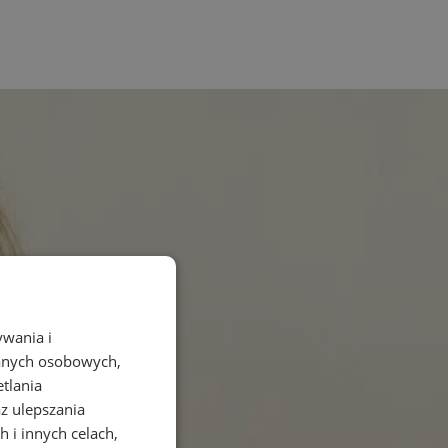
ywania i
danych osobowych,
etlania
az ulepszania
 i innych celach,