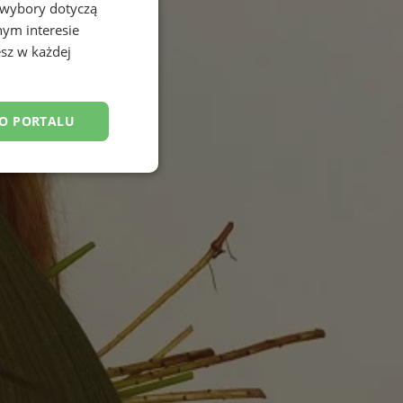
 wybory dotyczą
nym interesie
sz w każdej
DO PORTALU
esklasyfikowane
ane
owanie użytkownika i
j.