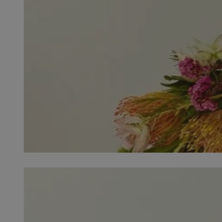
SessID
QeSessID
MvSessID
msToken
VISITOR_PRIVACY_
CookieScriptConse
Nazwa
Nazwa