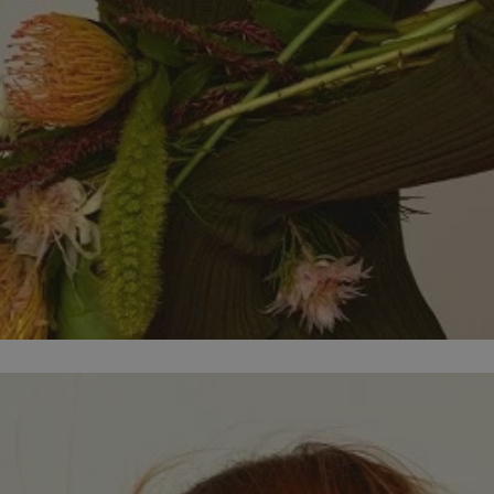
mojegliwice.pl
1 rok
Ten plik cookie przechowuje identyfi
mojegliwice.pl
1 rok
Ten plik cookie przechowuje identyfi
mojegliwice.pl
1 rok
Ten plik cookie przechowuje identyfi
.tiktok.com
1 tydzień 3 dni
Ten plik cookie jest używany do cel
i bezpieczeństwa, zapewniając, że 
pozostają zalogowani, a ich dane są
poruszać się przez witrynę interneto
jej usług.
METADATA
5 miesięcy 4
Ten plik cookie przechowuje inform
YouTube
tygodnie
użytkownika oraz jego preferencjac
.youtube.com
prywatności podczas korzystania z w
wybory dotyczące polityki prywatno
zgody, zapewniając ich przestrzegan
wizytach. Dzięki temu użytkownik 
konfigurować swoich preferencji, c
zgodność z regulacjami ochrony dan
Google Privacy Policy
nt
4 tygodnie 2 dni
Ten plik cookie jest używany przez 
CookieScript
Script.com do zapamiętywania prefe
mojegliwice.pl
zgody użytkownika na pliki cookie. J
aby baner cookie Cookie-Script.com
Okres
Provider
/
Domena
Opis
Provider
/
Okres
przechowywania
Opis