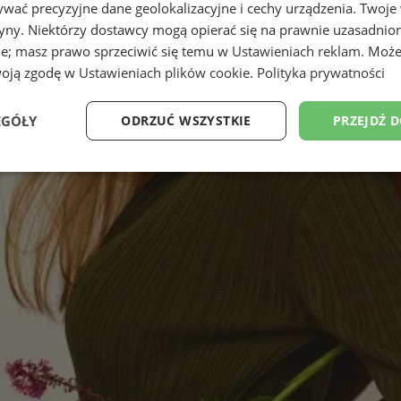
wać precyzyjne dane geolokalizacyjne i cechy urządzenia. Twoje
tryny. Niektórzy dostawcy mogą opierać się na prawnie uzasadnio
ie; masz prawo sprzeciwić się temu w
Ustawieniach reklam
. Może
woją zgodę w
Ustawieniach plików cookie
.
Polityka prywatności
EGÓŁY
ODRZUĆ WSZYSTKIE
PRZEJDŹ 
Wydajność
Targetowanie
Funkcjonalność
Ni
ezbędne
Wydajność
Targetowanie
Funkcjonalność
Niesklasyfikow
ie umożliwiają korzystanie z podstawowych funkcji strony internetowej, takich jak log
Bez niezbędnych plików cookie nie można prawidłowo korzystać ze strony internetowe
Provider
/
Okres
Opis
Domena
przechowywania