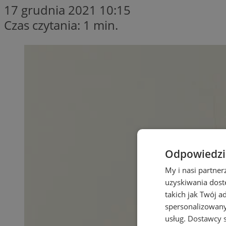
17 grudnia 2021 10:15
Czas czytania: 1 min.
Odpowiedzia
My i nasi partne
uzyskiwania dost
takich jak Twój a
spersonalizowanyc
usług.
Dostawcy s