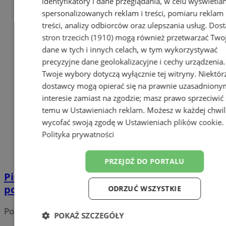
identyfikatory i dane przeglądania, w celu wyświetla
spersonalizowanych reklam i treści, pomiaru reklam 
treści, analizy odbiorców oraz ulepszania usług.
Dost
stron trzecich (1910)
mogą również przetwarzać Two
dane w tych i innych celach, w tym wykorzystywać
precyzyjne dane geolokalizacyjne i cechy urządzenia.
Twoje wybory dotyczą wyłącznie tej witryny. Niektór
dostawcy mogą opierać się na prawnie uzasadniony
interesie zamiast na zgodzie; masz prawo sprzeciwić 
temu w
Ustawieniach reklam
. Możesz w każdej chwil
wycofać swoją zgodę w
Ustawieniach plików cookie
.
Polityka prywatności
PRZEJDŹ DO PORTALU
Pierwszy budżet Gliwic „w pigułce” – do
pobrania i wydruku
ODRZUĆ WSZYSTKIE
Portal należy do sieci
POKAŻ SZCZEGÓŁY