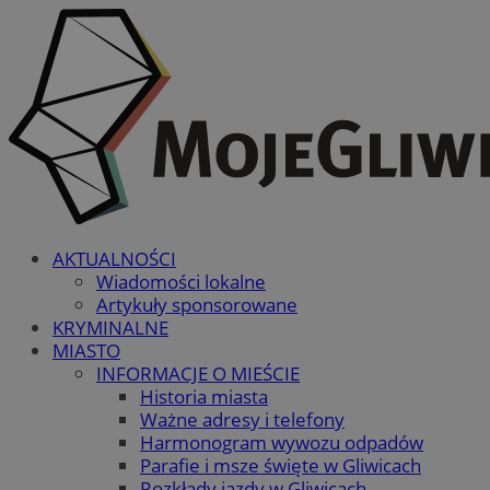
AKTUALNOŚCI
Wiadomości lokalne
Artykuły sponsorowane
KRYMINALNE
MIASTO
INFORMACJE O MIEŚCIE
Historia miasta
Ważne adresy i telefony
Harmonogram wywozu odpadów
Parafie i msze święte w Gliwicach
Rozkłady jazdy w Gliwicach