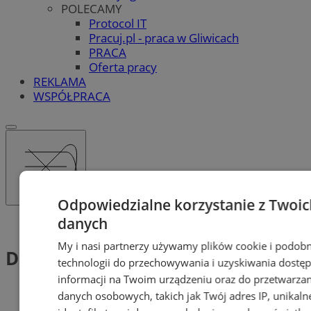
POLECAMY
Protocol IT
Pracuj.pl - praca w Gliwicach
PRACA
Oferta pracy
REKLAMA
WSPÓŁPRACA
Odpowiedzialne korzystanie z Twoic
danych
Tag: Do pobrania
My i nasi partnerzy używamy plików cookie i podob
Do pobrania (1)
technologii do przechowywania i uzyskiwania dostę
informacji na Twoim urządzeniu oraz do przetwarzan
danych osobowych, takich jak Twój adres IP, unikaln