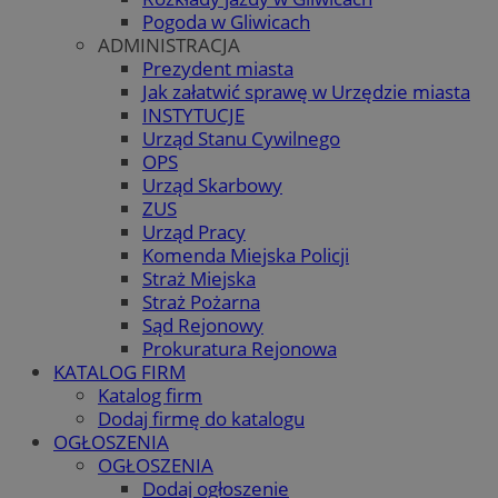
Pogoda w Gliwicach
ADMINISTRACJA
Prezydent miasta
Jak załatwić sprawę w Urzędzie miasta
INSTYTUCJE
Urząd Stanu Cywilnego
OPS
Urząd Skarbowy
ZUS
Urząd Pracy
Komenda Miejska Policji
Straż Miejska
Straż Pożarna
Sąd Rejonowy
Prokuratura Rejonowa
KATALOG FIRM
Katalog firm
Dodaj firmę do katalogu
OGŁOSZENIA
OGŁOSZENIA
Dodaj ogłoszenie