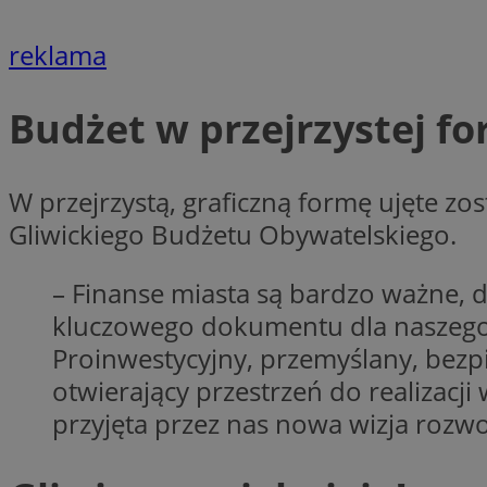
Nazwa
openstat_cgzhlulen
FCCDCF
reklama
openstat_gid
ANONCHK
ustat_68b4gen9bp
_clck
Budżet w przejrzystej fo
ustat_90lm6a20fh4
_fbp
openstat_mca4v3fy
_clsk
openstat_rq03hi8p
W przejrzystą, graficzną formę ujęte zo
__gads
WMF-Uniq
Gliwickiego Budżetu Obywatelskiego.
OAID
ttwid
MR
– Finanse miasta są bardzo ważne, 
kluczowego dokumentu dla naszego 
MR
__eoi
Proinwestycyjny, przemyślany, bezp
otwierający przestrzeń do realizacj
MUID
przyjęta przez nas nowa wizja rozwo
_ga
SM