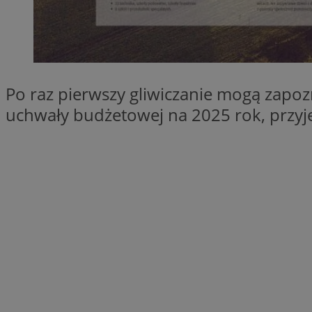
SessID
QeSessID
MvSessID
msToken
Po raz pierwszy gliwiczanie mogą zapoz
uchwały budżetowej na 2025 rok, przyjęt
VISITOR_PRIVACY_
CookieScriptConse
Nazwa
Nazwa