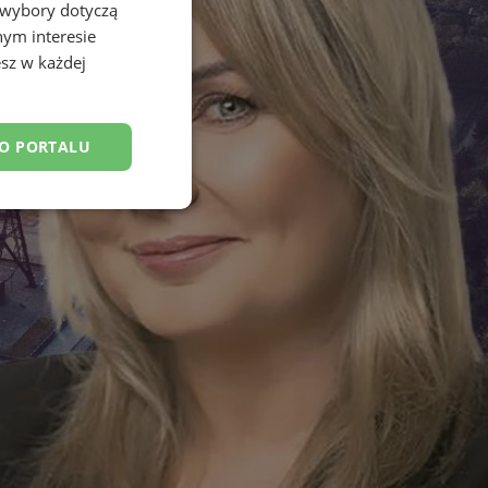
 wybory dotyczą
nym interesie
sz w każdej
DO PORTALU
esklasyfikowane
ane
owanie użytkownika i
j.