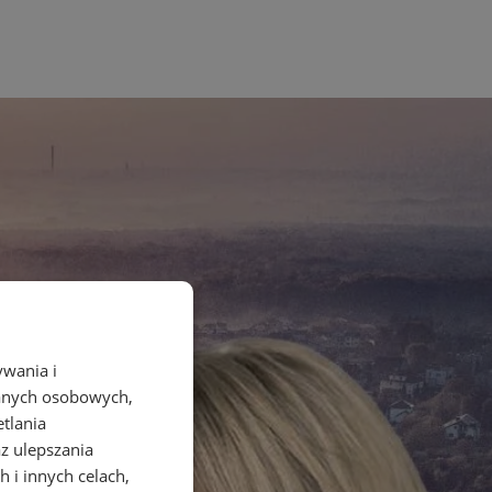
ywania i
danych osobowych,
etlania
az ulepszania
 i innych celach,