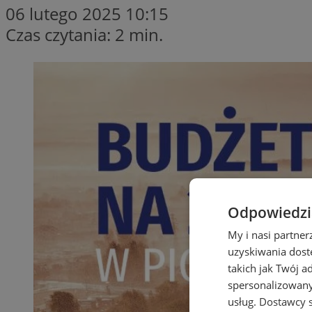
06 lutego 2025 10:15
Czas czytania: 2 min.
Odpowiedzia
My i nasi partne
uzyskiwania dost
takich jak Twój a
spersonalizowanyc
usług.
Dostawcy s