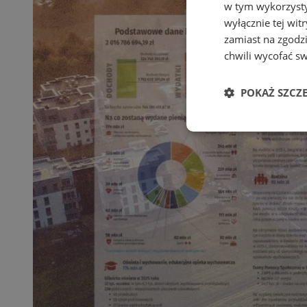
w tym wykorzysty
wyłącznie tej wi
zamiast na zgodz
chwili wycofać s
POKAŻ SZCZ
Niezbędne
Ni
Niezbędne pliki cook
zarządzanie kontem. 
Nazwa