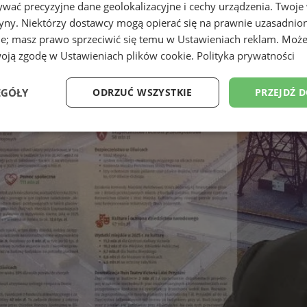
wać precyzyjne dane geolokalizacyjne i cechy urządzenia. Twoje
tryny. Niektórzy dostawcy mogą opierać się na prawnie uzasadnio
ie; masz prawo sprzeciwić się temu w
Ustawieniach reklam
. Może
woją zgodę w
Ustawieniach plików cookie
.
Polityka prywatności
EGÓŁY
ODRZUĆ WSZYSTKIE
PRZEJDŹ 
Wydajność
Targetowanie
Funkcjonalność
Ni
ezbędne
Wydajność
Targetowanie
Funkcjonalność
Niesklasyfikow
ie umożliwiają korzystanie z podstawowych funkcji strony internetowej, takich jak log
Bez niezbędnych plików cookie nie można prawidłowo korzystać ze strony internetowe
Provider
/
Okres
Opis
Domena
przechowywania