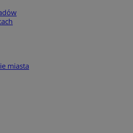
adów
cach
ie miasta