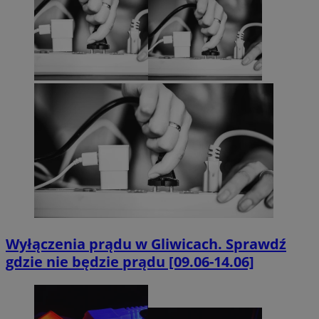
Wyłączenia prądu w Gliwicach. Sprawdź
gdzie nie będzie prądu [09.06-14.06]