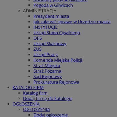
Pogoda w Gliwicach
ADMINISTRACJA
Prezydent miasta
Jak załatwić sprawę w Urzędzie miasta
INSTYTUCJE
Urząd Stanu Cywilnego
OPS
Urząd Skarbowy
ZUS
Urząd Pracy
Komenda Miejska Policji
Straż Miejska
Straż Pożarna
Sąd Rejonowy
Prokuratura Rejonowa
KATALOG FIRM
Katalog firm
Dodaj firmę do katalogu
OGŁOSZENIA
OGŁOSZENIA
Dodaj ogłoszenie