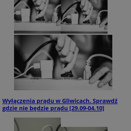
Wyłączenia prądu w Gliwicach. Sprawdź
gdzie nie będzie prądu [29.09-04.10]