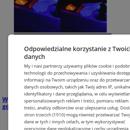
Odpowiedzialne korzystanie z Twoic
danych
My i nasi partnerzy używamy plików cookie i podob
technologii do przechowywania i uzyskiwania dostę
informacji na Twoim urządzeniu oraz do przetwarzan
danych osobowych, takich jak Twój adres IP, unikaln
identyfikatory i dane przeglądania, w celu wyświetla
Wyłączenia prądu w Gliwicach. Sprawdź
spersonalizowanych reklam i treści, pomiaru reklam 
gdzie nie będzie prądu [02.06-07.06]
treści, analizy odbiorców oraz ulepszania usług.
Dost
stron trzecich (1910)
mogą również przetwarzać Two
dane w tych i innych celach, w tym wykorzystywać
precyzyjne dane geolokalizacyjne i cechy urządzenia.