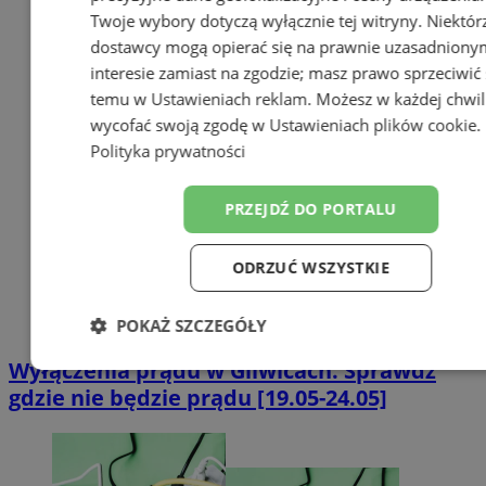
Twoje wybory dotyczą wyłącznie tej witryny. Niektór
dostawcy mogą opierać się na prawnie uzasadniony
interesie zamiast na zgodzie; masz prawo sprzeciwić 
temu w
Ustawieniach reklam
. Możesz w każdej chwil
wycofać swoją zgodę w
Ustawieniach plików cookie
.
Polityka prywatności
PRZEJDŹ DO PORTALU
ODRZUĆ WSZYSTKIE
POKAŻ SZCZEGÓŁY
Wyłączenia prądu w Gliwicach. Sprawdź
Niezbędne
Wydajność
Targetowa
gdzie nie będzie prądu [19.05-24.05]
Funkcjonalność
Niesklasyfikowan