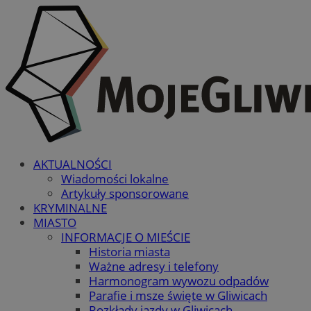
AKTUALNOŚCI
Wiadomości lokalne
Artykuły sponsorowane
KRYMINALNE
MIASTO
INFORMACJE O MIEŚCIE
Historia miasta
Ważne adresy i telefony
Harmonogram wywozu odpadów
Parafie i msze święte w Gliwicach
Rozkłady jazdy w Gliwicach