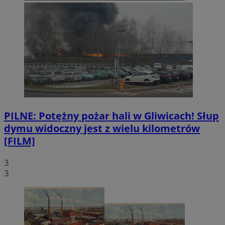
PILNE: Potężny pożar hali w Gliwicach! Słup
dymu widoczny jest z wielu kilometrów
[FILM]
3
3