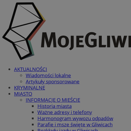
AKTUALNOŚCI
Wiadomości lokalne
Artykuły sponsorowane
KRYMINALNE
MIASTO
INFORMACJE O MIEŚCIE
Historia miasta
Ważne adresy i telefony
Harmonogram wywozu odpadów
Parafie i msze święte w Gliwicach
Rozkłady jazdy w Gliwicach