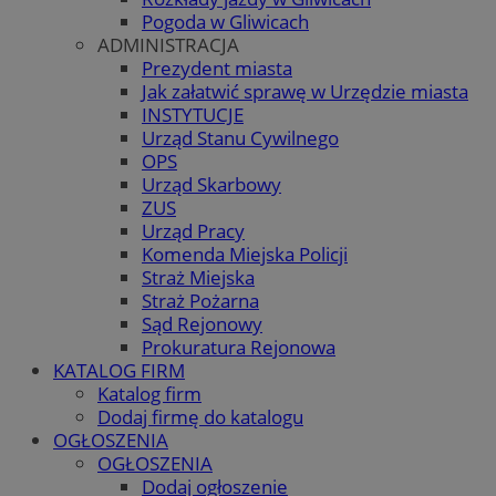
Pogoda w Gliwicach
ADMINISTRACJA
Prezydent miasta
Jak załatwić sprawę w Urzędzie miasta
INSTYTUCJE
Urząd Stanu Cywilnego
OPS
Urząd Skarbowy
ZUS
Urząd Pracy
Komenda Miejska Policji
Straż Miejska
Straż Pożarna
Sąd Rejonowy
Prokuratura Rejonowa
KATALOG FIRM
Katalog firm
Dodaj firmę do katalogu
OGŁOSZENIA
OGŁOSZENIA
Dodaj ogłoszenie