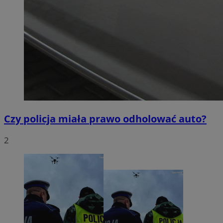
Czy policja miała prawo odholować auto?
2