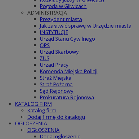
Pogoda w Gliwicach
ADMINISTRACJA
Prezydent miasta
Jak załatwić sprawę w Urzędzie miasta
INSTYTUCJE
Urząd Stanu Cywilnego
OPS
Urząd Skarbowy
ZUS
Urząd Pracy
Komenda Miejska Policji
Straż Miejska
Straż Pożarna
Sąd Rejonowy
Prokuratura Rejonowa
KATALOG FIRM
Katalog firm
Dodaj firmę do katalogu
OGŁOSZENIA
OGŁOSZENIA
Dodaj ogłoszenie