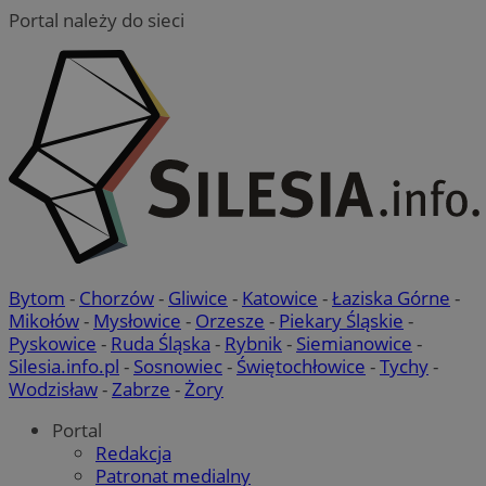
Portal należy do sieci
QeSessID
mojegliwice.pl
1 rok
MvSessID
mojegliwice.pl
1 rok
msToken
.tiktok.com
1 tydzień 3 dni
Bytom
-
Chorzów
-
Gliwice
-
Katowice
-
Łaziska Górne
-
Mikołów
-
Mysłowice
-
Orzesze
-
Piekary Śląskie
-
Pyskowice
-
Ruda Śląska
-
Rybnik
-
Siemianowice
-
Silesia.info.pl
-
Sosnowiec
-
Świętochłowice
-
Tychy
-
Google Privacy Policy
Wodzisław
-
Zabrze
-
Żory
Portal
Redakcja
VISITOR_PRIVACY_METADATA
5 miesięcy 4
YouTube
Patronat medialny
tygodnie
.youtube.com