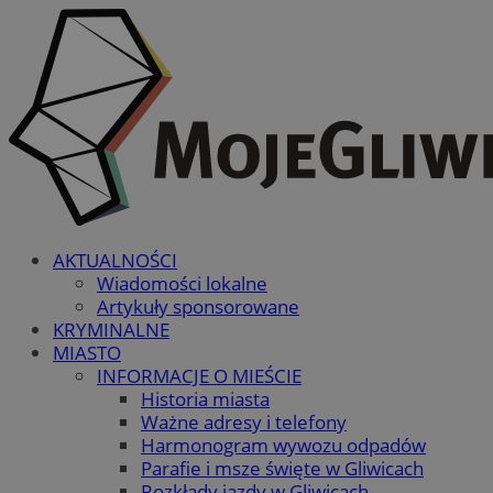
AKTUALNOŚCI
Wiadomości lokalne
Artykuły sponsorowane
KRYMINALNE
MIASTO
INFORMACJE O MIEŚCIE
Historia miasta
Ważne adresy i telefony
Harmonogram wywozu odpadów
Parafie i msze święte w Gliwicach
Rozkłady jazdy w Gliwicach