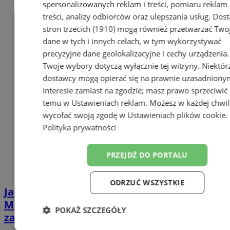
spersonalizowanych reklam i treści, pomiaru reklam 
treści, analizy odbiorców oraz ulepszania usług.
Dost
stron trzecich (1910)
mogą również przetwarzać Two
dane w tych i innych celach, w tym wykorzystywać
precyzyjne dane geolokalizacyjne i cechy urządzenia.
Twoje wybory dotyczą wyłącznie tej witryny. Niektór
dostawcy mogą opierać się na prawnie uzasadniony
interesie zamiast na zgodzie; masz prawo sprzeciwić 
temu w
Ustawieniach reklam
. Możesz w każdej chwil
wycofać swoją zgodę w
Ustawieniach plików cookie
.
Polityka prywatności
PRZEJDŹ DO PORTALU
ODRZUĆ WSZYSTKIE
Jarmark Bożonarodzeniowy już wkrótce.
Miasto wprowadza dodatkowe
POKAŻ SZCZEGÓŁY
zabezpieczenia