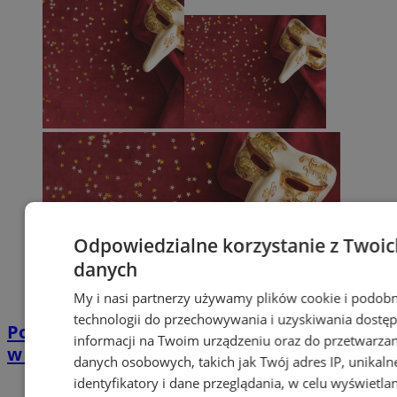
Odpowiedzialne korzystanie z Twoic
danych
My i nasi partnerzy używamy plików cookie i podob
technologii do przechowywania i uzyskiwania dostę
Poczuj klimat świąt! Imprezy i wydarzenia
informacji na Twoim urządzeniu oraz do przetwarzan
w regionie [12–18 grudnia]
danych osobowych, takich jak Twój adres IP, unikaln
identyfikatory i dane przeglądania, w celu wyświetla