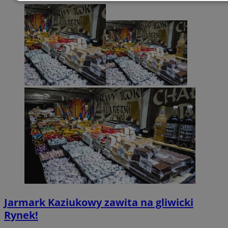
Niezbędne
Wydajność
Targetowa
Funkcjonalność
Niesklasyfikowan
Niezbędne
Wydajność
Targetowanie
Funkcjonalno
Niesklasyfikowane
Niezbędne pliki cookie umożliwiają korzystanie z podstawowych fun
strony internetowej, takich jak logowanie użytkownika i zarządzanie
kontem. Bez niezbędnych plików cookie nie można prawidłowo
korzystać ze strony internetowej.
Provider
/
Okres
Nazwa
Domena
przechowywani
Jarmark Kaziukowy zawita na gliwicki
SessID
mojegliwice.pl
1 rok
Rynek!