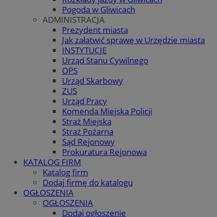
Pogoda w Gliwicach
ADMINISTRACJA
Prezydent miasta
Jak załatwić sprawę w Urzędzie miasta
INSTYTUCJE
Urząd Stanu Cywilnego
OPS
Urząd Skarbowy
ZUS
Urząd Pracy
Komenda Miejska Policji
Straż Miejska
Straż Pożarna
Sąd Rejonowy
Prokuratura Rejonowa
KATALOG FIRM
Katalog firm
Dodaj firmę do katalogu
OGŁOSZENIA
OGŁOSZENIA
Dodaj ogłoszenie