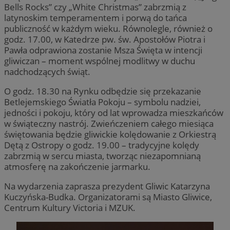
Bells Rocks” czy „White Christmas” zabrzmią z
latynoskim temperamentem i porwą do tańca
publiczność w każdym wieku. Równolegle, również o
godz. 17.00, w Katedrze pw. św. Apostołów Piotra i
Pawła odprawiona zostanie Msza Święta w intencji
gliwiczan – moment wspólnej modlitwy w duchu
nadchodzących świąt.
O godz. 18.30 na Rynku odbędzie się przekazanie
Betlejemskiego Światła Pokoju – symbolu nadziei,
jedności i pokoju, który od lat wprowadza mieszkańców
w świąteczny nastrój. Zwieńczeniem całego miesiąca
świętowania będzie gliwickie kolędowanie z Orkiestrą
Dętą z Ostropy o godz. 19.00 – tradycyjne kolędy
zabrzmią w sercu miasta, tworząc niezapomnianą
atmosferę na zakończenie jarmarku.
Na wydarzenia zaprasza prezydent Gliwic Katarzyna
Kuczyńska-Budka. Organizatorami są Miasto Gliwice,
Centrum Kultury Victoria i MZUK.