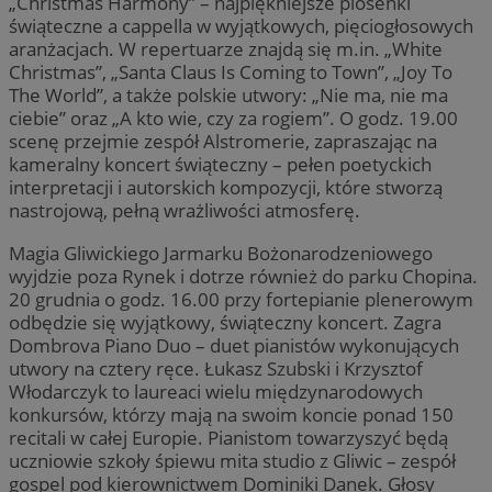
„Christmas Harmony” – najpiękniejsze piosenki
świąteczne a cappella w wyjątkowych, pięciogłosowych
aranżacjach. W repertuarze znajdą się m.in. „White
Christmas”, „Santa Claus Is Coming to Town”, „Joy To
The World”, a także polskie utwory: „Nie ma, nie ma
ciebie” oraz „A kto wie, czy za rogiem”. O godz. 19.00
scenę przejmie zespół Alstromerie, zapraszając na
kameralny koncert świąteczny – pełen poetyckich
interpretacji i autorskich kompozycji, które stworzą
nastrojową, pełną wrażliwości atmosferę.
Magia Gliwickiego Jarmarku Bożonarodzeniowego
wyjdzie poza Rynek i dotrze również do parku Chopina.
20 grudnia o godz. 16.00 przy fortepianie plenerowym
odbędzie się wyjątkowy, świąteczny koncert. Zagra
Dombrova Piano Duo – duet pianistów wykonujących
utwory na cztery ręce. Łukasz Szubski i Krzysztof
Włodarczyk to laureaci wielu międzynarodowych
konkursów, którzy mają na swoim koncie ponad 150
recitali w całej Europie. Pianistom towarzyszyć będą
uczniowie szkoły śpiewu mita studio z Gliwic – zespół
gospel pod kierownictwem Dominiki Danek. Głosy