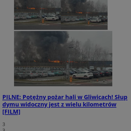
PILNE: Potężny pożar hali w Gliwicach! Słup
dymu widoczny jest z wielu kilometrów
[FILM]
3
3