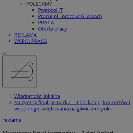
POLECAMY
Protocol IT
Pracuj.pl - praca w Gliwicach
PRACA
Oferta pracy
REKLAMA
WSPÓŁPRACA
Wiadomości lokalne
Muzyczny finał jarmarku – 3 dni kolęd, koncertów i
wspólnego świętowania na gliwickim rynku
reklama
Muzyczny finał jarmarku – 3 dni kolęd,