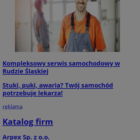
msToken
.tiktok.com
1 tydzień 3 dn
VISITOR_PRIVACY_METADATA
5 miesięcy 4
YouTube
tygodnie
.youtube.com
Kompleksowy serwis samochodowy w
Google Privacy Poli
Rudzie Śląskiej
Stuki, puki, awaria? Twój samochód
potrzebuje lekarza!
reklama
CookieScriptConsent
4 tygodnie 2 d
CookieScript
mojegliwice.pl
Katalog firm
Arpex Sp. z o.o.