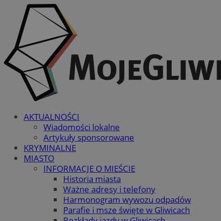
AKTUALNOŚCI
Wiadomości lokalne
Artykuły sponsorowane
KRYMINALNE
MIASTO
INFORMACJE O MIEŚCIE
Historia miasta
Ważne adresy i telefony
Harmonogram wywozu odpadów
Parafie i msze święte w Gliwicach
Rozkłady jazdy w Gliwicach