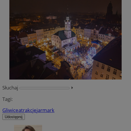
Słuchaj
⏵︎
Tagi:
Gliwice
atrakcje
jarmark
Udostępnij