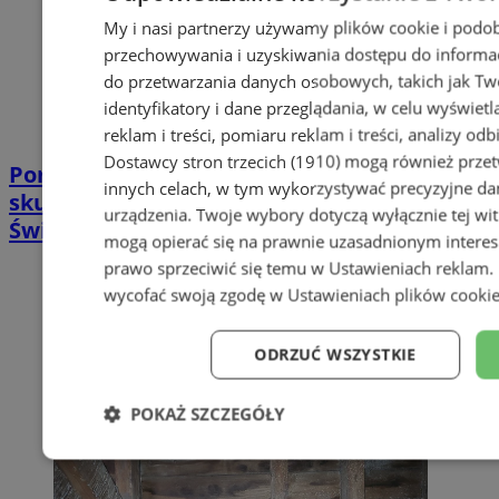
My i nasi partnerzy używamy plików cookie i podob
przechowywania i uzyskiwania dostępu do informac
do przetwarzania danych osobowych, takich jak Twó
identyfikatory i dane przeglądania, w celu wyświet
reklam i treści, pomiaru reklam i treści, analizy od
Dostawcy stron trzecich (1910)
mogą również przetw
Poradnia leczenia ran przewlekłych -
innych celach, w tym wykorzystywać precyzyjne dan
skuteczna terapia trudno gojących się ran |
urządzenia. Twoje wybory dotyczą wyłącznie tej wi
Świętochłowice
mogą opierać się na prawnie uzasadnionym interes
prawo sprzeciwić się temu w
Ustawieniach reklam
.
wycofać swoją zgodę w
Ustawieniach plików cooki
ODRZUĆ WSZYSTKIE
POKAŻ SZCZEGÓŁY
Niezbędne
Wydajność
Targe