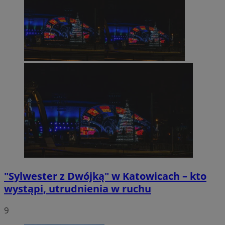
"Sylwester z Dwójką" w Katowicach – kto
wystąpi, utrudnienia w ruchu
9