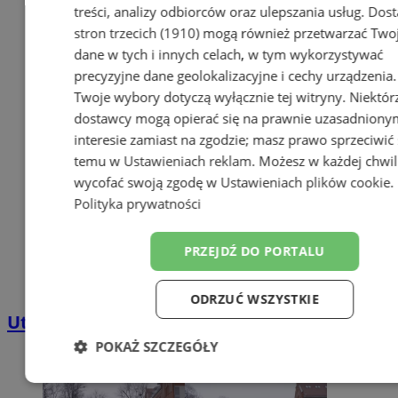
treści, analizy odbiorców oraz ulepszania usług.
Dost
stron trzecich (1910)
mogą również przetwarzać Two
dane w tych i innych celach, w tym wykorzystywać
precyzyjne dane geolokalizacyjne i cechy urządzenia.
Twoje wybory dotyczą wyłącznie tej witryny. Niektór
dostawcy mogą opierać się na prawnie uzasadniony
interesie zamiast na zgodzie; masz prawo sprzeciwić 
temu w
Ustawieniach reklam
. Możesz w każdej chwil
wycofać swoją zgodę w
Ustawieniach plików cookie
.
Polityka prywatności
PRZEJDŹ DO PORTALU
ODRZUĆ WSZYSTKIE
Utrudnienia na ul. Pszczyńskiej
POKAŻ SZCZEGÓŁY
Niezbędne
Wydajność
Targetowa