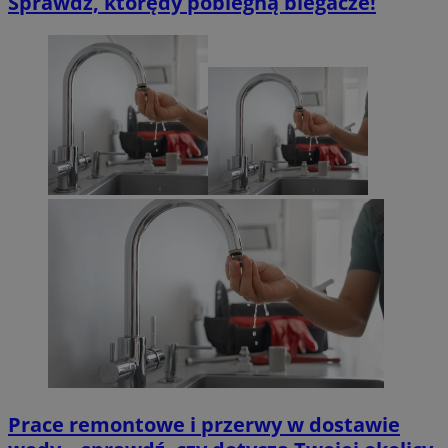
Sprawdź, którędy pobiegną biegacze!
Prace remontowe i przerwy w dostawie