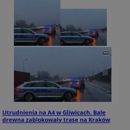
Utrudnienia na A4 w Gliwicach. Bale
drewna zablokowały trasę na Kraków