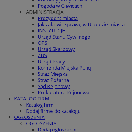
Pogoda w Gliwicach
ADMINISTRACJA
Prezydent miasta
Jak załatwić sprawę w Urzędzie miasta
INSTYTUCJE
Urząd Stanu Cywilnego
OPS
Urząd Skarbowy
ZUS
Urząd Pracy
Komenda Miejska Policji
Straż Miejska
Straż Pożarna
Sąd Rejonowy
Prokuratura Rejonowa
KATALOG FIRM
Katalog firm
Dodaj firmę do katalogu
OGŁOSZENIA
OGŁOSZENIA
Dodaj ogłoszenie