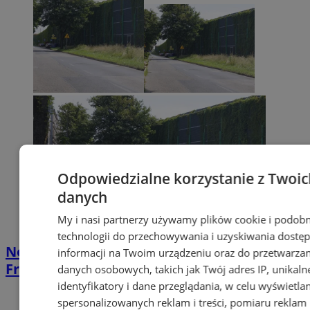
Odpowiedzialne korzystanie z Twoic
danych
My i nasi partnerzy używamy plików cookie i podob
technologii do przechowywania i uzyskiwania dostę
Nowe miejsca postojowe przy ul.
informacji na Twoim urządzeniu oraz do przetwarzan
Franciszkańskiej
danych osobowych, takich jak Twój adres IP, unikaln
identyfikatory i dane przeglądania, w celu wyświetla
spersonalizowanych reklam i treści, pomiaru reklam 