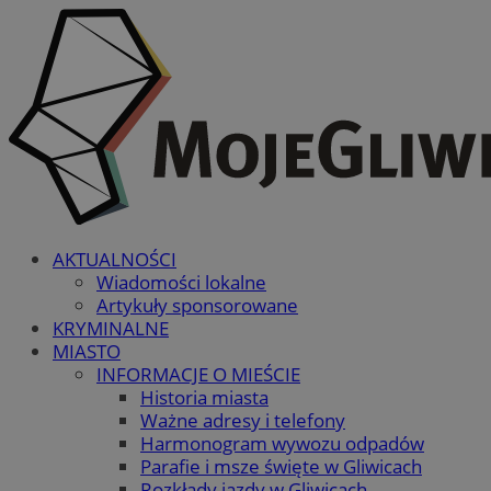
AKTUALNOŚCI
Wiadomości lokalne
Artykuły sponsorowane
KRYMINALNE
MIASTO
INFORMACJE O MIEŚCIE
Historia miasta
Ważne adresy i telefony
Harmonogram wywozu odpadów
Parafie i msze święte w Gliwicach
Rozkłady jazdy w Gliwicach