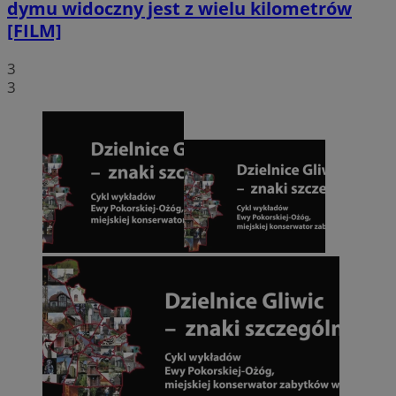
dymu widoczny jest z wielu kilometrów
[FILM]
3
3