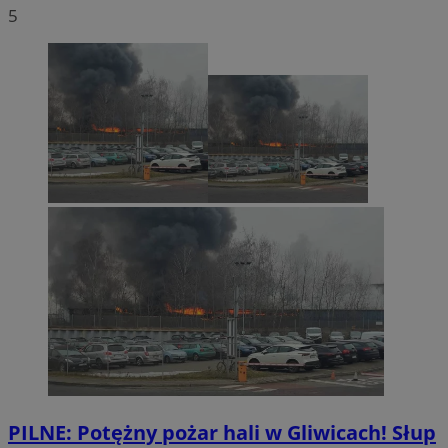
5
PILNE: Potężny pożar hali w Gliwicach! Słup