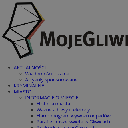
AKTUALNOŚCI
Wiadomości lokalne
Artykuły sponsorowane
KRYMINALNE
MIASTO
INFORMACJE O MIEŚCIE
Historia miasta
Ważne adresy i telefony
Harmonogram wywozu odpadów
Parafie i msze święte w Gliwicach
Rozkłady jazdy w Gliwicach