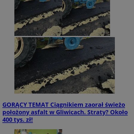
GORĄCY TEMAT
Ciągnikiem zaorał świeżo
położony asfalt w Gliwicach. Straty? Około
400 tys. zł!