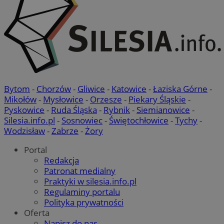
Bytom
-
Chorzów
-
Gliwice
-
Katowice
-
Łaziska Górne
-
Mikołów
-
Mysłowice
-
Orzesze
-
Piekary Śląskie
-
Pyskowice
-
Ruda Śląska
-
Rybnik
-
Siemianowice
-
Silesia.info.pl
-
Sosnowiec
-
Świętochłowice
-
Tychy
-
Wodzisław
-
Zabrze
-
Żory
Portal
Redakcja
Patronat medialny
Praktyki w silesia.info.pl
Regulaminy portalu
Polityka prywatności
Oferta
Napisz do nas