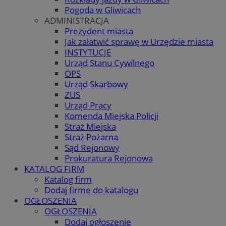
Pogoda w Gliwicach
ADMINISTRACJA
Prezydent miasta
Jak załatwić sprawę w Urzędzie miasta
INSTYTUCJE
Urząd Stanu Cywilnego
OPS
Urząd Skarbowy
ZUS
Urząd Pracy
Komenda Miejska Policji
Straż Miejska
Straż Pożarna
Sąd Rejonowy
Prokuratura Rejonowa
KATALOG FIRM
Katalog firm
Dodaj firmę do katalogu
OGŁOSZENIA
OGŁOSZENIA
Dodaj ogłoszenie