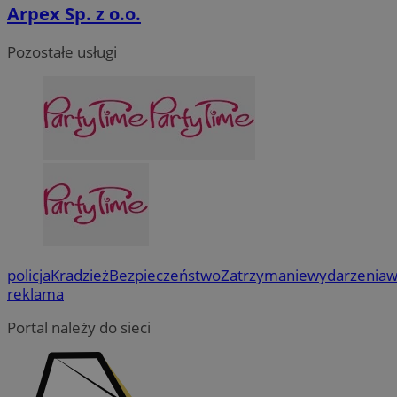
Arpex Sp. z o.o.
Pozostałe usługi
policja
Kradzież
Bezpieczeństwo
Zatrzymanie
wydarzenia
w
reklama
Portal należy do sieci