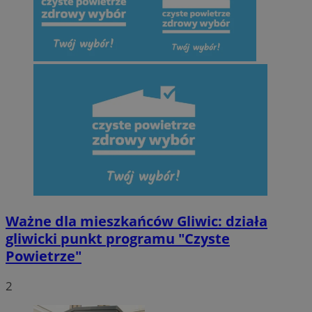
Ważne dla mieszkańców Gliwic: działa
gliwicki punkt programu "Czyste
Powietrze"
2