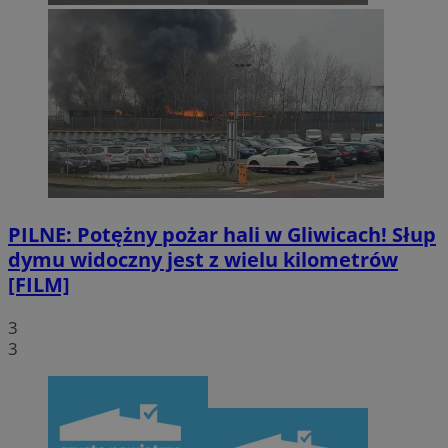
PILNE: Potężny pożar hali w Gliwicach! Słup
dymu widoczny jest z wielu kilometrów
[FILM]
3
3