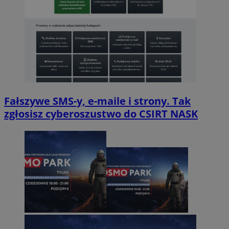
Fałszywe SMS-y, e-maile i strony. Tak
zgłosisz cyberoszustwo do CSIRT NASK