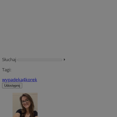
Słuchaj
⏵︎
Tagi:
wypadek
a4
korek
Udostępnij