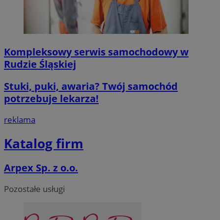
MvSessID
mojegliwice.pl
1 rok
msToken
.tiktok.com
1 tydzień 3 dn
Kompleksowy serwis samochodowy w
Rudzie Śląskiej
Stuki, puki, awaria? Twój samochód
potrzebuje lekarza!
VISITOR_PRIVACY_METADATA
5 miesięcy 4
YouTube
tygodnie
.youtube.com
reklama
Google Privacy Poli
Katalog firm
Arpex Sp. z o.o.
Pozostałe usługi
CookieScriptConsent
4 tygodnie 2 d
CookieScript
mojegliwice.pl