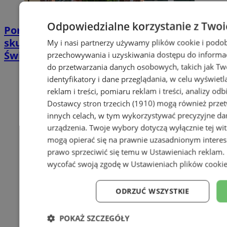
Odpowiedzialne korzystanie z Twoi
Poradnia leczenia ran przewlekłych -
skuteczna terapia trudno gojących się ran |
My i nasi partnerzy używamy plików cookie i podob
Świętochłowice
przechowywania i uzyskiwania dostępu do informac
do przetwarzania danych osobowych, takich jak Twó
identyfikatory i dane przeglądania, w celu wyświet
reklam i treści, pomiaru reklam i treści, analizy od
Dostawcy stron trzecich (1910)
mogą również przetw
innych celach, w tym wykorzystywać precyzyjne dan
urządzenia. Twoje wybory dotyczą wyłącznie tej wi
mogą opierać się na prawnie uzasadnionym interes
prawo sprzeciwić się temu w
Ustawieniach reklam
.
wycofać swoją zgodę w
Ustawieniach plików cooki
ODRZUĆ WSZYSTKIE
POKAŻ SZCZEGÓŁY