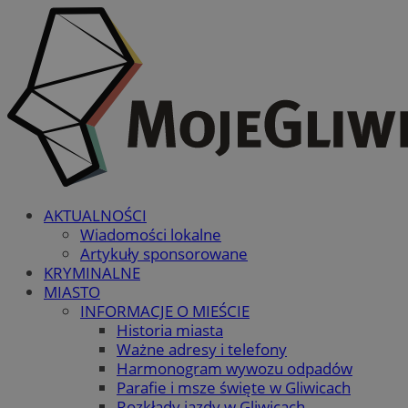
AKTUALNOŚCI
Wiadomości lokalne
Artykuły sponsorowane
KRYMINALNE
MIASTO
INFORMACJE O MIEŚCIE
Historia miasta
Ważne adresy i telefony
Harmonogram wywozu odpadów
Parafie i msze święte w Gliwicach
Rozkłady jazdy w Gliwicach