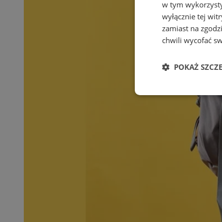
w tym wykorzysty
wyłącznie tej wi
zamiast na zgodz
chwili wycofać s
POKAŻ SZCZ
Niezbędne
Ni
Niezbędne pliki cook
zarządzanie kontem. 
Nazwa