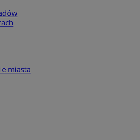
adów
cach
ie miasta