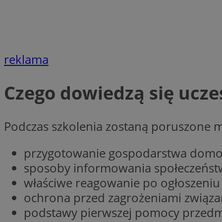
Nazwa
openstat_cgzhlulen
FCCDCF
openstat_gid
ANONCHK
ustat_68b4gen9bp
_clck
ustat_90lm6a20fh4
reklama
_fbp
openstat_mca4v3fy
_clsk
openstat_rq03hi8p
Czego dowiedzą się ucze
__gads
WMF-Uniq
OAID
ttwid
MR
Podczas szkolenia zostaną poruszone m.i
MR
przygotowanie gospodarstwa domow
__eoi
sposoby informowania społeczeństw
MUID
właściwe reagowanie po ogłoszeniu
_ga
ochrona przed zagrożeniami związ
podstawy pierwszej pomocy przedme
SM