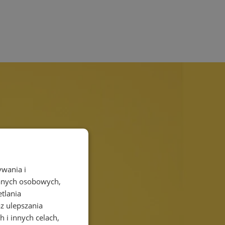
ywania i
danych osobowych,
etlania
az ulepszania
 i innych celach,