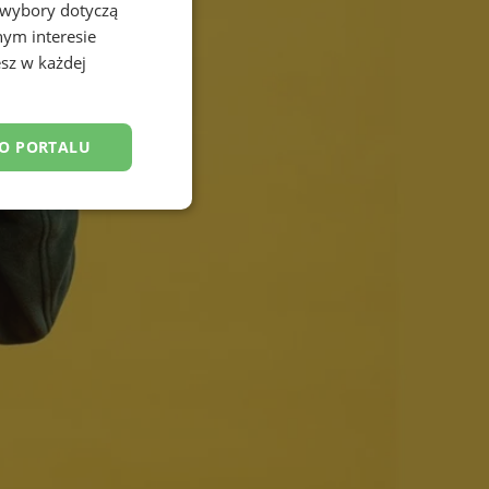
 wybory dotyczą
nym interesie
sz w każdej
DO PORTALU
esklasyfikowane
ane
owanie użytkownika i
j.