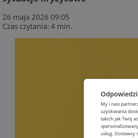
26 maja 2026 09:05
Czas czytania: 4 min.
Odpowiedzia
My i nasi partne
uzyskiwania dost
takich jak Twój a
spersonalizowanyc
usług.
Dostawcy s