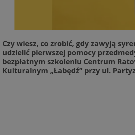
SessID
QeSessID
MvSessID
msToken
Czy wiesz, co zrobić, gdy zawyją sy
udzielić pierwszej pomocy przedmedy
VISITOR_PRIVACY_
bezpłatnym szkoleniu Centrum Rato
Kulturalnym „Łabędź” przy ul. Partyz
CookieScriptConse
Nazwa
Nazwa