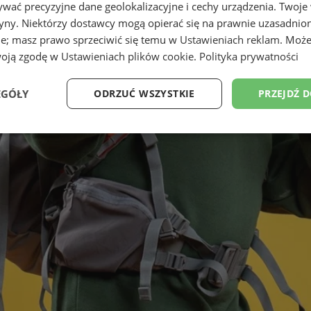
wać precyzyjne dane geolokalizacyjne i cechy urządzenia. Twoje
tryny. Niektórzy dostawcy mogą opierać się na prawnie uzasadnio
ie; masz prawo sprzeciwić się temu w
Ustawieniach reklam
. Może
woją zgodę w
Ustawieniach plików cookie
.
Polityka prywatności
EGÓŁY
ODRZUĆ WSZYSTKIE
PRZEJDŹ 
Wydajność
Targetowanie
Funkcjonalność
Ni
ezbędne
Wydajność
Targetowanie
Funkcjonalność
Niesklasyfikow
ie umożliwiają korzystanie z podstawowych funkcji strony internetowej, takich jak log
Bez niezbędnych plików cookie nie można prawidłowo korzystać ze strony internetowe
Provider
/
Okres
Opis
Domena
przechowywania