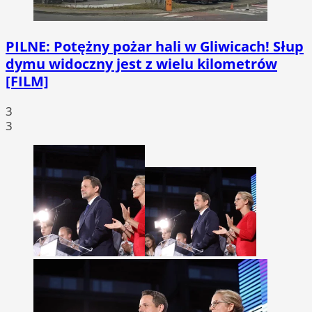
PILNE: Potężny pożar hali w Gliwicach! Słup
dymu widoczny jest z wielu kilometrów
[FILM]
3
3