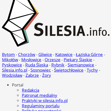
Bytom
-
Chorzów
-
Gliwice
-
Katowice
-
Łaziska Górne
-
Mikołów
-
Mysłowice
-
Orzesze
-
Piekary Śląskie
-
Pyskowice
-
Ruda Śląska
-
Rybnik
-
Siemianowice
-
Silesia.info.pl
-
Sosnowiec
-
Świętochłowice
-
Tychy
-
Wodzisław
-
Zabrze
-
Żory
Portal
Redakcja
Patronat medialny
Praktyki w silesia.info.pl
Regulaminy portalu
Polityka prywatności