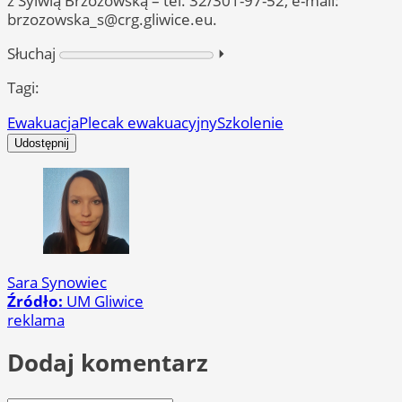
z Sylwią Brzozowską – tel. 32/301-97-52, e-mail:
brzozowska_s@crg.gliwice.eu
.
Słuchaj
⏵︎
Tagi:
Ewakuacja
Plecak ewakuacyjny
Szkolenie
Udostępnij
Sara Synowiec
Źródło:
UM Gliwice
reklama
Dodaj komentarz