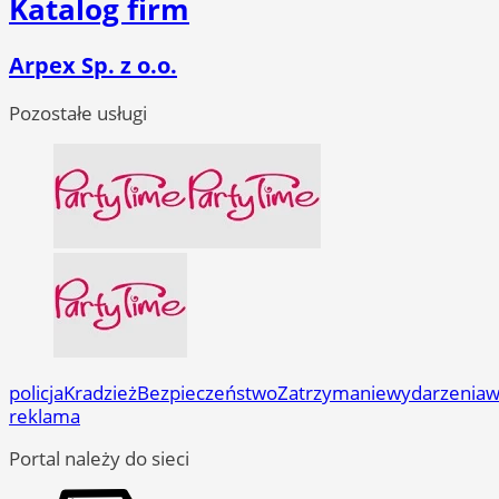
Katalog firm
Arpex Sp. z o.o.
Pozostałe usługi
policja
Kradzież
Bezpieczeństwo
Zatrzymanie
wydarzenia
w
reklama
Portal należy do sieci