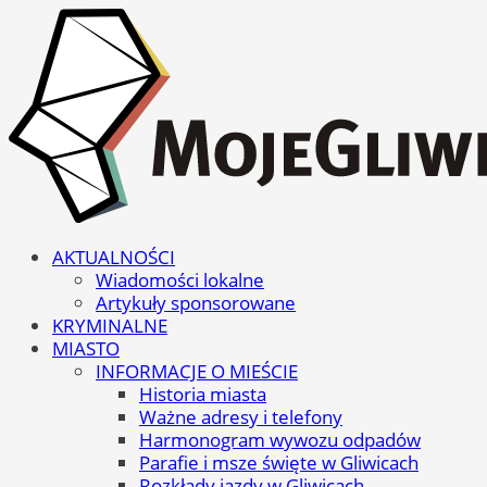
AKTUALNOŚCI
Wiadomości lokalne
Artykuły sponsorowane
KRYMINALNE
MIASTO
INFORMACJE O MIEŚCIE
Historia miasta
Ważne adresy i telefony
Harmonogram wywozu odpadów
Parafie i msze święte w Gliwicach
Rozkłady jazdy w Gliwicach