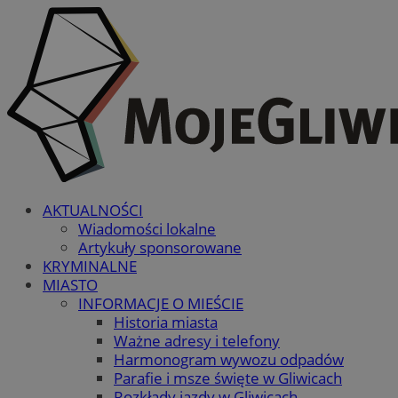
AKTUALNOŚCI
Wiadomości lokalne
Artykuły sponsorowane
KRYMINALNE
MIASTO
INFORMACJE O MIEŚCIE
Historia miasta
Ważne adresy i telefony
Harmonogram wywozu odpadów
Parafie i msze święte w Gliwicach
Rozkłady jazdy w Gliwicach