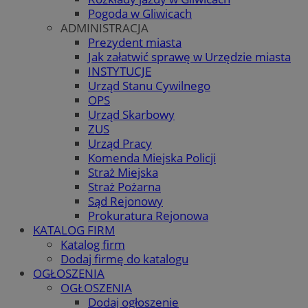
Pogoda w Gliwicach
ADMINISTRACJA
Prezydent miasta
Jak załatwić sprawę w Urzędzie miasta
INSTYTUCJE
Urząd Stanu Cywilnego
OPS
Urząd Skarbowy
ZUS
Urząd Pracy
Komenda Miejska Policji
Straż Miejska
Straż Pożarna
Sąd Rejonowy
Prokuratura Rejonowa
KATALOG FIRM
Katalog firm
Dodaj firmę do katalogu
OGŁOSZENIA
OGŁOSZENIA
Dodaj ogłoszenie