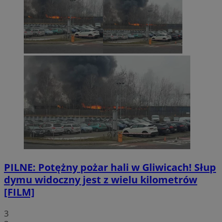
PILNE: Potężny pożar hali w Gliwicach! Słup
dymu widoczny jest z wielu kilometrów
[FILM]
3