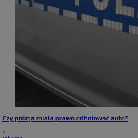
Czy policja miała prawo odholować auto?
2
reklama