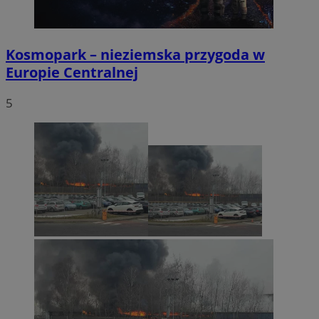
Kosmopark – nieziemska przygoda w
Europie Centralnej
5