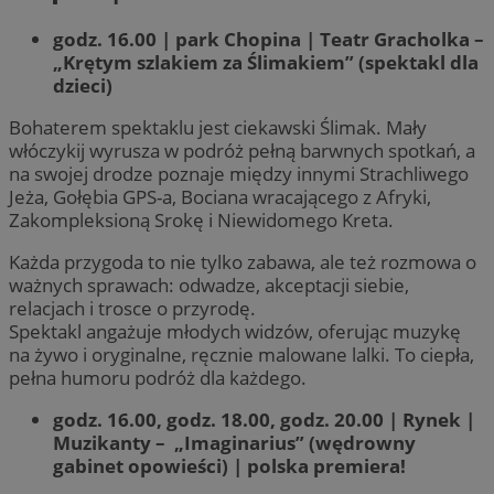
godz. 16.00 | park Chopina | Teatr Gracholka –
„Krętym szlakiem za Ślimakiem” (spektakl dla
dzieci)
Bohaterem spektaklu jest ciekawski Ślimak. Mały
włóczykij wyrusza w podróż pełną barwnych spotkań, a
na swojej drodze poznaje między innymi Strachliwego
Jeża, Gołębia GPS-a, Bociana wracającego z Afryki,
Zakompleksioną Srokę i Niewidomego Kreta.
Każda przygoda to nie tylko zabawa, ale też rozmowa o
ważnych sprawach: odwadze, akceptacji siebie,
relacjach i trosce o przyrodę.
Spektakl angażuje młodych widzów, oferując muzykę
na żywo i oryginalne, ręcznie malowane lalki. To ciepła,
pełna humoru podróż dla każdego.
godz. 16.00, godz. 18.00, godz. 20.00 | Rynek |
Muzikanty – „Imaginarius” (wędrowny
gabinet opowieści) | polska premiera!